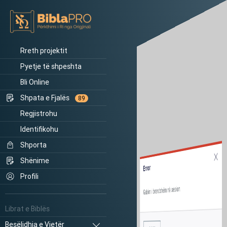
Rreth projektit
Pyetje të shpeshta
Bli Online
Shpata e Fjalës
89
Regjistrohu
Identifikohu
Shporta
Shënime
Error
Profili
Gabim i brendshëm në sesion.
Librat e Biblës
Besëlidhja e Vjetër