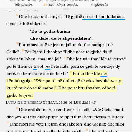
JEZUSI PARATHOTË MOHIMIN E PJETRIT (MAT. 26:31-35; LUK. 22:31-
ἀδημονεῖν.
καὶ
λέγει
αὐτοῖς,
περίλυπός
për të pasur ankth
dhe
thotë
atyre
thellësisht i trishtuar
34; GJON. 13:36-38)
ἐστιν
ἡ
ψυχή
μου
ἕως
θανάτου;
μείνατε
ὧδε
καὶ
γρηγορεῖτε.
Dhe
Jezusi
u
tha
atyre:
"Të
gjithë
do
të
shkandulloheni,
është
shpirti
im
deri
vdekje
rrini
këtu
dhe
rrini zgjuar
sepse
καὶ
është
προελθὼν
shkruar:
μικρὸν,
ἔπιπτεν
ἐπὶ
τῆς
γῆς
καὶ
dhe
kur parapriu
pak
binte
mbi
tokën
dhe
'Do
ta
godas
bariun
προσηύχετο
ἵνα,
εἰ
δυνατόν
ἐστιν,
παρέλθῃ
ἀπ’
αὐτοῦ
ἡ
dhe
delet
do
të
shpërndahen'.
lutej
që
nëse
e mundur
është
të shkojë tej
nga
ai
ὥρα.
καὶ
ἔλεγεν,
Ἀββά,
ὁ
Πατήρ,
πάντα
δυνατά
Por
mbasi
unë
të
jem
ngjallur,
do
t'ju
paraprij
në
ora
dhe
thoshte
o Abba
o Atë
të gjitha
të mundshme
Galile".
Por
Pjetri
i
thoshte:
"Edhe
nëse
të
gjithë
do
të
σοι;
παρένεγκε
τὸ
ποτήριον
τοῦτο
ἀπ’
ἐμοῦ;
ἀλλ’
οὐ
τί
ἐγὼ
shkandullohen,
ama
unë
jo!".
Dhe
Jezusi
i
tha:
"Me
të
vërtetë
ty
hiq tutje
kupën
këtë
nga
unë
porse
jo
çfarë
unë
θέλω,
ἀλλὰ
τί
σύ.
καὶ
ἔρχεται
καὶ
εὑρίσκει
αὐτοὺς
καθεύδοντας;
në
po
të
them
se
ti
sot,
këtë
natë,
para
se
gjeli
të
këndojë
dy
dua
por
çfarë
ti
dhe
vjen
dhe
gjen
ata
duke fjetur
herë,
tri
herë
do
të
më
mohosh."
Por
ai
thoshte
me
καὶ
λέγει
τῷ
Πέτρῳ,
Σίμων,
καθεύδεις?
οὐκ
ἴσχυσας
μίαν
ὥραν
dhe
thotë
Pjetrit
o Simon
fle
nuk
munde
një
orë
Edhe
me
këmbëngulje:
"
po
të
më
duhet
që
të
vdes
bashkë
ty,
γρηγορῆσαι?
γρηγορεῖτε
καὶ
προσεύχεσθε,
ἵνα
μὴ
kurrë
nuk
do
të
të
mohoj".
Dhe
po
ashtu
thoshin
edhe
të
për të ndenjur zgjuar
rrini zgjuar
dhe
lutuni
që
mos
ἔλθητε
εἰς
πειρασμόν.
τὸ
μὲν
πνεῦμα
πρόθυμον,
ἡ
δὲ
σὰρξ
të
tjerët
gjithë
.
të vini
në
tundim
vërtet
fryma
e gatshme
por
mishi
LUTJA NË GJETSEMANÌ (MAT. 26:36-46; LUK. 22:39-46)
ἀσθενής.
καὶ
πάλιν
ἀπελθὼν,
προσηύξατο
τὸν
αὐτὸν
ishte
i dobët
dhe
përsëri
duke shkuar
u lut
të njëjtën
Dhe
erdhën
në
një
vend,
emri
i
të
cilit
Gjetsemanì;
λόγον
εἰπών.
καὶ
πάλιν
ἐλθὼν,
εὗρεν
αὐτοὺς
Jezusi
dhe
u
tha
dishepujve
të
tij:
"Uluni
këtu,
derisa
të
lutem".
fjalë
duke thënë
dhe
përsëri
duke ardhur
gjeti
ata
καθεύδοντας,
ἦσαν
γὰρ
αὐτῶν
οἱ
ὀφθαλμοὶ
καταβαρυνόμενοι,
Dhe
mori
me
vete
Pjetrin
dhe
Jakobin,
dhe
Gjonin;
dhe
filloi
duke fjetur
ishin
sepse
e tyre
sytë
duke qenë rënduar
të
jetë
tejet i
tronditur
dhe
të
ketë
ankth.
Dhe
u
tha
atyre: