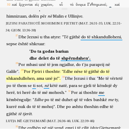
ju
them
se
nuk
do
të
pi
më
aspak
prej
frytit
të
hardhisë,
deri
καὶ
ἔρχονται
εἰς
χωρίον,
οὗ
τὸ
ὄνομα
Γεθσημανεί;
καὶ
në
atë
ditë
kur
ta
pi
të
re
në
Mbretërinë
e
Perëndisë."
Dhe
si
dhe
vijnë
në
vend
i të cilit
emri
Gjetsemanì
dhe
λέγει
τοῖς
μαθηταῖς
αὐτοῦ,
καθίσατε
ὧδε,
ἕως
προσεύξωμαι.
në
himnizuan,
dolën
për
Malin
e
Ullinjve.
thotë
dishepujve
të tij
uluni
këtu
deri
të lutem
καὶ
παραλαμβάνει
τὸν
Πέτρον,
καὶ
Ἰάκωβον,
καὶ
Ἰωάννην,
μετ’
JEZUSI PARATHOTË MOHIMIN E PJETRIT (MAT. 26:31-35; LUK. 22:31-
dhe
merr pranë
Pjetrin
dhe
Jakobin
dhe
Gjonin
me
34; GJON. 13:36-38)
αὐτοῦ;
καὶ
ἤρξατο
ἐκθαμβεῖσθαι
καὶ
Dhe
Jezusi
u
tha
atyre:
"Të
gjithë
do
të
shkandulloheni,
vete
dhe
filloi
për të qenë tejet i tronditur
dhe
ἀδημονεῖν.
καὶ
λέγει
αὐτοῖς,
περίλυπός
sepse
është
shkruar:
për të pasur ankth
dhe
thotë
atyre
thellësisht i trishtuar
'Do
ta
godas
bariun
ἐστιν
ἡ
ψυχή
μου
ἕως
θανάτου;
μείνατε
ὧδε
καὶ
γρηγορεῖτε.
dhe
delet
do
të
shpërndahen'.
është
shpirti
im
deri
vdekje
rrini
këtu
dhe
rrini zgjuar
καὶ
προελθὼν
μικρὸν,
ἔπιπτεν
ἐπὶ
τῆς
γῆς
καὶ
Por
mbasi
unë
të
jem
ngjallur,
do
t'ju
paraprij
në
dhe
kur parapriu
pak
binte
mbi
tokën
dhe
Galile".
Por
Pjetri
i
thoshte:
"Edhe
nëse
të
gjithë
do
të
προσηύχετο
ἵνα,
εἰ
δυνατόν
ἐστιν,
παρέλθῃ
ἀπ’
αὐτοῦ
ἡ
lutej
që
nëse
e mundur
është
të shkojë tej
nga
ai
shkandullohen,
ama
unë
jo!".
Dhe
Jezusi
i
tha:
"Me
të
vërtetë
ὥρα.
καὶ
ἔλεγεν,
Ἀββά,
ὁ
Πατήρ,
πάντα
δυνατά
në
po
të
them
se
ti
sot,
këtë
natë,
para
se
gjeli
të
këndojë
dy
ora
dhe
thoshte
o Abba
o Atë
të gjitha
të mundshme
σοι;
παρένεγκε
τὸ
ποτήριον
τοῦτο
ἀπ’
ἐμοῦ;
ἀλλ’
οὐ
τί
ἐγὼ
herë,
tri
herë
do
të
më
mohosh."
Por
ai
thoshte
me
ty
hiq tutje
kupën
këtë
nga
unë
porse
jo
çfarë
unë
Edhe
me
këmbëngulje:
"
po
të
më
duhet
që
të
vdes
bashkë
ty,
θέλω,
ἀλλὰ
τί
σύ.
καὶ
ἔρχεται
καὶ
εὑρίσκει
αὐτοὺς
καθεύδοντας;
kurrë
nuk
do
të
të
mohoj".
Dhe
po
ashtu
thoshin
edhe
të
dua
por
çfarë
ti
dhe
vjen
dhe
gjen
ata
duke fjetur
καὶ
λέγει
τῷ
Πέτρῳ,
Σίμων,
καθεύδεις?
οὐκ
ἴσχυσας
μίαν
ὥραν
të
tjerët
gjithë
.
dhe
thotë
Pjetrit
o Simon
fle
nuk
munde
një
orë
γρηγορῆσαι?
γρηγορεῖτε
καὶ
προσεύχεσθε,
ἵνα
μὴ
LUTJA NË GJETSEMANÌ (MAT. 26:36-46; LUK. 22:39-46)
për të ndenjur zgjuar
rrini zgjuar
dhe
lutuni
që
mos
ishte
Dhe
erdhën
në
një
vend,
emri
i
të
cilit
Gjetsemanì;