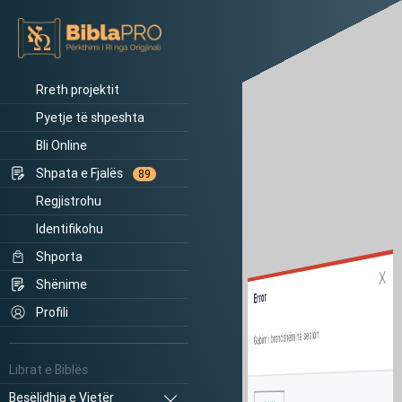
Rreth projektit
Pyetje të shpeshta
Bli Online
Shpata e Fjalës
89
Regjistrohu
Identifikohu
Shporta
Shënime
Error
Profili
Gabim i brendshëm në sesion.
Librat e Biblës
Besëlidhja e Vjetër