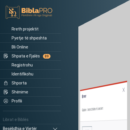
Rreth projektit
Pyetje të shpeshta
Bli Online
Shpata e Fjalës
89
Regjistrohu
Identifikohu
Shporta
Shënime
Error
Profili
Gabim i brendshëm në sesion.
Librat e Biblës
Besëlidhja e Vjetër