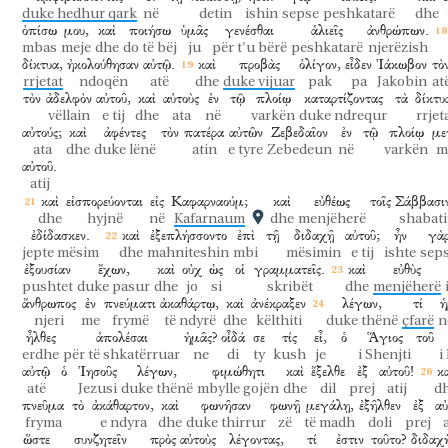
duke hedhur qark
në
detin
ishin
sepse
peshkatarë
dhe
ὀπίσω
μου,
καὶ
ποιήσω
ὑμᾶς
γενέσθαι
ἁλιεῖς
ἀνθρώπων.
mbas
meje
dhe
do të bëj
ju
për t'u bërë
peshkatarë
njerëzish
δίκτυα,
ἠκολούθησαν
αὐτῷ.
καὶ
προβὰς
ὀλίγον,
εἶδεν
Ἰάκωβον
τὸ
rrjetat
ndoqën
atë
dhe
duke vijuar
pak
pa
Jakobin
at
τὸν
ἀδελφὸν
αὐτοῦ,
καὶ
αὐτοὺς
ἐν
τῷ
πλοίῳ
καταρτίζοντας
τὰ
δίκτυ
vëllain
e tij
dhe
ata
në
varkën
duke ndrequr
rrjet
αὐτούς;
καὶ
ἀφέντες
τὸν
πατέρα
αὐτῶν
Ζεβεδαῖον
ἐν
τῷ
πλοίῳ
με
ata
dhe
duke lënë
atin
e tyre
Zebedeun
në
varkën
m
αὐτοῦ.
atij
καὶ
εἰσπορεύονται
εἰς
Καφαρναούμ;
καὶ
εὐθέως
τοῖς
Σάββασι
dhe
hyjnë
në
Kafarnaum
dhe
menjëherë
shabati
ἐδίδασκεν.
καὶ
ἐξεπλήσσοντο
ἐπὶ
τῇ
διδαχῇ
αὐτοῦ;
ἦν
γὰ
jepte mësim
dhe
mahniteshin
mbi
mësimin
e tij
ishte
sep
ἐξουσίαν
ἔχων,
καὶ
οὐχ
ὡς
οἱ
γραμματεῖς.
καὶ
εὐθὺς
pushtet
duke pasur
dhe
jo
si
skribët
dhe
menjëherë
ἄνθρωπος
ἐν
πνεύματι
ἀκαθάρτῳ,
καὶ
ἀνέκραξεν
λέγων,
τί
ἡ
njeri
me
frymë
të ndyrë
dhe
këlthiti
duke thënë
çfarë
n
ἦλθες
ἀπολέσαι
ἡμᾶς?
οἶδά
σε
τίς
εἶ,
ὁ
Ἅγιος
τοῦ
erdhe
për të shkatërruar
ne
di
ty
kush
je
i Shenjti
i
αὐτῷ
ὁ
Ἰησοῦς
λέγων,
φιμώθητι
καὶ
ἔξελθε
ἐξ
αὐτοῦ!
κ
atë
Jezusi
duke thënë
mbylle gojën
dhe
dil
prej
atij
d
πνεῦμα
τὸ
ἀκάθαρτον,
καὶ
φωνῆσαν
φωνῇ
μεγάλῃ,
ἐξῆλθεν
ἐξ
αὐ
fryma
e ndyra
dhe
duke thirrur
zë
të madh
doli
prej
a
ὥστε
συνζητεῖν
πρὸς
αὐτοὺς
λέγοντας,
τί
ἐστιν
τοῦτο?
διδαχ