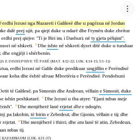
t
nuk
jam
i
denjë
të
përkulem
që
t'i
zgjidh
lidhësen
e
sandaleve
të
r
ai
do
t'ju
pagëzojë
në
Frymën
e
Shenjtë".
MAT. 3:13-17; LUK. 3:21-22)
ë
erdhi
Jezusi
nga
Nazareti
i
Galilesë
dhe
u
pagëzua
në
Jordan
uke
dalë
prej
ujit,
pa
qiejt
duke
u
ndarë
dhe
Frymën
duke
zbritur
erdhi
prej
qiejve:
"Ti
je
Biri
im,
i
Dashuri;
në
ty
gjeta
pëlqim!".
nxori
në
shkreti.
Dhe
ishte
në
shkreti
dyzet
ditë
duke
u
tunduar
;
dhe
engjëjt
i
shërbenin.
 DISHEPUJVE TË PARË (MAT. 4:12-22; LUK. 4:14-15; 5:1-11)
stua,
erdhi
Jezusi
në
Galile
duke
predikuar
ungjillin
e
Perëndisë
suar
koha
dhe
është
afruar
Mbretëria
e
Perëndisë.
Pendohuni
Detit
të
Galilesë,
pa
Simonin
dhe
Andrean,
vëllain
e
Simonit,
duke
se
ishin
peshkatarë.
Dhe
Jezusi
u
tha
atyre:
"Ejani
mbas
meje
dhe
ëzish".
Dhe
menjëherë
lanë
rrjetat
e
ndoqën.
tej
,
pa
Jakobin,
të
birin
e
Zebedeut,
dhe
Gjonin,
vëllain
e
tij;
dhe
ata
r
rrjetat.
Dhe
menjëherë
i
thirri,
dhe
lanë
të
atin,
Zebedeun,
uan
mbas
tij.
KAFARNAUM (LUK. 4:31-37)