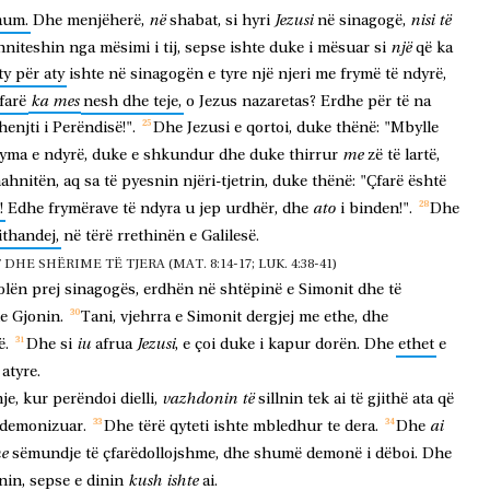
në
Jezusi
nisi
të
aum.
Dhe
menjëherë,
shabat,
si
hyri
në
sinagogë,
një
niteshin
nga
mësimi
i
tij,
sepse
ishte
duke
i
mësuar
si
që
ka
ty
për
aty
ishte
në
sinagogën
e
tyre
një
njeri
me
frymë
të
ndyrë,
ka
mes
farë
nesh
dhe
teje,
o
Jezus
nazaretas?
Erdhe
për
të
na
henjti
i
Perëndisë!".
Dhe
Jezusi
e
qortoi,
duke
thënë:
"Mbylle
me
ryma
e
ndyrë,
duke
e
shkundur
dhe
duke
thirrur
zë
të
lartë,
ahnitën,
aq
sa
të
pyesnin
njëri-tjetrin,
duke
thënë:
"Çfarë
është
ato
!
Edhe
frymërave
të
ndyra
u
jep
urdhër,
dhe
i
binden!".
Dhe
ithandej,
në
tërë
rrethinën
e
Galilesë.
HE SHËRIME TË TJERA (MAT. 8:14-17; LUK. 4:38-41)
olën
prej
sinagogës,
erdhën
në
shtëpinë
e
Simonit
dhe
të
e
Gjonin.
Tani,
vjehrra
e
Simonit
dergjej
me
ethe,
dhe
iu
Jezusi
ë.
Dhe
si
afrua
,
e
çoi
duke
i
kapur
dorën.
Dhe
ethet
e
atyre.
vazhdonin
të
je,
kur
perëndoi
dielli,
sillnin
tek
ai
të
gjithë
ata
që
ai
demonizuar.
Dhe
tërë
qyteti
ishte
mbledhur
te
dera.
Dhe
e
sëmundje
të
çfarëdollojshme,
dhe
shumë
demonë
i
dëboi.
Dhe
kush
ishte
snin,
sepse
e
dinin
ai.