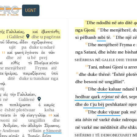
λῦσαι
τὸν
ἱμάντα
që
është
se
më
i
fortë
unë,
të
cili
r
për të zgjidhur
lidhësen
në
tij.
Unë
ju
pagëzova
ujë,
po
σει
ὑμᾶς
ἐν
UGNT
Πνεύματι
gëzojë
ju
në
Frymë
PAGËZIMI DHE TUNDIMI I JEZUSIT (
q
Dhe
ndodhi
në
ato
ditë
nga
Gjoni.
Dhe
menjëherë,
d
τῆς
Γαλιλαίας,
καὶ
ἐβαπτίσθη
i Galilesë
dhe
u pagëzua
si
pëllumb
mbi
të.
Dhe
një
zë
τοῦ
ὕδατος,
εἶδεν
σχιζομένους
Dhe
menjëherë
Fryma
e
ujit
pa
duke u ndarë
καὶ
φωνὴ
ἐγένετο
ἐκ
τῶν
nga
Satani,
dhe
ishte
me
bishat
dhe
zë
u bë
prej
SHËRBESA NË GALILE DHE THIRRJA E
αὶ
εὐθὺς
τὸ
Πνεῦμα
αὐτὸν
Tani,
mbasi
Gjoni
u
arre
he
menjëherë
Fryma
atë
τα
ἡμέρας,
πειραζόμενος
ὑπὸ
dhe
duke
thënë:
"Është
plotë
ditë
duke u tunduar
nga
dhe
besoni
në
ungjillin!".
ὐτῷ.
tij
Dhe
duke
kaluar
ndanë
ς
εἰς
τὴν
Γαλιλαίαν,
rrjetat
hedhur
qark
në
det,
sep
i
në
Galilenë
τι
πεπλήρωται
ὁ
καιρὸς
dhe
do
t'ju
bëj
peshkatarë
njer
se
është plotësuar
koha
më
Dhe
duke
vijuar
pak
τεύετε
ἐν
τῷ
εὐαγγελίῳ.
καὶ
ishin
ata
në
varkë
duke
ndrequ
esoni
në
ungjillin
dhe
ὶ
Ἀνδρέαν,
τὸν
ἀδελφὸν
Σίμωνος,
dhe
në
varkë
me
mëditësit
shk
e
Andrean
vëllain
e Simonit
εἶπεν
αὐτοῖς
ὁ
Ἰησοῦς,
δεῦτε
SHËRIMI I TË DEMONIZUARIT NË 