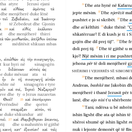
tha
atyre
Jezusi
ejani
ata
Dhe
hynë
në
Kafarn
καὶ
εὐθέως
ἀφέντες
τὰ
njerëzit
jepte
mësim.
Dhe
mah
dhe
menjëherë
duke lënë
ν
τοῦ
Ζεβεδαίου,
καὶ
Ἰωάννην
pushtet
e
jo
si
skribët.
Dhe
a
ë
të Zebedeut
dhe
Gjonin
ai
dhe
këlthiti
duke
thënë:
"Ç
α.
καὶ
εὐθὺς
ἐκάλεσεν
at
dhe
menjëherë
thirri
shkatërruar?
E
di
kush
je
ti:
i
S
τὰ
τῶν
μισθωτῶν,
ἀπῆλθον
ὀπίσω
gojën
dhe
dil
prej
tij!".
Dhe
f
e
mëditësit
shkuan
mbas
doli
prej
tij.
Dhe
të
gjithë
u
m
kjo?!
Një
mësim
i
ri
me
pushtet
ν,
εἰσελθὼν
εἰς
τὴν
συναγωγὴν,
për
jehona
të
doli
menjëherë
gj
t
kur hyri
në
sinagogën
ρ
διδάσκων
αὐτοὺς
ὡς
SHËRIMI I VJEHRRËS SË SIMONIT D
se
duke mësuar
ata
si
Dhe
menjëherë,
mbasi
d
ἦν
ἐν
τῇ
συναγωγῇ
αὐτῶν
ishte
në
sinagogën
e tyre
bashkë
Andreas,
me
Jakobin
dh
μῖν
καὶ
σοί,
Ἰησοῦ
Ναζαρηνέ?
menjëherë
i
thanë
Jezusit
për
t
eve
dhe
ty
o Jezus
nazaretas
Θεοῦ!
καὶ
ἐπετίμησεν
ajo
nisi
lanë,
dhe
t'u
shërbente
 Perëndisë
dhe
qortoi
Tani,
ndërsa
u
bë
mbrëm
αὶ
σπαράξαν
αὐτὸν,
τὸ
he
duke shkundur
atë
ishin
ligsht
dhe
ata
që
ishin
të
τοῦ.
καὶ
ἐθαμβήθησαν
ἅπαντες,
m
shëroi
shumë
që
ishin
ligsht
tij
dhe
u mahnitën
të gjithë
ὴ
καινή
κατ’
ἐξουσίαν!
καὶ
τοῖς
nuk
i
lejonte
demonët
që
të
fli