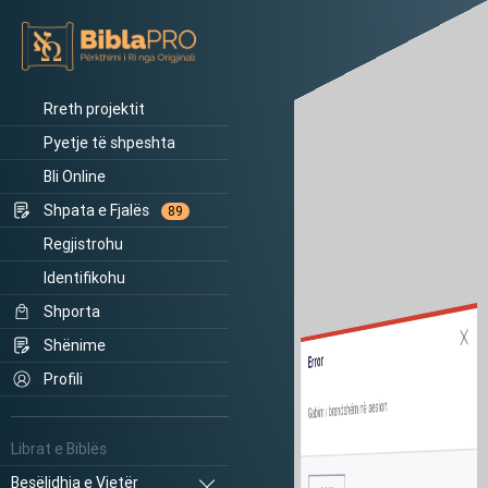
Rreth projektit
Pyetje të shpeshta
Bli Online
Shpata e Fjalës
89
Regjistrohu
Identifikohu
Shporta
Shënime
Error
Profili
Gabim i brendshëm në sesion.
Librat e Biblës
Besëlidhja e Vjetër