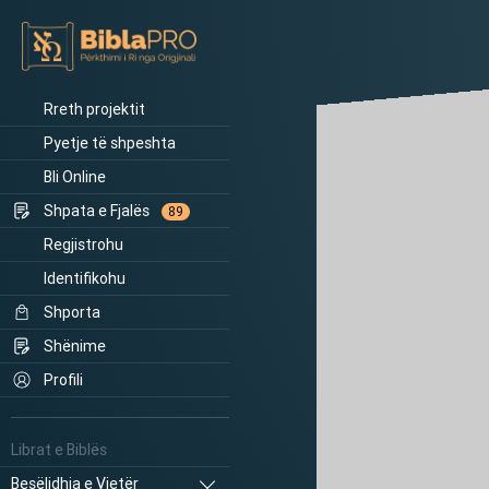
Rreth projektit
Pyetje të shpeshta
Bli Online
Shpata e Fjalës
89
Regjistrohu
Identifikohu
Shporta
Shënime
Profili
Librat e Biblës
Besëlidhja e Vjetër