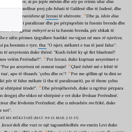
ej
atyre
aty
disa
ditëve,
ai
po
jepte
mësim
dhe
po
rrinin
ulur
cilët
kishin
ardhur
prej
çdo
fshati
të
Galilesë
dhe
të
Judesë,
dhe
e
pranishme
ishin
disa
tit
ishte
që
Jezusi
të
shëronte.
Dhe
ja,
eri
që
ishte
i
paralizuar
dhe
po
përpiqeshin
ta
fusnin
brenda
dhe
mënyrë
se
duke
mos
gjetur
si
ta
fusnin
brenda,
për
shkak
të
he
me
të
njerëzve
e
ulën
përmes
tjegullave
bashkë
vigun
në
mes
,
si
pa
besimin
e
tyre,
tha:
"O
njeri,
mëkatet
e
tua
të
janë
falur".
an
të
arsyetonin
duke
thënë:
"Kush
është
ky
që
flet
blasfemi?!
mos
vetëm
Perëndia?!".
Por
Jezusi,
duke
kuptuar
arsyetimet
e
"Pse
po
arsyetoni
në
zemrat
tuaja?
Çfarë
është
më
e
lehtë
të
tua',
apo
të
thuash:
'çohu
dhe
ec'?
Por
me
qëllim
që
ta
dini
se
okë
për
të
falur
mëkate
(i
tha
të
paralizuarit),
po
të
them:
çohu
në
shtëpinë
tënde!".
Dhe
përnjëherësh,
duke
u
ngritur
përpara
dhe
in
dergjej
shkoi
në
shtëpinë
e
vet
duke
lëvduar
Perëndinë.
me
tisur
dhe
lëvdonin
Perëndinë;
dhe
u
mbushën
frikë,
duke
e
sot".
KË ME MËKATARË (MAT. 9:9-13; MAR. 2:13-17)
Jezusi
me
,
doli
dhe
vuri
re
një
tagrambledhës
emrin
Levi
duke