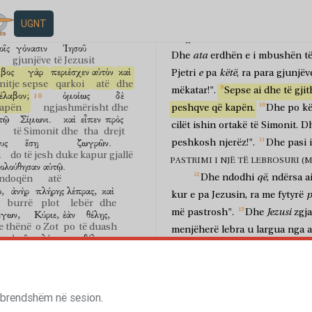
ν
τοῖς
μετόχοις
ἐν
τῷ
ἑτέρῳ
"Mjeshtër,
megjithëse
u
mund
jë
ortakëve
në
tjetër
lëshoj
rrjetat".
Dhe
si
bënë
kë
UGNT
πλησαν
ἀμφότερα
τὰ
πλοῖα,
bushën
të dyja
varkat
ata
shqyheshin.
Dhe
u
bënë
οῖς
γόνασιν
Ἰησοῦ
ata
Dhe
erdhën
e
i
mbushën
t
gjunjëve
të Jezusit
βος
γὰρ
περιέσχεν
αὐτὸν
καὶ
e
këtë
Pjetri
pa
,
ra
para
gjunjëv
itje
sepse
qarkoi
atë
dhe
mëkatar!".
Sepse
ai
dhe
të
gjit
έλαβον;
ὁμοίως
δὲ
apën
ngjashmërisht
dhe
peshqve
që
kapën.
Dhe
po
k
τῷ
Σίμωνι.
καὶ
εἶπεν
πρὸς
cilët
ishin
ortakë
të
Simonit.
D
të Simonit
dhe
tha
drejt
υς
ἔσῃ
ζωγρῶν.
peshkosh
njerëz!".
Dhe
pasi
i
z
do të jesh
duke kapur gjallë
PASTRIMI I NJË TË LEBROSURI (MAT
ολούθησαν
αὐτῷ.
që
Dhe
ndodhi
,
ndërsa
a
ndoqën
atë
ὺ,
ἀνὴρ
πλήρης
λέπρας,
καὶ
p
kur
e
pa
Jezusin,
ra
me
fytyrë
burrë
plot
lebër
dhe
Jezusi
më
pastrosh".
Dhe
zgja
έγων,
Κύριε,
ἐὰν
θέλῃς,
e thënë
o Zot
po
të duash
menjëherë
lebra
u
largua
nga
a
ο
αὐτοῦ
λέγων,
θέλω,
tregoja
veten
tënde
priftit
dhe
u
atë
duke thënë
dua
ὸς
παρήγγειλεν
αὐτῷ,
μηδενὶ
ta".
Por
fjala
për
të
përhapej
porositi
atë
askujt
t'u
shëruar
nga
lëngatat
e
tyre.
οσένεγκε
περὶ
τοῦ
καθαρισμοῦ
σου
 brendshëm në sesion.
ofro
për
pastrimin
tënd
SHËRIMI DHE FALJA E NJË TË PARAL
ᾶλλον
ὁ
λόγος
περὶ
αὐτοῦ;
καὶ