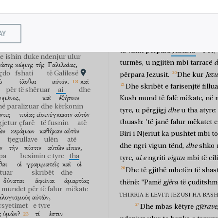
që
pr
Dhe
ndodhi
,
në
një
 tepër
fjala
për
atë
dhe
τῶν
ἀσθενειῶν
αὐτῶν.
αὐτὸς
δὲ
farisenj
dhe
mësues
të
ligjit,
të
lëngatat
e tyre
vetë
por
prej
Jerusalemit.
Dhe
fuqia
e
Zo
AY
burra
duke
sjellë
mbi
vig
një
nj
ὶ
ἦσαν
καθήμενοι
ta
vinin
përpara
Jezusit.
Por,
e
ishin
duke ndenjur ulur
d
turmës,
u
ngjitën
mbi
tarracë
άσης
κώμης
τῆς
Γαλιλαίας,
çdo
fshati
të Galilesë
Jezu
përpara
Jezusit.
Dhe
kur
ὸ
ἰᾶσθαι
αὐτόν.
καὶ
Dhe
skribët
e
farisenjtë
fillu
për të shëruar
ai
dhe
υμένος,
καὶ
ἐζήτουν
Kush
mund
të
falë
mëkate,
në
ë paralizuar
dhe
kërkonin
dhe
tyre,
u
përgjigj
u
tha
atyre:
ντες
ποίας
εἰσενέγκωσιν
αὐτὸν
thuash:
'të
janë
falur
mëkatet
e
gjetur
çfarë
të fusnin
atë
ῶν
κεράμων
καθῆκαν
αὐτὸν
Biri
i
Njeriut
ka
pushtet
mbi
t
tjegullave
ulën
atë
dhe
dhe
ngri
vigun
tënd,
shko
ν
τὴν
πίστιν
αὐτῶν
εἶπεν,
pa
besimin
e tyre
tha
ai
e
vigun
tyre,
ngriti
mbi
të
cil
θαι
οἱ
γραμματεῖς
καὶ
οἱ
Dhe
të
gjithë
mbetën
të
shas
etuar
skribët
dhe
δύναται
ἀφιέναι
ἁμαρτίας
gjëra
thënë:
"Pamë
të
çuditshm
mundet
për të falur
mëkate
THIRRJA E LEVIT; JEZUSI HA BASH
αλογισμοὺς
αὐτῶν,
rsyetimet
e tyre
gjërave
Dhe
mbas
këtyre
ς
ὑμῶν?
τί
ἐστιν