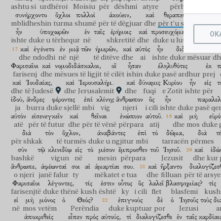
ashtu si
urdhëroi
Moisiu
për
dëshmi
atyre
përhapej
por
më
συνήρχοντο
ὄχλοι
πολλοὶ
ἀκούειν,
καὶ
θεραπεύεσθαι
ἀπὸ
mblidheshin
turma
shumë
për të dëgjuar
dhe
për t'u shëruar
nga
ἦν
ὑποχωρῶν
ἐν
ταῖς
ἐρήμοις
καὶ
προσευχόμενος.
OK
ishte
duke u tërhequr
në
shkretitë
dhe
duke u lutur
καὶ
ἐγένετο
ἐν
μιᾷ
τῶν
ἡμερῶν,
καὶ
αὐτὸς
ἦν
διδάσκων,
κα
dhe
ndodhi
në
një
të ditëve
dhe
ai
ishte
duke mësuar
dh
Φαρισαῖοι
καὶ
νομοδιδάσκαλοι,
οἳ
ἦσαν
ἐληλυθότες
ἐκ
π
farisenj
dhe
mësues të ligjit
të cilët
ishin
duke pasë ardhur
prej
καὶ
Ἰουδαίας,
καὶ
Ἰερουσαλήμ.
καὶ
δύναμις
Κυρίου
ἦν
εἰς
τ
dhe
të Judesë
dhe
Jerusalemit
dhe
fuqi
e Zotit
ishte
për
ἰδοὺ,
ἄνδρες
φέροντες
ἐπὶ
κλίνης
ἄνθρωπον
ὃς
ἦν
παραλελ
ja
burra
duke sjellë
mbi
vig
njeri
i cili
ishte
duke pasë qen
αὐτὸν
εἰσενεγκεῖν
καὶ
θεῖναι
ἐνώπιον
αὐτοῦ.
καὶ
μὴ
εὑρό
atë
për të futur
dhe
për të vënë
përpara
atij
dhe
mos
duke 
διὰ
τὸν
ὄχλον,
ἀναβάντες
ἐπὶ
τὸ
δῶμα,
διὰ
τ
për shkak
të turmës
duke u ngjitur
mbi
tarracën
përmes
σὺν
τῷ
κλινιδίῳ
εἰς
τὸ
μέσον
ἔμπροσθεν
τοῦ
Ἰησοῦ.
καὶ
ἰδὼ
bashkë
vigun
në
mesin
përpara
Jezusit
dhe
kur 
ἄνθρωπε,
ἀφέωνταί
σοι
αἱ
ἁμαρτίαι
σου.
καὶ
ἤρξαντο
διαλογίζεσ
o njeri
janë falur
ty
mëkatet
e tua
dhe
filluan
për të arsy
Φαρισαῖοι
λέγοντες,
τίς
ἐστιν
οὗτος
ὃς
λαλεῖ
βλασφημίας?
τίς
farisenjtë
duke thënë
kush
është
ky
i cili
flet
blasfemi
kush
εἰ
μὴ
μόνος
ὁ
Θεός?
ἐπιγνοὺς
δὲ
ὁ
Ἰησοῦς
τοὺς
δι
në
mos
vetëm
Perëndia
duke kuptuar
por
Jezusi
a
ἀποκριθεὶς
εἶπεν
πρὸς
αὐτούς,
τί
διαλογίζεσθε
ἐν
ταῖς
καρδίαι