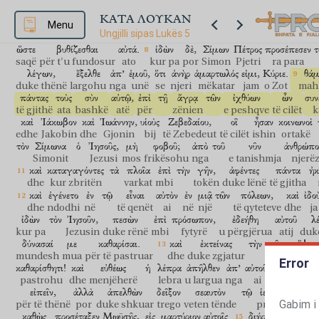
ἰχθύων
πολύ;
διερρήσσετο
δὲ
τὰ
δίκτυα
αὐτῶν.
καὶ
κατένευσα
peshqish
shumë
shqyhej
dhe
rrjetat
e tyre
dhe
bënë shen
ΚΑΤΑ ΛΟΥΚΑΝ
πλοίῳ,
Menu
τοῦ
ἐλθόντας
συνλαβέσθαι
αὐτοῖς;
καὶ
ἦλθον,
καὶ
ἔ
Ungjilli sipas Lukës 5
varkën
duke ardhur
për të ndihmuar
ata
dhe
erdhën
dhe
m
ὥστε
βυθίζεσθαι
αὐτά.
ἰδὼν
δὲ,
Σίμων
Πέτρος
προσέπεσεν
τ
saqë
për t'u fundosur
ato
kur pa
por
Simon
Pjetri
ra para
λέγων,
ἔξελθε
ἀπ’
ἐμοῦ,
ὅτι
ἀνὴρ
ἁμαρτωλός
εἰμι,
Κύριε.
θάμ
duke thënë
largohu
nga
unë
se
njeri
mëkatar
jam
o Zot
mahn
πάντας
τοὺς
σὺν
αὐτῷ,
ἐπὶ
τῇ
ἄγρᾳ
τῶν
ἰχθύων
ὧν
συν
të gjithë
ata
bashkë
atë
për
zënien
e peshqve
të cilët
k
καὶ
Ἰάκωβον
καὶ
Ἰωάννην,
υἱοὺς
Ζεβεδαίου,
οἳ
ἦσαν
κοινωνοὶ
edhe
Jakobin
dhe
Gjonin
bij
të Zebedeut
të cilët
ishin
ortakë
τὸν
Σίμωνα
ὁ
Ἰησοῦς,
μὴ
φοβοῦ;
ἀπὸ
τοῦ
νῦν
ἀνθρώπο
Simonit
Jezusi
mos
frikësohu
nga
e tanishmja
njerë
καὶ
καταγαγόντες
τὰ
πλοῖα
ἐπὶ
τὴν
γῆν,
ἀφέντες
πάντα
ἠκ
dhe
kur zbritën
varkat
mbi
tokën
duke lënë
të gjitha
καὶ
ἐγένετο
ἐν
τῷ
εἶναι
αὐτὸν
ἐν
μιᾷ
τῶν
πόλεων,
καὶ
ἰδο
dhe
ndodhi
në
të qenët
ai
në
një
të qyteteve
dhe
ja
ἰδὼν
τὸν
Ἰησοῦν,
πεσὼν
ἐπὶ
πρόσωπον,
ἐδεήθη
αὐτοῦ
λ
kur pa
Jezusin
duke rënë
mbi
fytyrë
u përgjërua
atij
duk
δύνασαί
με
καθαρίσαι.
καὶ
ἐκτείνας
τὴν
χεῖρα,
ἥψατ
mundesh
mua
për të pastruar
dhe
duke zgjatur
dorën
prek
Error
καθαρίσθητι!
καὶ
εὐθέως
ἡ
λέπρα
ἀπῆλθεν
ἀπ’
αὐτοῦ.
καὶ
αὐτ
pastrohu
dhe
menjëherë
lebra
u largua
nga
ai
dhe
ai
εἰπεῖν,
ἀλλὰ
ἀπελθὼν
δεῖξον
σεαυτὸν
τῷ
ἱερεῖ,
καὶ
πρ
Gabim i
për të thënë
por
duke shkuar
trego
veten tënde
priftit
dhe
καθὼς
προσέταξεν
Μωϋσῆς,
εἰς
μαρτύριον
αὐτοῖς.
διήρχετο
δὲ
μ