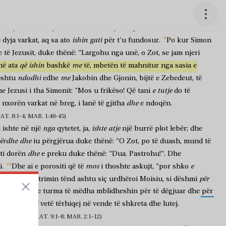
nuk
uam
gjatë
tërë
natës,
zumë
asgjë;
po
për
fjalën
tënde,
do
t'i
nisën
të
shtu,
zunë
një
morí
të
madhe
peshqish
dhe
rrjetat
e
tyre
që
ishin
shenjë
ortakëve
në
varkën
tjetër
që
të
vinin
t'i
ndihmonin.
ishin
gati
ë
dyja
varkat,
aq
sa
ato
për
t'u
fundosur.
Po
kur
Simon
e
të
Jezusit,
duke
thënë:
"Largohu
nga
unë,
o
Zot,
se
jam
njeri
që
ishin
me
hë
ata
bashkë
të,
mbetën
të
mahnitur
nga
sasia
e
ndodhi
me
ështu
edhe
Jakobin
dhe
Gjonin,
bijtë
e
Zebedeut,
të
e
tutje
he
Jezusi
i
tha
Simonit:
"Mos
u
frikëso!
Që
tani
do
të
dhe
nxorën
varkat
në
breg,
i
lanë
të
gjitha
e
ndoqën.
. 8:1-4; MAR. 1:40-45)
nga
ishte
atje
i
ishte
në
një
qytetet,
ja,
një
burrë
plot
lebër;
dhe
ërdhe
dhe
iu
përgjërua
duke
thënë:
"O
Zot,
po
të
duash,
mund
të
dhe
ti
dorën
e
preku
duke
thënë:
"Dua.
Pastrohu!".
Dhe
mos
e
i.
Dhe
ai
e
porositi
që
të
i
thoshte
askujt,
"por
shko
për
ofro
për
pastrimin
tënd
ashtu
siç
urdhëroi
Moisiu,
si
dëshmi
më
tepër
dhe
turma
të
mëdha
mblidheshin
për
të
dëgjuar
dhe
për
Jezusi
Por
vetë
tërhiqej
në
vende
të
shkreta
dhe
lutej.
IZUARI (MAT. 9:1-8; MAR. 2:1-12)