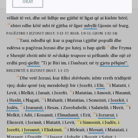
OKAY
i Isakut
i Abrahamit
i Tarait
i Nahorit
shpallte
lajmin
e
mirë
popullit.
Por
Herodi,
tetrarku,
ngaqë
Σεροὺχ,
τοῦ
Ῥαγαὺ,
τοῦ
Φάλεκ,
τοῦ
Ἔβερ,
τοῦ
Σαλὰ,
ishte
qortuar
nga
Gjoni
në
lidhje
me
Herodiadën,
gruan
e
i Serukut
i Ragaut
i Falekut
i Eberit
i Salait
τοῦ
Καϊνὰμ,
τοῦ
Ἀρφαξὰδ,
τοῦ
Σὴμ,
τοῦ
Νῶε,
τοῦ
vëllait
të
vet,
dhe
në
lidhje
me
gjithë
të
ligat
që
ai
kishte
bërë,
i Kainamit
i Arfaksadit
i Semit
i Noeut
të
ligat
shtoi
edhe
këtë
mbi
të
gjitha
:
mbylli
Gjonin
në
burg.
Λάμεχ,
τοῦ
Μαθουσαλὰ,
τοῦ
Ἑνὼχ,
τοῦ
Ἰάρετ,
τοῦ
i Lamekut
i Matusalait
i Enokut
i Jaretit
PAGËZIMI I JEZUSIT (MAT. 3:13-17; MAR. 1:9-11; GJON. 1:32-34)
Μαλελεὴλ,
τοῦ
Καϊνὰμ,
τοῦ
Ἐνὼς,
τοῦ
Σὴθ,
τοῦ
Ἀδὰμ,
Tani,
ndodhi
që,
kur
u
pagëzua
i
gjithë
populli
dhe
i Maleleelit
i Kainamit
i Enosit
i Setit
i Adamit
ndërsa
τοῦ
Θεοῦ.
u
pagëzua
Jezusi
dhe
po
lutej,
u
hap
qielli
dhe
Fryma
i Perëndisë
në
e
Shenjtë
zbriti
mbi
të
dukje
trupore
si
pëllumb;
dhe
një
zë
erdhi
prej
qiellit:
"Ti
je
Biri
im,
i
Dashuri;
në
ty
gjeta
pëlqim!".
BREZNITË E JEZUSIT (MAT. 1:1-17)
shërbesën
Dhe
vetë
Jezusi,
kur
filloi
,
ishte
rreth
tridhjetë
vjeç;
duke
qenë
(siç
mendohej)
bir
i
Jozefit,
i
Elit,
i
Matatit,
i
Levit,
i
Melkit,
i
Janait,
i
Jozefit,
i
Matatias,
i
Amosit,
i
Naumit,
i
Heslit,
i
Nagait,
i
Mahatit,
i
Matatias,
i
Semeinit,
i
Jozekit,
i
Jodës,
i
Joananit,
i
Resas,
i
Zorobabelit,
i
Salatielit,
i
Nerit,
i
Melkit,
i
Adit,
i
Kosamit,
i
Elmadamit,
i
Erit,
i
Jozueut,
i
Eliezerit,
i
Jorimit,
i
Matatit,
i
Levit,
i
Simeonit,
i
Judës,
i
Jozefit,
i
Jonamit,
i
Eliakimit,
i
Meleait,
i
Menait,
i
Matatait,
i
Natamit,
i
Davidit,
i
Jeseut,
i
Jobelit,
i
Boozit,
i
Salait,
i