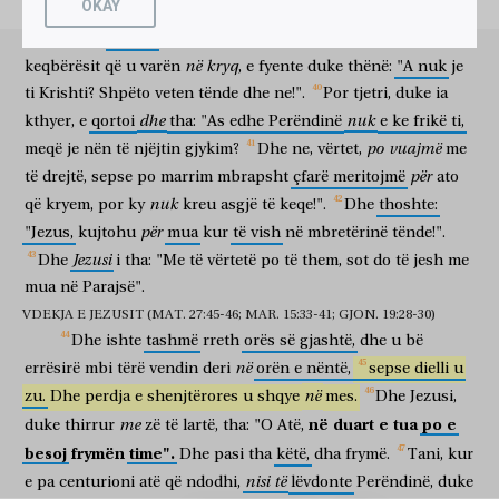
OKAY
judenjve,
shpëto
veten
tënde!".
Dhe
kishte
edhe
një
ἄνθρωπος
οὗτος
δίκαιος
ἦν.
καὶ
πάντες
οἱ
συνπαραγενόμενοι
njeriu
ky
i drejtë
ishte
dhe
të gjitha
që u mblodhën
është
nga
mbishkrim
mbi
të:
"Ky
mbreti
i
judenjve".
Tani,
një
ὄχλοι
ἐπὶ
τὴν
θεωρίαν
ταύτην,
θεωρήσαντες
τὰ
γενόμενα,
në
kryq
keqbërësit
që
u
varën
,
e
fyente
duke
thënë:
"A
nuk
je
turmat
për
shfaqjen
këtë
duke vërejtur
ato
që ndodhën
τύπτοντες
τὰ
στήθη
ὑπέστρεφον.
ἵστήκεισαν
δὲ
ti
Krishti?
Shpëto
veten
tënde
dhe
ne!".
Por
tjetri,
duke
ia
duke qëlluar
kraharorët
ktheheshin
qëndronin
dhe
dhe
nuk
kthyer,
e
qortoi
tha:
"As
edhe
Perëndinë
e
ke
frikë
ti,
πάντες
οἱ
γνωστοὶ
αὐτῷ
ἀπὸ
μακρόθεν,
καὶ
γυναῖκες
αἱ
po
vuajmë
të gjithë
të njohurit
atij
nga
larg
dhe
gra
ato
meqë
je
nën
të
njëjtin
gjykim?
Dhe
ne,
vërtet,
me
συνακολουθοῦσαι
αὐτῷ
ἀπὸ
τῆς
Γαλιλαίας,
ὁρῶσαι
ταῦτα.
për
të
drejtë,
sepse
po
marrim
mbrapsht
çfarë
meritojmë
ato
që bashkëndjekin
atë
nga
Galileja
duke parë
këto
καὶ
ἰδοὺ,
ἀνὴρ
nuk
ὀνόματι
Ἰωσὴφ,
βουλευτὴς
ὑπάρχων,
ἀνὴρ
që
kryem,
por
ky
kreu
asgjë
të
keqe!".
Dhe
thoshte:
dhe
ja
burrë
emër
Jozef
këshilltar
që është
burrë
për
"Jezus,
kujtohu
mua
kur
të
vish
në
mbretërinë
tënde!".
ἀγαθὸς
καὶ
δίκαιος
(οὗτος
οὐκ
ἦν
συνκατατεθειμένος
τῇ
Jezusi
Dhe
i
tha:
"Me
të
vërtetë
po
të
them,
sot
do
të
jesh
me
i mirë
dhe
i drejtë
ky
nuk
ishte
pajtuar
βουλῇ
καὶ
τῇ
πράξει
αὐτῶν),
ἀπὸ
Ἁριμαθαίας,
mua
në
Parajsë".
këshillës
dhe
veprimtarisë
së tyre
nga
Arimateja
VDEKJA E JEZUSIT (MAT. 27:45-46; MAR. 15:33-41; GJON. 19:28-30)
πόλεως
τῶν
Ἰουδαίων,
ὃς
προσεδέχετο
τὴν
Βασιλείαν
τοῦ
qytet
i judenjve
i cili
priste
Mbretërinë
Dhe
ishte
tashmë
rreth
orës
së
gjashtë,
dhe
u
bë
Θεοῦ.
οὗτος,
προσελθὼν
τῷ
Πειλάτῳ,
ᾐτήσατο
në
errësirë
mbi
tërë
vendin
deri
orën
e
nëntë,
sepse
dielli
u
e Perëndisë
ky
duke ardhur pranë
Pilatit
kërkoi
τὸ
σῶμα
τοῦ
Ἰησοῦ.
καὶ
καθελὼν,
ἐνετύλιξεν
αὐτὸ
në
zu.
Dhe
perdja
e
shenjtërores
u
shqye
mes.
Dhe
Jezusi,
trupin
e Jezusit
dhe
kur zbriti
mbështolli
atë
në
duart
e
tua
po
e
me
duke
thirrur
zë
të
lartë,
tha:
"O
Atë,
σινδόνι
καὶ
ἔθηκεν
αὐτὸν
ἐν
μνήματι
λαξευτῷ,
οὗ
οὐκ
ἦν
besoj
frymën
time".
pëlhurë liri
dhe
vuri
atë
në
varr
të latuar
ku
nuk
ishte
Dhe
pasi
tha
këtë,
dha
frymë.
Tani,
kur
οὐδεὶς
οὔπω
κείμενος.
καὶ
ἡμέρα
ἦν
nisi
të
e
pa
centurioni
atë
që
ndodhi,
lëvdonte
Perëndinë,
duke
asnjë
ende nuk
shtrirë
dhe
ditë
ishte