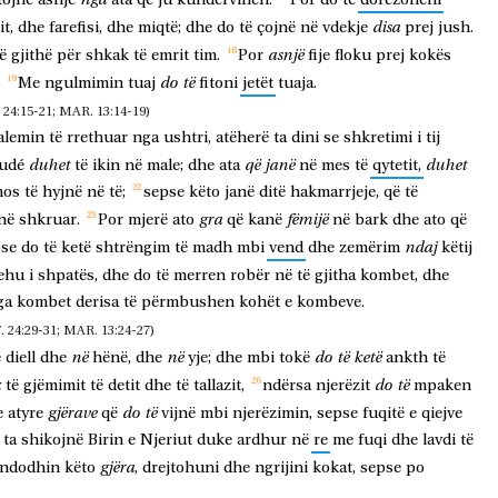
nga
tojnë
asnjë
ata
që
ju
kundërvihen.
Por
do
të
dorëzoheni
disa
it,
dhe
farefisi,
dhe
miqtë;
dhe
do
të
çojnë
në
vdekje
prej
jush.
asnjë
ë
gjithë
për
shkak
të
emrit
tim.
Por
fije
floku
prej
kokës
do
të
Me
ngulmimin
tuaj
fitoni
jetët
tuaja.
:15-21; MAR. 13:14-19)
alemin
të
rrethuar
nga
ushtri,
atëherë
ta
dini
se
shkretimi
i
tij
duhet
që
janë
duhet
Judé
të
ikin
në
male;
dhe
ata
në
mes
të
qytetit,
os
të
hyjnë
në
të;
sepse
këto
janë
ditë
hakmarrjeje,
që
të
gra
fëmijë
në
shkruar.
Por
mjerë
ato
që
kanë
në
bark
dhe
ato
që
ndaj
se
do
të
ketë
shtrëngim
të
madh
mbi
vend
dhe
zemërim
këtij
ehu
i
shpatës,
dhe
do
të
merren
robër
në
të
gjitha
kombet,
dhe
ga
kombet
derisa
të
përmbushen
kohët
e
kombeve.
4:29-31; MAR. 13:24-27)
në
në
do
të
ketë
ë
diell
dhe
hënë,
dhe
yje;
dhe
mbi
tokë
ankth
të
k
do
të
të
gjëmimit
të
detit
dhe
të
tallazit,
ndërsa
njerëzit
mpaken
gjërave
do
të
e
atyre
që
vijnë
mbi
njerëzimin,
sepse
fuqitë
e
qiejve
ta
shikojnë
Birin
e
Njeriut
duke
ardhur
në
re
me
fuqi
dhe
lavdi
të
gjëra
ndodhin
këto
,
drejtohuni
dhe
ngrijini
kokat,
sepse
po