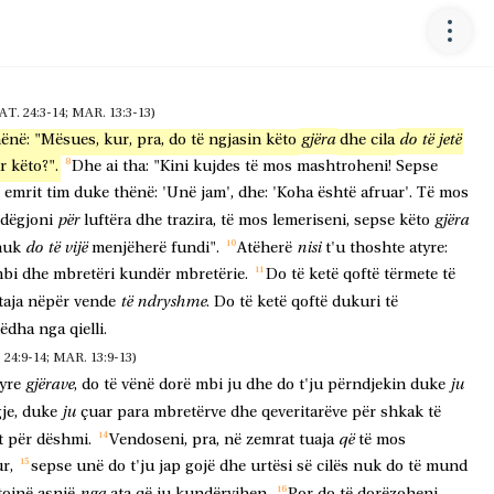
E TEMPULLIT (MAT. 24:1-2; MAR. 13:1-2)
me
hin
për
tempullin
se
ishte
stolisur
gurë
të
bukur
dhe
oferta
që
po
vëreni,
do
të
vijnë
ditë
në
të
cilat
nuk
do
të
lihet
gur
mbi
 24:3-14; MAR. 13:3-13)
gjëra
do
të
jetë
hënë:
"Mësues,
kur,
pra,
do
të
ngjasin
këto
dhe
cila
r
këto?".
Dhe
ai
tha:
"Kini
kujdes
të
mos
mashtroheni!
Sepse
emrit
tim
duke
thënë:
'Unë
jam',
dhe:
'Koha
është
afruar'.
Të
mos
për
gjëra
dëgjoni
luftëra
dhe
trazira,
të
mos
lemeriseni,
sepse
këto
do
të
vijë
nisi
nuk
menjëherë
fundi".
Atëherë
t'u
thoshte
atyre:
bi
dhe
mbretëri
kundër
mbretërie.
Do
të
ketë
qoftë
tërmete
të
të
ndryshme
aja
nëpër
vende
.
Do
të
ketë
qoftë
dukuri
të
ëdha
nga
qielli.
:9-14; MAR. 13:9-13)
gjërave
ju
yre
,
do
të
vënë
dorë
mbi
ju
dhe
do
t'ju
përndjekin
duke
ju
je,
duke
çuar
para
mbretërve
dhe
qeveritarëve
për
shkak
të
që
t
për
dëshmi.
Vendoseni,
pra,
në
zemrat
tuaja
të
mos
r,
sepse
unë
do
t'ju
jap
gojë
dhe
urtësi
së
cilës
nuk
do
të
mund