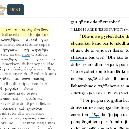
ἀναθέμασιν
κεκόσμηται,
JEZUSI PARATHOTË SHKATËRRIMIN 
oferta kushtimi
është stolisur
Dhe
ndërsa
disa
po
thos
σεται
λίθος
UGNT
ἐπὶ
λίθῳ,
ὃς
οὐ
 lihet
gur
mbi
gur
i cili
nuk
Jezusi
Për
kushtimi,
tha:
"
këto
gur
që
nuk
do
të
rrëzohet".
,
καὶ
τί
τὸ
σημεῖον
ὅταν
FILLIMI I ARDHJES SË FUNDIT (MAT.
etë
dhe
cila
shenja
kur
ata
Dhe
e
pyetën
duke
t
πλανηθῆτε;
πολλοὶ
γὰρ
shenja
kur
kanë
për
të
ndodhu
 mashtroheni
shumë
sepse
ἤγγικεν.
μὴ
πορευθῆτε
shumë
do
të
vijnë
për
llogari
të
është afruar
mos
të shkoni
shkoni
mbas
tyre!
Dhe
kur
të
πτοηθῆτε;
δεῖ
γὰρ
ταῦτα
ë lemeriseni
duhet
sepse
këto
duhet
të
ndodhin
së
pari,
por
λεγεν
αὐτοῖς,
ἐγερθήσεται
ἔθνος
"Do
të
çohet
komb
kundër
kom
hoshte
atyre
do të çohet
komb
γάλοι,
καὶ
κατὰ
τόπους,
qoftë
mëdha
e
zi
buke
dhe
murt
 mëdha
dhe
sipas
vendesh
qoftë
llahtarshme
e
shenja
të
m
οῦ
μεγάλα
ἔσται.
të mëdha
do të jetë
PËRNDJEKJA E DISHEPUJVE (MAT. 24
αὐτῶν,
καὶ
διώξουσιν,
Por
përpara
të
gjitha
kët
e tyre
dhe
do të përndjekin
βασιλεῖς
καὶ
ἡγεμόνας,
dorëzuar
në
sinagoga
dhe
burg
a
mbretër
dhe
qeveritarë
Kjo
emrit
tim.
do
t'ju
japë
ras
οὖν
ἐν
ταῖς
καρδίαις
ὑμῶν,
μὴ
parapërgatiteni
për
t'u
mbrojtu
pra
në
zemrat
tuaja
mos
στόμα
καὶ
σοφίαν,
ᾗ
οὐ