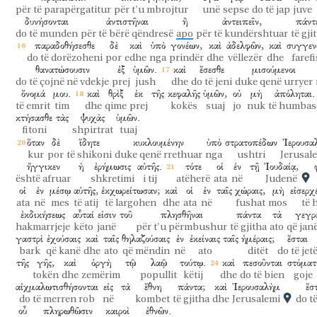
për të parapërgatitur
për t'u mbrojtur
unë
sepse
do të jap
juve
δυνήσονται
ἀντιστῆναι
ἢ
ἀντειπεῖν,
πάντ
do të munden
për të bërë qëndresë
apo
për të kundërshtuar
të gji
παραδοθήσεσθε
δὲ
καὶ
ὑπὸ
γονέων,
καὶ
ἀδελφῶν,
καὶ
συγγεν
do të dorëzoheni
por
edhe
nga
prindër
dhe
vëllezër
dhe
farefi
θανατώσουσιν
ἐξ
ὑμῶν.
καὶ
ἔσεσθε
μισούμενοι
do të çojnë në vdekje
prej
jush
dhe
do të jeni
duke qenë urryer
ὄνομά
μου.
καὶ
θρὶξ
ἐκ
τῆς
κεφαλῆς
ὑμῶν,
οὐ
μὴ
ἀπόληται.
të emrit
tim
dhe
qime
prej
kokës
suaj
jo
nuk
të humbas
κτήσασθε
τὰς
ψυχὰς
ὑμῶν.
fitoni
shpirtrat
tuaj
ὅταν
δὲ
ἴδητε
κυκλουμένην
ὑπὸ
στρατοπέδων
Ἰερουσα
kur
por
të shikoni
duke qenë rrethuar
nga
ushtri
Jerusal
ἤγγικεν
ἡ
ἐρήμωσις
αὐτῆς.
τότε
οἱ
ἐν
τῇ
Ἰουδαίᾳ,
është afruar
shkretimi
i tij
atëherë
ata
në
Judenë
οἱ
ἐν
μέσῳ
αὐτῆς,
ἐκχωρείτωσαν;
καὶ
οἱ
ἐν
ταῖς
χώραις,
μὴ
εἰσερχ
ata
në
mes
të atij
të largohen
dhe
ata
në
fushat
mos
të 
ἐκδικήσεως
αὗταί
εἰσιν
τοῦ
πλησθῆναι
πάντα
τὰ
γεγρ
hakmarrjeje
këto
janë
për t'u përmbushur
të gjitha
ato
që jan
γαστρὶ
ἐχούσαις
καὶ
ταῖς
θηλαζούσαις
ἐν
ἐκείναις
ταῖς
ἡμέραις;
ἔσται
bark
që kanë
dhe
ato
që mëndin
në
ato
ditët
do të jet
τῆς
γῆς,
καὶ
ὀργὴ
τῷ
λαῷ
τούτῳ.
καὶ
πεσοῦνται
στόματ
tokën
dhe
zemërim
popullit
këtij
dhe
do të bien
goje
αἰχμαλωτισθήσονται
εἰς
τὰ
ἔθνη
πάντα;
καὶ
Ἰερουσαλὴμ
ἔσ
do të merren rob
në
kombet
të gjitha
dhe
Jerusalemi
do të
οὗ
πληρωθῶσιν
καιροὶ
ἐθνῶν.