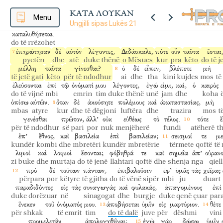
καί
τινων
λεγόντων
περὶ
τοῦ
ἱεροῦ,
ὅτι
λίθοις
καλοῖς
καὶ
dhe
disa
ndërsa thonë
për
tempullin
se
gurë
të bukur
dhe
ΚΑΤΑ ΛΟΥΚΑΝ
εἶπεν,
ταῦτα
ἃ
θεωρεῖτε,
ἐλεύσονται
ἡμέραι
ἐν
αἷς
οὐκ
ἀφεθή
Menu
Ungjilli sipas Lukës 21
tha
këto
të cilat
vëreni
do të vijnë
ditë
në
të cilat
nuk
do të
καταλυθήσεται.
do të rrëzohet
ἐπηρώτησαν
δὲ
αὐτὸν
λέγοντες,
Διδάσκαλε,
πότε
οὖν
ταῦτα
ἔσται
pyetën
dhe
atë
duke thënë
o Mësues
kur
pra
këto
do të j
μέλλῃ
ταῦτα
γίνεσθαι?
ὁ
δὲ
εἶπεν,
βλέπετε
μὴ
të jetë gati
këto
për të ndodhur
ai
dhe
tha
kini kujdes
mos
të
ἐλεύσονται
ἐπὶ
τῷ
ὀνόματί
μου
λέγοντες,
ἐγώ
εἰμι,
καί,
ὁ
καιρὸς
do të vijnë
mbi
emrin
tim
duke thënë
unë
jam
dhe
koha
ὀπίσω
αὐτῶν.
ὅταν
δὲ
ἀκούσητε
πολέμους
καὶ
ἀκαταστασίας,
μὴ
mbas
atyre
kur
dhe
të dëgjoni
luftëra
dhe
trazira
mos
t
γενέσθαι
πρῶτον,
ἀλλ’
οὐκ
εὐθέως
τὸ
τέλος.
τότε
ἔ
për të ndodhur
së pari
por
nuk
menjëherë
fundi
atëherë
t
ἐπ’
ἔθνος,
καὶ
βασιλεία
ἐπὶ
βασιλείαν;
σεισμοί
τε
με
kundër
kombi
dhe
mbretëri
kundër
mbretërie
tërmete
qoftë
të
λιμοὶ
καὶ
λοιμοὶ
ἔσονται;
φόβηθρά
τε
καὶ
σημεῖα
ἀπ’
οὐραν
zi buke
dhe
murtaja
do të jenë
llahtari
qoftë
dhe
shenja
nga
qiell
πρὸ
δὲ
τούτων
πάντων,
ἐπιβαλοῦσιν
ἐφ’
ὑμᾶς
τὰς
χεῖρας
përpara
por
këtyre
të gjitha
do të vënë sipër
mbi
ju
duart
παραδιδόντες
εἰς
τὰς
συναγωγὰς
καὶ
φυλακάς,
ἀπαγομένους
ἐπὶ
duke dorëzuar
në
sinagogat
dhe
burgje
duke qenë çuar
par
ἕνεκεν
τοῦ
ὀνόματός
μου.
ἀποβήσεται
ὑμῖν
εἰς
μαρτύριον.
θέτε
për shkak
të emrit
tim
do të dalë
juve
për
dëshmi
vini
προμελετᾶν
ἀπολογηθῆναι;
ἐγὼ
γὰρ
δώσω
ὑμῖν