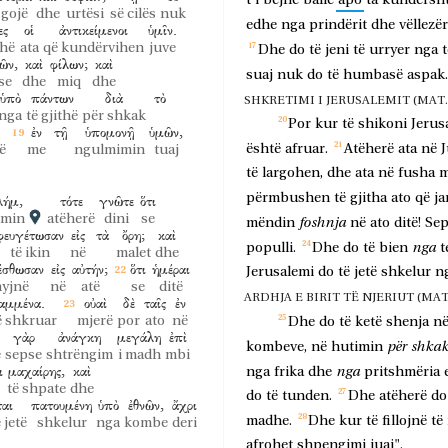
t'i
bëjnë
ballë
apo
ta
kundërsh
gojë
dhe
urtësi
së cilës
nuk
edhe
nga
prindërit
dhe
vëllezër
ες
οἱ
ἀντικείμενοι
ὑμῖν.
thë
ata
që kundërvihen
juve
Dhe
do
të
jeni
të
urryer
nga
t
ῶν,
καὶ
φίλων;
καὶ
suaj
nuk
do
të
humbasë
aspak.
se
dhe
miq
dhe
ὑπὸ
πάντων
διὰ
τὸ
SHKRETIMI I JERUSALEMIT (MAT. 24
nga
të gjithë
për shkak
Por
kur
të
shikoni
Jerus
ἐν
τῇ
ὑπομονῇ
ὑμῶν,
është
afruar.
Atëherë
ata
në
ë
me
ngulmimin
tuaj
të
largohen,
dhe
ata
në
fusha
m
përmbushen
të
gjitha
ato
që
ja
λήμ,
τότε
γνῶτε
ὅτι
emin
atëherë
dini
se
foshnja
mëndin
në
ato
ditë!
Sep
φευγέτωσαν
εἰς
τὰ
ὄρη;
καὶ
nga
populli.
Dhe
do
të
bien
t
të ikin
në
malet
dhe
έσθωσαν
εἰς
αὐτήν;
ὅτι
ἡμέραι
Jerusalemi
do
të
jetë
shkelur
n
hyjnë
në
atë
se
ditë
ARDHJA E BIRIT TË NJERIUT (MAT. 2
αμμένα.
οὐαὶ
δὲ
ταῖς
ἐν
ë shkruar
mjerë
por
ato
në
Dhe
do
të
ketë
shenja
n
γὰρ
ἀνάγκη
μεγάλη
ἐπὶ
për
shka
kombeve,
në
hutimin
ë
sepse
shtrëngim
i madh
mbi
ι
μαχαίρης,
καὶ
nga
nga
frika
dhe
pritshmëria
të shpate
dhe
do
të
tunden.
Dhe
atëherë
do
ται
πατουμένη
ὑπὸ
ἐθνῶν,
ἄχρι
madhe.
Dhe
kur
të
fillojnë
të
 jetë
shkelur
nga
kombe
deri
afrohet
shpengimi
juaj".