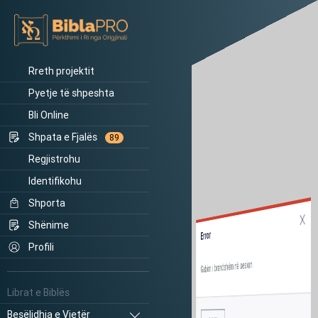
Rreth projektit
Pyetje të shpeshta
Bli Online
Shpata e Fjalës
89
Regjistrohu
Identifikohu
Shporta
Shënime
Error
Profili
Gabim i brendshëm në sesion.
Librat e Biblës
Besëlidhja e Vjetër