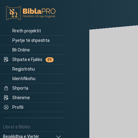
Rreth projektit
Pyetje të shpeshta
Bli Online
Shpata e Fjalës
89
Regjistrohu
Identifikohu
Shporta
Shënime
Profili
Librat e Biblës
Besëlidhja e Vjetër