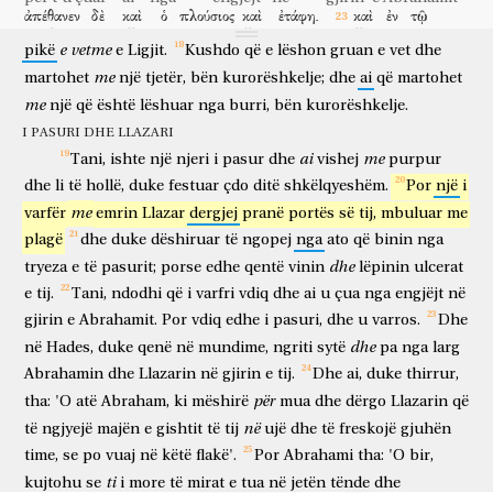
ἀπέθανεν
δὲ
καὶ
ὁ
πλούσιος
καὶ
ἐτάφη.
καὶ
ἐν
τῷ
është
më
e
lehtë
që
të
kalojnë
qielli
dhe
toka,
sesa
të
bjerë
një
vdiq
por
edhe
i pasuri
dhe
u varros
dhe
në
e
vetme
pikë
ᾍδῃ
ἐπάρας
e
Ligjit.
τοὺς
Kushdo
ὀφθαλμοὺς
që
e
lëshon
αὐτοῦ,
gruan
ὑπάρχων
e
vet
ἐν
dhe
Hadesin
duke ngritur
sytë
e tij
duke qenë
në
me
martohet
një
tjetër,
bën
kurorëshkelje;
dhe
ai
që
martohet
βασάνοις,
ὁρᾷ
Ἀβραὰμ
ἀπὸ
μακρόθεν,
καὶ
Λάζαρον
ἐν
me
një
që
është
lëshuar
nga
burri,
bën
kurorëshkelje.
mundime
shikon
Abrahamin
nga
larg
dhe
Llazarin
në
τοῖς
κόλποις
αὐτοῦ.
καὶ
αὐτὸς
φωνήσας
εἶπεν,
Πάτερ
I PASURI DHE LLAZARI
gjirin
e tij
dhe
ai
duke thirrur
tha
o atë
ai
me
Tani,
ishte
një
njeri
i
pasur
dhe
vishej
purpur
Ἀβραάμ,
ἐλέησόν
με
καὶ
πέμψον
Λάζαρον,
ἵνα
βάψῃ
τὸ
Abraham
mëshiro
mua
dhe
dërgo
Llazarin
që
të ngjyejë
dhe
li
të
hollë,
duke
festuar
çdo
ditë
shkëlqyeshëm.
Por
një
i
ἄκρον
τοῦ
δακτύλου
αὐτοῦ
ὕδατος,
καὶ
καταψύξῃ
τὴν
γλῶσσάν
me
varfër
emrin
Llazar
dergjej
pranë
portës
së
tij,
mbuluar
me
majën
e gishtit
të tij
ujë
dhe
të freskojë
gjuhën
μου;
ὅτι
ὀδυνῶμαι
ἐν
τῇ
φλογὶ
ταύτῃ.
εἶπεν
δὲ
Ἀβραάμ,
plagë
dhe
duke
dëshiruar
të
ngopej
nga
ato
që
binin
nga
time
se
vuaj
në
flakën
këtë
tha
por
Abrahami
dhe
tryeza
e
të
pasurit;
porse
edhe
qentë
vinin
lëpinin
ulcerat
τέκνον,
μνήσθητι
ὅτι
ἀπέλαβες
τὰ
ἀγαθά
σου
ἐν
τῇ
ζωῇ
e
tij.
Tani,
ndodhi
që
i
varfri
vdiq
dhe
ai
u
çua
nga
engjëjt
në
o fëmijë
kujtohu
se
more
të mirat
e tua
në
jetën
σου,
καὶ
Λάζαρος
ὁμοίως
τὰ
κακά.
νῦν
δὲ
ὧδε
gjirin
e
Abrahamit.
Por
vdiq
edhe
i
pasuri,
dhe
u
varros.
Dhe
tënde
dhe
Llazari
ngjashmërisht
të këqijat
tani
por
këtu
dhe
në
Hades,
duke
qenë
në
mundime,
ngriti
sytë
pa
nga
larg
παρακαλεῖται,
σὺ
δὲ
ὀδυνᾶσαι.
καὶ
ἐν
πᾶσι
τούτοις,
ngushëllohet
ti
por
vuan
dhe
në
të gjitha
këto
Abrahamin
dhe
Llazarin
në
gjirin
e
tij.
Dhe
ai,
duke
thirrur,
μεταξὺ
ἡμῶν
καὶ
ὑμῶν
χάσμα
μέγα
ἐστήρικται,
për
tha:
'O
atë
Abraham,
ki
mëshirë
mua
dhe
dërgo
Llazarin
që
midis
nesh
dhe
jush
humnerë
e madhe
është vendosur
ὅπως
οἱ
θέλοντες
διαβῆναι
ἔνθεν
πρὸς
ὑμᾶς
në
të
ngjyejë
majën
e
gishtit
të
tij
ujë
dhe
të
freskojë
gjuhën
me qëllim që
ata
që dëshirojnë
për të kaluar
nga këtu
te
ju
time,
se
po
vuaj
në
këtë
flakë'.
Por
Abrahami
tha:
'O
bir,
μὴ
δύνωνται,
μηδὲ
ἐκεῖθεν
πρὸς
ἡμᾶς
διαπερῶσιν.
ti
kujtohu
se
i
more
të
mirat
e
tua
në
jetën
tënde
dhe
mos
të munden
dhe as
prej aty
te
ne
të kalojnë matanë