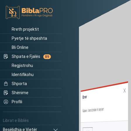
Rreth projektit
Pyetje të shpeshta
Bli Online
Shpata e Fjalës
89
Regjistrohu
Identifikohu
Shporta
Shënime
Error
Profili
Gabim i brendshëm në sesion.
Librat e Biblës
Besëlidhja e Vjetër