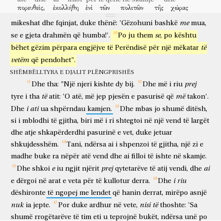
πορευθεὶς,
ἐκολλήθη
ἑνὶ
τῶν
πολιτῶν
τῆς
χώρας
e
me
kujdes
derisa
ta
gjejë?!
Dhe
kur
gjen,
thërret
bashkë
duke shkuar
u ngjit
njërit
të qytetarëve
të vendit
me
ἐκείνης,
mikeshat
καὶ
dhe
ἔπεμψεν
fqinjat,
αὐτὸν
duke
εἰς
thënë:
τοὺς
ἀγροὺς
'Gëzohuni
αὐτοῦ
bashkë
βόσκειν
mua,
atij
dhe
dërgoi
atë
në
arat
e tij
për të kullotur
se
se
e
gjeta
drahmën
që
humba!'.
Po
ju
them
,
po
kështu
χοίρους.
καὶ
ἐπεθύμει
χορτασθῆναι
ἐκ
τῶν
të
bëhet
gëzim
përpara
engjëjve
të
Perëndisë
për
një
mëkatar
derra
dhe
dëshironte
për t'u ngopur
prej
κερατίων
ὧν
ἤσθιον
οἱ
χοῖροι;
καὶ
οὐδεὶς
ἐδίδου
vetëm
që
pendohet".
lëvoreve të çiçibanozit
të cilat
hanin
derrat
dhe
asnjë
jepte
SHËMBËLLTYRA E DJALIT PLËNGPRISHËS
αὐτῷ.
εἰς
ἑαυτὸν
δὲ
ἐλθὼν
ἔφη,
πόσοι
atij
në
vetvete
por
duke ardhur
thoshte
sa shumë
prej
Dhe
tha:
"Një
njeri
kishte
dy
bij.
Dhe
më
i
riu
μίσθιοι
τοῦ
πατρός
μου
περισσεύονται
ἄρτων,
ἐγὼ
δὲ
λιμῷ
ὧδε
të
më
tyre
i
tha
atit:
'O
atë,
më
jep
pjesën
e
pasurisë
që
takon'.
rrogëtarë
të atit
tim
teprojnë
bukë
unë
por
urie
këtu
ἀπόλλυμαι?
ἀναστὰς,
πορεύσομαι
πρὸς
τὸν
πατέρα
μου,
i
ati
Dhe
ua
shpërndau
kamjen.
Dhe
mbas
jo
shumë
ditësh,
humbas
duke u ngritur
do të shkoj
tek
ati
im
si
i
mblodhi
të
gjitha,
biri
më
i
ri
shtegtoi
në
një
vend
të
largët
καὶ
ἐρῶ
αὐτῷ,
Πάτερ,
ἥμαρτον
εἰς
τὸν
οὐρανὸν
καὶ
dhe
atje
shkapërderdhi
pasurinë
e
vet,
duke
jetuar
dhe
do të them
atij
o atë
mëkatova
ndaj
qiellit
dhe
ἐνώπιόν
σου;
οὐκέτι
εἰμὶ
ἄξιος
κληθῆναι
υἱός
σου.
shkujdesshëm.
Tani,
ndërsa
ai
i
shpenzoi
të
gjitha,
një
zi
e
përpara
teje
nuk më
jam
i denjë
për t'u quajtur
bir
yti
madhe
buke
ra
nëpër
atë
vend
dhe
ai
filloi
të
ishte
në
skamje.
ποίησόν
με
ὡς
ἕνα
τῶν
μισθίων
σου.
καὶ
bëj
mua
si
një
të rrogëtarëve
të tu
dhe
e
prej
ai
Dhe
shkoi
iu
ngjit
njërit
qytetarëve
të
atij
vendi,
dhe
ἀναστὰς,
ἦλθεν
πρὸς
τὸν
πατέρα
ἑαυτοῦ.
ἔτι
δὲ
αὐτοῦ
i
riu
e
dërgoi
në
arat
e
veta
për
të
kullotur
derra.
Dhe
duke u ngritur
shkoi
tek
ati
i vet
ende
por
ai
μακρὰν
ἀπέχοντος,
εἶδεν
αὐτὸν
ὁ
πατὴρ
αὐτοῦ,
καὶ
dëshironte
të
ngopej
me
lendet
që
hanin
derrat,
mirëpo
asnjë
larg
ndërsa është larg
pa
atë
ati
i tij
dhe
nuk
nisi
të
ia
jepte.
Por
duke
ardhur
në
vete,
thoshte:
'Sa
ἐσπλαγχνίσθη,
καὶ
δραμὼν,
ἐπέπεσεν
ἐπὶ
τὸν
τράχηλον
shumë
rrogëtarëve
të
tim
eti
u
teprojnë
bukët,
ndërsa
unë
po
pati dhembshuri
dhe
duke vrapuar
ra sipër
mbi
qafën