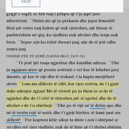
për
por
Ati
juaj
e
di
që
keni
nevojë
këto.
Por
kërkoni
OKAY
οἶκον
αὐτοῦ.
καὶ
ὑμεῖς
γίνεσθε
ἕτοιμοι,
ὅτι
ᾗ
ὥρᾳ
mbretërinë
e
tij,
dhe
këto
do
t'ju
shtohen.
Mos
u
frikëso,
o
shtëpia
e tij
edhe
ju
bëhuni
të gatshëm
se
të cilën
orë
οὐ
δοκεῖτε,
ὁ
Υἱὸς
τοῦ
Ἀνθρώπου
ἔρχεται.
εἶπεν
δὲ
ὁ
grigjë
e
vogël,
se
Atit
tuaj
i
pëlqeu
që
t'ju
japë
juve
nuk
mendoni
Biri
i Njeriut
vjen
tha
dhe
mbretërinë.
Shitni
ato
që
ju
përkasin
dhe
jepni
lëmoshë!
Πέτρος,
Κύριε,
πρὸς
ἡμᾶς
τὴν
παραβολὴν
ταύτην
λέγεις,
ἢ
për
Bëni
veten
tuaj
kuleta
që
nuk
vjetrohen,
një
thesar
të
Pjetri
o Zot
për
ne
shëmbëlltyrën
këtë
thua
apo
καὶ
πρὸς
πάντας?
καὶ
εἶπεν
ὁ
Κύριος,
τίς
ἄρα
ἐστὶν
ὁ
pashtershëm
në
qiej,
ku
vjedhësi
nuk
afrohet
dhe
tenja
nuk
edhe
për
të gjithë
dhe
tha
Zoti
kush
vallë
është
atje
bren.
Sepse
ku
është
thesari
juaj,
atje
do
të
jetë
edhe
πιστὸς
οἰκονόμος
ὁ
φρόνιμος,
ὃν
καταστήσει
ὁ
besnik
administratori
i mençuri
të cilin
do të caktojë
zemra
juaj.
Κύριος
ἐπὶ
τῆς
θεραπείας
αὐτοῦ,
τοῦ
διδόναι
ἐν
καιρῷ
THIRRJE PËR TË QENË ZGJUAR (MAT. 24:37-51)
zotëria
mbi
shërbëtorët
e tij
për të dhënë
në
kohë
τὸ
σιτομέτριον?
μακάριος
ὁ
δοῦλος
ἐκεῖνος,
ὃν
Të
jenë
ijët
tuaja
ngjeshur
dhe
kandilat
ndezur.
Dhe
racionin e ushqimit
i lum
skllavi
ai
të cilin
ju
ngjajuni
atyre
që
presin
zotërinë
e
vet
kur
të
kthehet
prej
ἐλθὼν,
ὁ
κύριος
αὐτοῦ
εὑρήσει
ποιοῦντα
οὕτως.
dasmës,
që
kur
të
vijë
dhe
të
trokasë,
t'ia
hapin
menjëherë
kur vjen
zotëria
i tij
do të gjejë
duke bërë
kështu
ἀληθῶς
λέγω
ὑμῖν,
ὅτι
ἐπὶ
πᾶσιν
τοῖς
ὑπάρχουσιν
αὐτοῦ
derën
.
Lum
ata
skllevër
të
cilët,
kur
vjen
zotëria,
do
t'i
gjejë
vërtet
them
juve
se
mbi
të gjitha
ato
që përkasin
të tij
ai
duke
ndenjur
zgjuar!
Me
të
vërtetë
po
ju
them
se
do
të
καταστήσει
αὐτόν.
ἐὰν
δὲ
εἴπῃ
ὁ
δοῦλος
ἐκεῖνος
ἐν
τῇ
do të caktojë
atë
po
por
të thotë
skllavi
ai
në
për
të
ngrënë
ngjishet
dhe
do
t'i
vërë
të
shtrohen
,
dhe
do
të
καρδίᾳ
αὐτοῦ,
χρονίζει
ὁ
κύριός
μου
ἔρχεσθαι,
καὶ
e
afrohet
do
t'u
shërbejë.
Dhe
po
të
vijë
në
të
dytën
apo
dhe
zemrën
e tij
vonon
zotëria
im
për të ardhur
dhe
ἄρξηται
τύπτειν
τοὺς
παῖδας
καὶ
τὰς
παιδίσκας,
të
natës
në
të
tretën
rojë
,
dhe
t'i
gjejë
kështu,
të
lumë
janë
ata
të fillojë
për të qëlluar
shërbëtorët
dhe
shërbëtoret
skllevër
se
!
Por
kuptoni
këtë:
sikur
ta
dinte
i
zoti
i
shtëpisë
ἐσθίειν
τε
καὶ
πίνειν
καὶ
μεθύσκεσθαι,
për të ngrënë
dhe
dhe
për të pirë
dhe
për t'u dehur
në
cilën
orë
vjen
vjedhësi,
nuk
do
të
linte
që
t'i
thyhej
shtëpia.