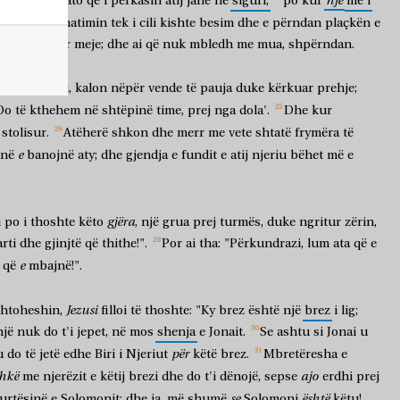
një
llatin
e
vet,
ato
që
i
përkasin
atij
janë
në
siguri;
po
kur
më
i
eq
gjithë
armatimin
tek
i
cili
kishte
besim
dhe
e
përndan
plaçkën
e
shtë
kundër
meje;
dhe
ai
që
nuk
mbledh
me
mua,
shpërndan.
12:43-45)
ë
nga
njeriu,
kalon
nëpër
vende
të
pauja
duke
kërkuar
prehje;
Do
të
kthehem
në
shtëpinë
time,
prej
nga
dola'.
Dhe
kur
stolisur.
Atëherë
shkon
dhe
merr
me
vete
shtatë
frymëra
të
e
jnë
banojnë
aty;
dhe
gjendja
e
fundit
e
atij
njeriu
bëhet
më
e
gjëra
i
po
i
thoshte
këto
,
një
grua
prej
turmës,
duke
ngritur
zërin,
rti
dhe
gjinjtë
që
thithe!".
Por
ai
tha:
"Përkundrazi,
lum
ata
që
e
e
që
mbajnë!".
Jezusi
htoheshin,
filloi
të
thoshte:
"Ky
brez
është
një
brez
i
lig;
një
nuk
do
t'i
jepet,
në
mos
shenja
e
Jonait.
Se
ashtu
si
Jonai
u
për
u
do
të
jetë
edhe
Biri
i
Njeriut
këtë
brez.
Mbretëresha
e
hkë
ajo
me
njerëzit
e
këtij
brezi
dhe
do
t'i
dënojë,
sepse
erdhi
prej
se
është
urtësinë
e
Solomonit;
dhe
ja,
më
shumë
Solomoni
këtu!