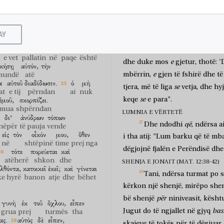
forti,
i
armatosur
mirë,
ruan
pa
ulit
dëboj
demonët
se
dhe
fortë
ai
vjen
e
mund,
i
h
κριταὶ
ἔσονται.
εἰ
δὲ
gjykatës
do të jenë
nëse
por
tij.
Ai
që
nuk
është
me
mua,
ë
ἐφ’
ὑμᾶς
ἡ
Βασιλεία
τοῦ
AY
KTHIMI I FRYMËS SË NDYRË (MAT. 
te
ju
Mbretëria
ἑαυτοῦ
αὐλήν,
ἐν
εἰρήνῃ
ἐστὶν
Kur
fryma
e
ndyrë
ka
dal
e vet
pallatin
në
paqe
është
e
dhe
duke
mos
gjetur,
thotë:
'
ικήσῃ
αὐτόν,
τὴν
e
mbërrin,
gjen
të
fshirë
dhe
të
 mundë
atë
α
αὐτοῦ
διαδίδωσιν.
ὁ
μὴ
se
tjera,
më
të
liga
vetja,
dhe
hy
at
e tij
përndan
ai
nuk
ἐμοῦ,
σκορπίζει.
se
keqe
e
para".
mua
shpërndan
LUMNIA E VËRTETË
δι’
ἀνύδρων
τόπων
që
Dhe
ndodhi
,
ndërsa
a
nëpër
të pauja
vende
εἰς
τὸν
οἶκόν
μου,
ὅθεν
i
tha
atij:
"Lum
barku
që
të
mba
në
shtëpinë
time
prej nga
dëgjojnë
fjalën
e
Perëndisë
dhe
τότε
πορεύεται
καὶ
atëherë
shkon
dhe
SHENJA E JONAIT (MAT. 12:38-42)
ελθόντα,
κατοικεῖ
ἐκεῖ;
καὶ
γίνεται
Tani,
ndërsa
turmat
po
s
e hyrë
banon
atje
dhe
bëhet
kërkon
një
shenjë,
mirëpo
she
për
bë
shenjë
niniveasit,
kësht
γυνὴ
ἐκ
τοῦ
ὄχλου,
εἶπεν
bas
Jugut
do
të
ngjallet
në
gjyq
grua
prej
turmës
tha
ας.
αὐτὸς
δὲ
εἶπεν,
skajeve
të
tokës
për
të
dëgjuar