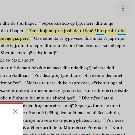
Unë
se
k
mund
të
ngrihem
për
të
t'i
dhënë.'
po
ju
them
edhe
shkak
se
është
miku
i
vet,
do
të
çohet,
gjithsesi,
për
shkak
të
gjithë
sa
ka
nevojë.
Dhe
unë
po
ju
them:
lypni
dhe
do
t'ju
jepet;
i
dhe
do
t'ju
hapet.
Sepse
kushdo
që
lyp,
merr;
dhe
ai
që
i
do
t'i
hapet.
Tani,
kujt
ati
prej
jush
do
t'i
lypë
biri
peshk
dhe
dhe
ai
pë
një
gjarpër?!
Ose
edhe
do
t'i
lypë
vezë,
do
t'i
japë
një
në
të
ligj,
dini
t'u
jepni
dhurata
të
mira
fëmijëve
tuaj,
sa
më
tepër
Shenjtë
atyre
që
ia
lypin
atij?".
2-30; MAR. 3:20-27)
që
ishte
që
buar
një
demon
memec;
dhe
ndodhi
,
ndërsa
doli
Ai
t
u
mrekulluan.
Por
disa
prej
tyre
thanë:
"
i
dëbon
demonët
e
demonëve".
Ndërsa
të
tjerë,
duke
sprovuar,
kërkonin
nga
ai
usi
vetë,
duke
ditur
mendimet
e
tyre,
u
tha:
"Çdo
mbretëri
që
është
tjetër
dhe
një
shtëpi
bie
mbi
një
shtëpi
.
Dhe
nëse
Satani,
ju
tvete,
si
do
të
qëndrojë
mbretëria
e
tij?
Sepse
thoni
se
unë
i
ebulit.
Dhe
nëse
unë
i
dëboj
demonët
me
anë
të
Beelzebulit,
ata
jnë?
Për
këtë
arsye
vetë
do
të
jenë
gjykatësit
tuaj.
Por
nëse
n
e
Perëndisë,
atëherë
arriti
te
ju
Mbretëria
e
Perëndisë.
Kur
i