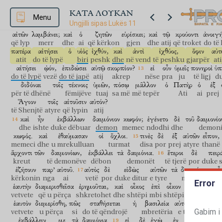
ἀναίδειαν
αὐτοῦ,
ἐγερθεὶς
δώσει
αὐτῷ
ὅσων
χρῄζει.
të paturpësisë
së tij
duke u çuar
do të japë
atij
gjithë sa
ka nevoj
ΚΑΤΑ ΛΟΥΚΑΝ
καὶ
δοθήσεται
Menu
ὑμῖν;
ζητεῖτε,
καὶ
εὑρήσετε;
κρούετε,
καὶ
ἀνοιγήσετ
Ungjilli sipas Lukës 11
dhe
do të jepet
juve
kërkoni
dhe
do të gjeni
trokitni
dhe
do të hap
αἰτῶν
λαμβάνει;
καὶ
ὁ
ζητῶν
εὑρίσκει;
καὶ
τῷ
κρούοντι
ἀνοιγή
që lyp
merr
dhe
ai
që kërkon
gjen
dhe
atij
që troket
do të
πατέρα
αἰτήσει
ὁ
υἱὸς
ἰχθύν,
καὶ
ἀντὶ
ἰχθύος,
ὄφιν
αὐτ
atit
do të lypë
biri
peshk
dhe
në vend
të peshku
gjarpër
ati
αἰτήσει
ᾠόν,
ἐπιδώσει
αὐτῷ
σκορπίον?
εἰ
οὖν
ὑμεῖς
πονηροὶ
ὑπ
do të lypë
vezë
do të japë
atij
akrep
nëse
pra
ju
të ligj
d
διδόναι
τοῖς
τέκνοις
ὑμῶν,
πόσῳ
μᾶλλον
ὁ
Πατὴρ
ὁ
ἐξ
për të dhënë
fëmijëve
tuaj
sa më
më tepër
Ati
ai
prej
Ἅγιον
τοῖς
αἰτοῦσιν
αὐτόν?
të Shenjtë
atyre
që lypin
atij
καὶ
ἦν
ἐκβάλλων
δαιμόνιον
κωφόν;
ἐγένετο
δὲ
τοῦ
δαιμονίο
dhe
ishte
duke dëbuar
demon
memec
ndodhi
dhe
demon
κωφός.
καὶ
ἐθαύμασαν
οἱ
ὄχλοι.
τινὲς
δὲ
ἐξ
αὐτῶν
εἶπον,
memeci
dhe
u mrekulluan
turmat
disa
por
prej
atyre
thanë
ἄρχοντι
τῶν
δαιμονίων,
ἐκβάλλει
τὰ
δαιμόνια.
ἕτεροι
δὲ
πειρ
kreut
të demonëve
dëbon
demonët
të tjerë
por
duke 
ἐζήτουν
παρ’
αὐτοῦ.
αὐτὸς
δὲ
εἰδὼς
αὐτῶν
τὰ
διανοήματα
εἶ
kërkonin
nga
ai
vetë
por
duke ditur
e tyre
mendimet
t
Error
ἑαυτὴν
διαμερισθεῖσα
ἐρημοῦται,
καὶ
οἶκος
ἐπὶ
οἶκον
πίπτει.
vetvete
që u përça
shkretohet
dhe
shtëpi
mbi
shtëpi
bie
n
ἑαυτὸν
διεμερίσθη,
πῶς
σταθήσεται
ἡ
βασιλεία
αὐτοῦ?
ὅτι
λέγετ
Gabim i
vetvete
u përça
si
do të qëndrojë
mbretëria
e tij
se
thon
ἐκβάλλειν
με
τὰ
δαιμόνια.
εἰ
δὲ
ἐγὼ
ἐν
Βεελζεβο