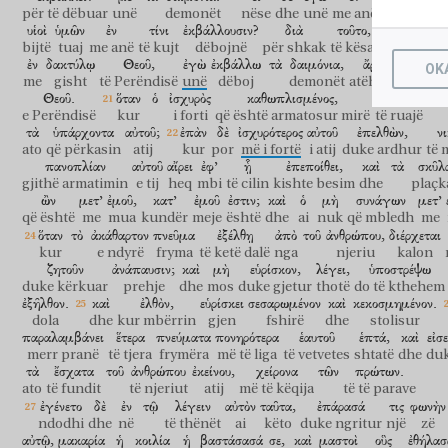
për të dëbuar
unë
demonët
nëse
dhe
unë
me anë
të Beelzeb
υἱοὶ
ὑμῶν
ἐν
τίνι
ἐκβάλλουσιν?
διὰ
τοῦτο,
αὐτοὶ
ὑμῶν
bijtë
tuaj
me anë
të kujt
dëbojnë
për shkak
të kësaj
vetë
tuaj
ἐν
δακτύλῳ
Θεοῦ,
ἐγὼ
ἐκβάλλω
τὰ
δαιμόνια,
ἄρα
ἔφθασεν
OK
me
gisht
të Perëndisë
unë
dëboj
demonët
atëherë
arriti
Θεοῦ.
ὅταν
ὁ
ἰσχυρὸς
καθωπλισμένος,
φυλάσσῃ
τὴν
e Perëndisë
kur
i forti
që është armatosur mirë
të ruajë
τὰ
ὑπάρχοντα
αὐτοῦ;
ἐπὰν
δὲ
ἰσχυρότερος
αὐτοῦ
ἐπελθὼν,
ν
ato
që përkasin
atij
kur
por
më i fortë
i atij
duke ardhur
të
πανοπλίαν
αὐτοῦ
αἴρει
ἐφ’
ᾗ
ἐπεποίθει,
καὶ
τὰ
σκῦλ
gjithë armatimin
e tij
heq
mbi
të cilin
kishte besim
dhe
plaçk
ὢν
μετ’
ἐμοῦ,
κατ’
ἐμοῦ
ἐστιν;
καὶ
ὁ
μὴ
συνάγων
μετ’
që është
me
mua
kundër
meje
është
dhe
ai
nuk
që mbledh
me
ὅταν
τὸ
ἀκάθαρτον
πνεῦμα
ἐξέλθῃ
ἀπὸ
τοῦ
ἀνθρώπου,
διέρχεται
kur
e ndyrë
fryma
të ketë dalë
nga
njeriu
kalon
ζητοῦν
ἀνάπαυσιν;
καὶ
μὴ
εὑρίσκον,
λέγει,
ὑποστρέψω
duke kërkuar
prehje
dhe
mos
duke gjetur
thotë
do të kthehem
ἐξῆλθον.
καὶ
ἐλθὸν,
εὑρίσκει
σεσαρωμένον
καὶ
κεκοσμημένον.
dola
dhe
kur mbërrin
gjen
fshirë
dhe
stolisur
παραλαμβάνει
ἕτερα
πνεύματα
πονηρότερα
ἑαυτοῦ
ἑπτά,
καὶ
εἰσ
merr pranë
të tjera
frymëra
më të liga
të vetvetes
shtatë
dhe
duk
τὰ
ἔσχατα
τοῦ
ἀνθρώπου
ἐκείνου,
χείρονα
τῶν
πρώτων.
ato
të fundit
të njeriut
atij
më të këqija
të të parave
ἐγένετο
δὲ
ἐν
τῷ
λέγειν
αὐτὸν
ταῦτα,
ἐπάρασά
τις
φωνὴν
ndodhi
dhe
në
të thënët
ai
këto
duke ngritur
një
zë
αὐτῷ,
μακαρία
ἡ
κοιλία
ἡ
βαστάσασά
σε,
καὶ
μαστοὶ
οὓς
ἐθήλασ