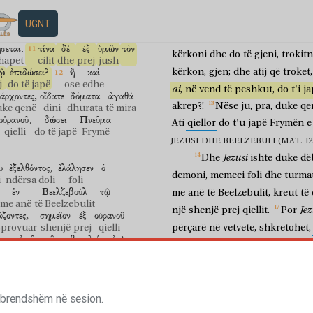
κἀγὼ
ὑμῖν
λέγω,
αἰτεῖτε,
e
mi
janë
me
mua
në
shtrat;
nu
ë
dhe unë
juve
them
lypni
nëse
nuk
ngrihet
t'ia
japë
për
UGNT
αι
ὑμῖν.
πᾶς
γὰρ
ὁ
et
juve
kushdo
sepse
ai
e
paturpësisë
së
atij
do
t'i
japë
σεται.
τίνα
δὲ
ἐξ
ὑμῶν
τὸν
kërkoni
dhe
do
të
gjeni,
trokitn
 hapet
cilit
dhe
prej
jush
ῷ
ἐπιδώσει?
ἢ
καὶ
kërkon,
gjen;
dhe
atij
që
troket,
j
do të japë
ose
edhe
ai
,
në
vend
të
peshkut,
do
t'i
ja
άρχοντες,
οἴδατε
δόματα
ἀγαθὰ
akrep?!
Nëse
ju,
pra,
duke
qe
uke qenë
dini
dhurata
të mira
οὐρανοῦ,
δώσει
Πνεῦμα
Ati
qiellor
do
t'u
japë
Frymën
e
qielli
do të japë
Frymë
JEZUSI DHE BEELZEBULI (MAT. 12:2
Jezusi
Dhe
ishte
duke
dë
υ
ἐξελθόντος,
ἐλάλησεν
ὁ
demoni,
memeci
foli
dhe
turma
i
ndërsa doli
foli
ἐν
Βεελζεβοὺλ
τῷ
me
anë
të
Beelzebulit,
kreut
të
me anë
të Beelzebulit
Jez
një
shenjë
prej
qiellit.
Por
άζοντες,
σημεῖον
ἐξ
οὐρανοῦ
sprovuar
shenjë
prej
qielli
përçarë
në
vetvete,
shkretohet,
πεν
αὐτοῖς,
πᾶσα
βασιλεία
ἐφ’
gjithashtu,
është
përçarë
në
ve
ha
atyre
çdo
mbretëri
mbi
εἰ
δὲ
καὶ
ὁ
Σατανᾶς
ἐφ’
dëboj
demonët
me
anë
të
Beelz
ëse
dhe
edhe
Satani
mbi
i
bijtë
tuaj
me
anë
të
kujt
dëbo
ε,
ἐν
Βεελζεβοὺλ
 brendshëm në sesion.
unë
i
dëboj
demonët
me
gishti
i
me anë
të Beelzebulit
ὺλ
ἐκβάλλω
τὰ
δαιμόνια,
οἱ