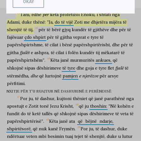
OKAY
ὑμεῖς
δέ,
ἀγαπητοί,
μνήσθητε
τῶν
ῥημάτων
τῶν
ruajtur
përjetë
skëterra
e
errësirës.
ju
por
o të dashur
kujtoni
thëniet
ato
për
προειρημένων
Tani,
edhe
ὑπὸ
këta
τῶν
profetizoi
ἀποστόλων
Enoku,
τοῦ
Κυρίου
i
shtati
ἡμῶν,
nga
Ἰησοῦ
që janë parathënë
nga
apostujt
e Zotit
tonë
Jezu
Adami,
duke
thënë:
"Ja,
do
të
vijë
Zoti
me
dhjetëra
mijëra
të
Χριστοῦ,
ὅτι
ἔλεγον
ὑμῖν,
ἐπ’
ἐσχάτου
χρόνου
ἔσονται
shenjtë
të
tij,
për
të
bërë
gjyq
kundër
të
gjithëve
dhe
për
të
Krisht
që
thoshin
juve
në
të fundit
kohë
do të jenë
ἐμπαῖκται
κατὰ
τὰς
ἑαυτῶν
ἐπιθυμίας
πορευόμενοι
τῶν
fajësuar
çdo
shpirt
për
të
gjitha
veprat
e
tyre
të
tallës
sipas
të veta
dëshirimeve
që shkojnë
papërshpirtshme,
të
cilat
i
bënë
papërshpirtërisht,
dhe
për
të
ἀσεβειῶν.
οὗτοί
εἰσιν
οἱ
ἀποδιορίζοντες,
ψυχικοί,
fjalët
gjitha
e
ashpra,
të
cilat
i
folën
kundër
tij
mëkatarë
të
të papërshpirtërive
këta
janë
ata
që ndajnë
shpirtësorë
Πνεῦμα
μὴ
ἔχοντες.
ὑμεῖς
δέ,
ἀγαπητοί,
papërshpirtshëm".
Këta
janë
murmuritës
ankues,
që
Frymën
nuk
që kanë
ju
por
o të dashur
fjalë
shkojnë
ἐποικοδομοῦντες
sipas
dëshirimeve
ἑαυτοὺς
të
τῇ
tyre
dhe
ἁγιωτάτῃ
goja
e
tyre
ὑμῶν
flet
πίστει,
të
duke mbindërtuar
veten tuaj
tejet të shenjtë
tuaj
besimit
dhe
e
njerëzve
stërmëdha,
që
lurtojnë
pamjen
për
arsye
ἐν
Πνεύματι
Ἁγίῳ
προσευχόμενοι.
ἑαυτοὺς
ἐν
ἀγάπῃ
përfitimi.
në
Frymën
e Shenjtë
duke u lutur
veten tuaj
në
dashuri
Θεοῦ
τηρήσατε,
προσδεχόμενοι
τὸ
ἔλεος
τοῦ
Κυρίου
NXITJE PËR T'U RUAJTUR NË DASHURINË E PERËNDISË
të Perëndisë
mbani
duke pritur
mëshirën
e Zotit
Por
ju,
të
dashur,
kujtoni
thëniet
që
janë
parathënë
nga
ἡμῶν,
Ἰησοῦ
Χριστοῦ,
εἰς
ζωὴν
αἰώνιον.
καὶ
οὓς
μὲν
apostujt
e
Zotit
tonë
Jezu
Krisht,
që
ju
thoshin:
"Në
kohën
e
tonë
Jezu
Krisht
për
jetë
të përjetshme
dhe
disa
ἐλεᾶτε
διακρινομένους,
οὓς
δὲ
σῴζετε
ἐκ
πυρὸς
fundit
do
të
ketë
tallës
që
shkojnë
sipas
dëshirimeve
të
veta
të
mëshironi
që ndërdyshen
të tjerë
por
shpëtoni
prej
zjarri
papërshpirtërisë".
Këta
janë
ata
që
bëjnë
ndarje,
ἁρπάζοντες,
οὓς
δὲ
ἐλεᾶτε
ἐν
φόβῳ,
μισοῦντες
duke rrëmbyer
të tjerë
por
mëshironi
me
frikë
duke urryer
shpirtësorë,
që
nuk
kanë
Frymën.
Por
ju,
të
dashur,
duke
καὶ
τὸν
ἀπὸ
τῆς
σαρκὸς
ἐσπιλωμένον
χιτῶνα.
ndërtuar
veten
mbi
besimin
tuaj
tejet
të
shenjtë,
duke
u
lutur
edhe
nga
mishi
që është njollosur
tunikën