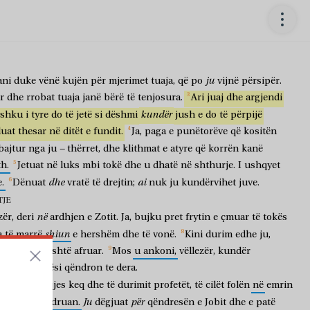
ju
ani
duke
vënë
kujën
për
mjerimet
tuaja,
që
po
vijnë
përsipër.
r
dhe
rrobat
tuaja
janë
bërë
të
tenjosura.
Ari
juaj
dhe
argjendi
kundër
yshku
i
tyre
do
të
jetë
si
dëshmi
jush
e
do
të
përpijë
uat
thesar
në
ditët
e
fundit.
Ja,
paga
e
punëtorëve
që
kositën
–
ajtur
nga
ju
thërret,
dhe
klithmat
e
atyre
që
korrën
kanë
h.
Jetuat
në
luks
mbi
tokë
dhe
u
dhatë
në
shthurje.
I
ushqyet
dhe
ai
e.
Dënuat
vratë
të
drejtin;
nuk
ju
kundërvihet
juve.
TJE
në
zër,
deri
ardhjen
e
Zotit.
Ja,
bujku
pret
frytin
e
çmuar
të
tokës
shiun
a
të
marrë
e
hershëm
dhe
të
vonë.
Kini
durim
edhe
ju,
hja
e
Zotit
është
afruar.
Mos
u
ankoni,
vëllezër,
kundër
i.
Ja,
gjykatësi
qëndron
te
dera.
mbull
të
heqjes
keq
dhe
të
durimit
profetët,
të
cilët
folën
në
emrin
Ju
për
ë
ata
që
qëndruan.
dëgjuat
qëndresën
e
Jobit
dhe
e
patë