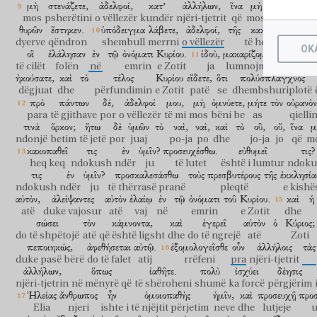
μὴ
στενάζετε,
ἀδελφοί,
κατ’
ἀλλήλων,
ἵνα
μὴ
κριθῆτε.
mos
psherëtini
o vëllezër
kundër
njëri-tjetrit
që
mos
të gjykohe
θυρῶν
ἕστηκεν.
ὑπόδειγμα
λάβετε,
ἀδελφοί,
τῆς
κακοπαθίας
κα
dyerve
qëndron
shembull
merrni
o vëllezër
të heqjes keq
dh
OK
οἳ
ἐλάλησαν
ἐν
τῷ
ὀνόματι
Κυρίου.
ἰδοὺ,
μακαρίζομεν
τοὺς
ὑπομ
të cilët
folën
në
emrin
e Zotit
ja
lumnojmë
ata
që q
ἠκούσατε,
καὶ
τὸ
τέλος
Κυρίου
εἴδετε,
ὅτι
πολύσπλαγχνός
dëgjuat
dhe
përfundimin
e Zotit
patë
se
dhembshuriplotë
πρὸ
πάντων
δέ,
ἀδελφοί
μου,
μὴ
ὀμνύετε,
μήτε
τὸν
οὐρανὸν
para
të gjithave
por
o vëllezër
të mi
mos
bëni be
as
qielli
τινὰ
ὅρκον;
ἤτω
δὲ
ὑμῶν
τὸ
ναὶ,
ναὶ,
καὶ
τὸ
οὒ,
οὔ,
ἵνα
μ
ndonjë
betim
të jetë
por
juaj
po-ja
po
dhe
jo-ja
jo
që
m
κακοπαθεῖ
τις
ἐν
ὑμῖν?
προσευχέσθω.
εὐθυμεῖ
τις?
heq keq
ndokush
ndër
ju
të lutet
është i lumtur
ndoku
τις
ἐν
ὑμῖν?
προσκαλεσάσθω
τοὺς
πρεσβυτέρους
τῆς
ἐκκλησία
ndokush
ndër
ju
të thërrasë pranë
pleqtë
e kishë
αὐτὸν,
ἀλείψαντες
αὐτὸν
ἐλαίῳ
ἐν
τῷ
ὀνόματι
τοῦ
Κυρίου.
καὶ
ἡ
atë
duke vajosur
atë
vaj
në
emrin
e Zotit
dhe
σώσει
τὸν
κάμνοντα,
καὶ
ἐγερεῖ
αὐτὸν
ὁ
Κύριος;
do të shpëtojë
atë
që është ligsht
dhe
do të ngrejë
atë
Zoti
πεποιηκώς,
ἀφεθήσεται
αὐτῷ.
ἐξομολογεῖσθε
οὖν
ἀλλήλοις
τὰς
duke pasë bërë
do të falet
atij
rrëfeni
pra
njëri-tjetrit
ἀλλήλων,
ὅπως
ἰαθῆτε.
πολὺ
ἰσχύει
δέησις
njëri-tjetrin
në mënyrë që
të shëroheni
shumë
ka forcë
përgjërim
Ἠλείας
ἄνθρωπος
ἦν
ὁμοιοπαθὴς
ἡμῖν,
καὶ
προσευχῇ
προ
Elia
njeri
ishte
i të njëjtit përjetim
neve
dhe
lutjeje
u