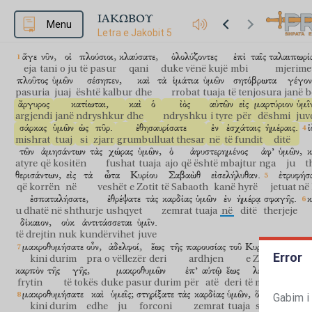
ΙΑΚΩΒΟΥ
Menu
Letra e Jakobit 5
ἄγε
νῦν,
οἱ
πλούσιοι,
κλαύσατε,
ὀλολύζοντες
ἐπὶ
ταῖς
ταλαιπωρί
eja
tani
o ju
të pasur
qani
duke vënë kujë
mbi
mjerime
πλοῦτος
ὑμῶν
σέσηπεν,
καὶ
τὰ
ἱμάτια
ὑμῶν
σητόβρωτα
γέγον
pasuria
juaj
është kalbur
dhe
rrobat
tuaja
të tenjosura
janë b
ἄργυρος
κατίωται,
καὶ
ὁ
ἰὸς
αὐτῶν
εἰς
μαρτύριον
ὑμῖ
argjendi
janë ndryshkur
dhe
ndryshku
i tyre
për
dëshmi
juv
σάρκας
ὑμῶν
ὡς
πῦρ.
ἐθησαυρίσατε
ἐν
ἐσχάταις
ἡμέραις.
ἰ
mishrat
tuaj
si
zjarr
grumbulluat thesar
në
të fundit
ditë
τῶν
ἀμησάντων
τὰς
χώρας
ὑμῶν,
ὁ
ἀφυστερημένος
ἀφ’
ὑμῶν,
κ
atyre
që kositën
fushat
tuaja
ajo
që është mbajtur
nga
ju
t
θερισάντων,
εἰς
τὰ
ὦτα
Κυρίου
Σαβαὼθ
εἰσελήλυθαν.
ἐτρυφήσ
që korrën
në
veshët
e Zotit
të Sabaoth
kanë hyrë
jetuat në
ἐσπαταλήσατε,
ἐθρέψατε
τὰς
καρδίας
ὑμῶν
ἐν
ἡμέρᾳ
σφαγῆς.
κ
u dhatë në shthurje
ushqyet
zemrat
tuaja
në
ditë
therjeje
δίκαιον,
οὐκ
ἀντιτάσσεται
ὑμῖν.
të drejtin
nuk
kundërvihet
juve
μακροθυμήσατε
οὖν,
ἀδελφοί,
ἕως
τῆς
παρουσίας
τοῦ
Κυρίου.
ἰδοὺ,
ὁ
Error
kini durim
pra
o vëllezër
deri
ardhjen
e Zotit
ja
καρπὸν
τῆς
γῆς,
μακροθυμῶν
ἐπ’
αὐτῷ
ἕως
λάβῃ
πρόϊ
frytin
të tokës
duke pasur durim
për
atë
deri
të marrë
të he
μακροθυμήσατε
καὶ
ὑμεῖς;
στηρίξατε
τὰς
καρδίας
ὑμῶν,
ὅτι
ἡ
παρου
Gabim i
kini durim
edhe
ju
forconi
zemrat
tuaja
se
ardh