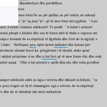
ti
është
plot
dhembshuri
dhe
përdëllyes.
N DHE RRËFIMIN
për
për
lezërit
e
mi,
mos
bëni
be
as
qiellin,
as
tokën,
as
ndonjë
juaj
A
juaj
"po"
dhe
"jo"-ja
"jo",
që
të
mos
bini
nën
gjykim.
po
A
A
utet!
është
i
lumtur
ndokush?
Të
psalë!
është
i
sëmurë
ata
pranë
pleqtë
e
kishës
dhe
të
luten
mbi
të
duke
e
vajosur
atë
lutja
e
besimit
do
ta
shpëtojë
të
ligshtin
dhe
Zoti
do
ta
ngrejë;
e
t'i
falet.
Rrëfejani,
pra,
njëri-tjetrit
mëkatet
dhe
lutuni
për
hëroheni;
shumë
forcë
ka
përgjërimi
i
të
drejtit,
duke
qenë
si
ë
njëjtat
përjetime
ne
dhe
u
lut
fort
që
të
mos
binte
shi,
dhe
nuk
ashtë
muaj.
Dhe
u
lut
përsëri
e
qielli
dha
shi,
dhe
toka
prodhoi
T
anget
ndokush
ndër
ju
nga
e
vërteta
dhe
dikush
ta
kthejë,
ta
nga
e
vërteta
r
prej
rrugës
së
tij
të
shmangies
,
do
ta
shpëtojë
es
dhe
do
të
mbulojë
një
morí
mëkatesh.