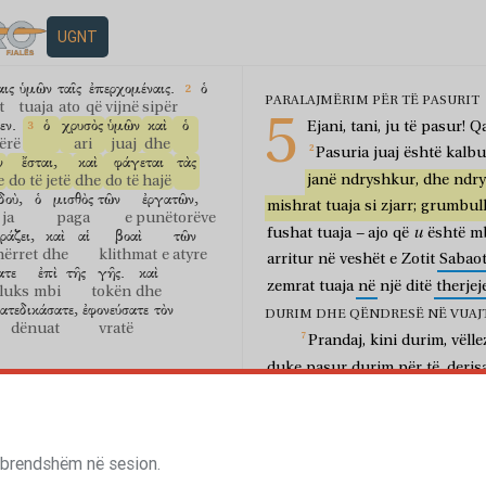
UGNT
αις
ὑμῶν
ταῖς
ἐπερχομέναις.
ὁ
PARALAJMËRIM PËR TË PASURIT
t
tuaja
ato
që vijnë sipër
5
εν.
ὁ
χρυσὸς
ὑμῶν
καὶ
ὁ
Ejani,
tani,
ju
të
pasur!
Q
ërë
ari
juaj
dhe
Pasuria
juaj
është
kalbu
ν
ἔσται,
καὶ
φάγεται
τὰς
janë
ndryshkur,
dhe
ndr
e
do të jetë
dhe
do të hajë
δοὺ,
ὁ
μισθὸς
τῶν
ἐργατῶν,
mishrat
tuaja
si
zjarr;
grumbull
ja
paga
e punëtorëve
–
u
ράζει,
καὶ
αἱ
βοαὶ
τῶν
fushat
tuaja
ajo
që
është
mb
hërret
dhe
klithmat
e atyre
arritur
në
veshët
e
Zotit
Sabaot
ατε
ἐπὶ
τῆς
γῆς.
καὶ
zemrat
tuaja
në
një
ditë
therjej
 luks
mbi
tokën
dhe
ατεδικάσατε,
ἐφονεύσατε
τὸν
DURIM DHE QËNDRESË NË VUAJ
dënuat
vratë
Prandaj,
kini
durim,
vëlle
duke
pasur
durim
për
të,
deris
γεωργὸς
ἐκδέχεται
τὸν
τίμιον
forconi
zemrat
tuaja,
sepse
ard
bujku
pret
e çmuar
μον
καὶ
ὄψιμον.
njëri-tjetrit,
që
të
mos
gjykohen
rshëm
dhe
të vonë
si
O
vëllezër,
merrni
she
σία
τοῦ
Κυρίου
ἤγγικεν.
 brendshëm në sesion.
ne
e
Zotit.
Ja,
i
quajmë
të
lum
ja
e Zotit
është afruar