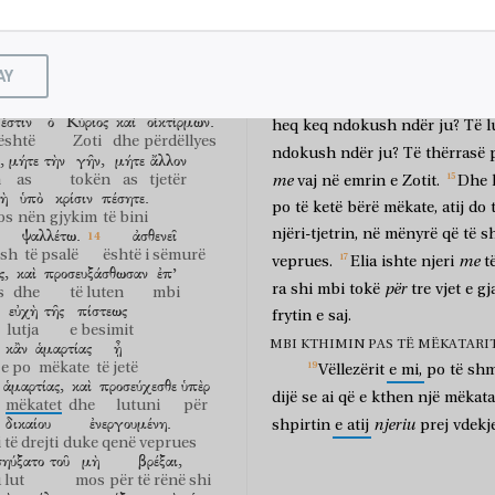
ἰδοὺ,
ὁ
κριτὴς
πρὸ
τῶν
që
solli
përfundimin
Zoti;
se
Zo
ni
ja
gjykatësi
para
ὶ
τῆς
μακροθυμίας,
τοὺς
προφήτας,
UDHËZIME PËR BETIMIN, LUTJE
e
të durimit
profetët
Por,
para
së
gjithash,
vël
AY
είναντας.
τὴν
ὑπομονὴν
Ἰὼβ
tjetër
betim;
por
të
jetë
"po"-ja
ëndruan
qëndresën
e Jobit
ἐστιν
ὁ
Κύριος
καὶ
οἰκτίρμων.
heq
keq
ndokush
ndër
ju?
Të
l
është
Zoti
dhe
përdëllyes
ndokush
ndër
ju?
Të
thërrasë
,
μήτε
τὴν
γῆν,
μήτε
ἄλλον
n
as
tokën
as
tjetër
me
vaj
në
emrin
e
Zotit.
Dhe
ὴ
ὑπὸ
κρίσιν
πέσητε.
po
të
ketë
bërë
mëkate,
atij
do
os
nën
gjykim
të bini
ψαλλέτω.
ἀσθενεῖ
njëri-tjetrin,
në
mënyrë
që
të
s
sh
të psalë
është i sëmurë
me
veprues.
Elia
ishte
njeri
t
ς,
καὶ
προσευξάσθωσαν
ἐπ’
për
ra
shi
mbi
tokë
tre
vjet
e
gj
s
dhe
të luten
mbi
εὐχὴ
τῆς
πίστεως
frytin
e
saj.
lutja
e besimit
κἂν
ἁμαρτίας
ᾖ
MBI KTHIMIN PAS TË MËKATARI
e po
mëkate
të jetë
Vëllezërit
e
mi,
po
të
shm
ἁμαρτίας,
καὶ
προσεύχεσθε
ὑπὲρ
dijë
se
ai
që
e
kthen
një
mëkata
mëkatet
dhe
lutuni
për
δικαίου
ἐνεργουμένη.
njeriu
shpirtin
e
atij
prej
vdekj
i të drejti
duke qenë veprues
σηύξατο
τοῦ
μὴ
βρέξαι,
 lut
mos
për të rënë shi