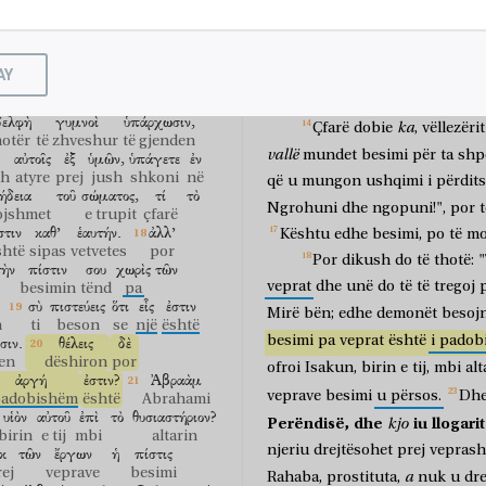
μέλλοντες
κρίνεσθαι.
bën
kurorëshkelje,
por
vret,
je
duke qenë gati
për t'u gjykuar
υχᾶται
ἔλεος
κρίσεως.
të
gjykohen
nëpërmjet
një
ligji
ënjen
mëshirë
gjykim
AY
mëshirë.
Mëshira
ngadhënjen
ειν
ἔργα,
δὲ
μὴ
ἔχῃ?
BESIMI DHE VEPRAT
ë pasur
vepra
por
mos
të ketë
δελφὴ
γυμνοὶ
ὑπάρχωσιν,
ka
Çfarë
dobie
,
vëllezërit
otër
të zhveshur
të gjenden
vallë
mundet
besimi
për
ta
shp
αὐτοῖς
ἐξ
ὑμῶν,
ὑπάγετε
ἐν
sh
atyre
prej
jush
shkoni
në
që
u
mungon
ushqimi
i
përdit
ήδεια
τοῦ
σώματος,
τί
τὸ
Ngrohuni
dhe
ngopuni!",
por
t
ojshmet
e trupit
çfarë
στιν
καθ’
ἑαυτήν.
ἀλλ’
Kështu
edhe
besimi,
po
të
mo
shtë
sipas
vetvetes
por
Por
dikush
do
të
thotë:
"
τὴν
πίστιν
σου
χωρὶς
τῶν
veprat
dhe
unë
do
të
të
tregoj
besimin
tënd
pa
σὺ
πιστεύεις
ὅτι
εἷς
ἐστιν
Mirë
bën;
edhe
demonët
besoj
n
ti
beson
se
një
është
σιν.
θέλεις
δὲ
besimi
pa
veprat
është
i
padob
en
dëshiron
por
ofroi
Isakun,
birin
e
tij,
mbi
alt
ἀργή
ἐστιν?
Ἀβραὰμ
veprave
besimi
u
përsos.
Dh
padobishëm
është
Abrahami
υἱὸν
αὐτοῦ
ἐπὶ
τὸ
θυσιαστήριον?
Perëndisë,
dhe
iu
llogarit
kjo
birin
e tij
mbi
altarin
njeriu
drejtësohet
prej
veprash
κ
τῶν
ἔργων
ἡ
πίστις
ej
veprave
besimi
a
Rahaba,
prostituta,
nuk
u
dre