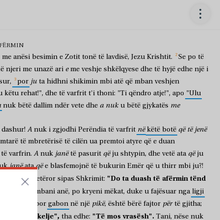
AFËRMIN
me
anësi
besimin
e
Zotit
tonë
të
lavdisë,
Jezu
Krishtit.
Se
po
të
e
jë
njeri
me
unazë
ari
me
veshje
shkëlqyese
dhe
të
hyjë
edhe
një
i
ju
sur,
por
ta
hidhni
shikimin
mbi
atë
që
mban
veshjen
u
këtu
rehat!",
dhe
të
varfrit
t'i
thoni:
"Ti
qëndro
atje!",
apo
"Ulu
a
a
nuk
me
nuk
bëtë
dallim
ndër
vete
dhe
u
bëtë
gjykatës
A
në
që
të
jenë
dashur!
nuk
i
zgjodhi
Perëndia
të
varfrit
këtë
botë
imtarë
të
mbretërisë
të
cilën
ua
premtoi
atyre
që
e
duan
A
janë
që
që
të
varfrin.
nuk
të
pasurit
ju
shtypin,
dhe
vetë
ata
ju
janë
që
uk
ata
e
blasfemojnë
të
bukurin
Emër
që
u
thirr
mbi
ju?!
"Do
ta
duash
të
afërmin
tënd
i
ligjin
mbretëror
sipas
Shkrimit:
Por
nëse
mbani
anë,
po
kryeni
mëkat,
duke
u
fajësuar
nga
ligji
pikë
për
tërë
Ligjin,
por
gabon
në
një
,
është
bërë
fajtor
të
gjitha;
sh
kurorëshkelje",
"Të
mos
vrasësh".
tha
edhe:
Tani,
nëse
nuk