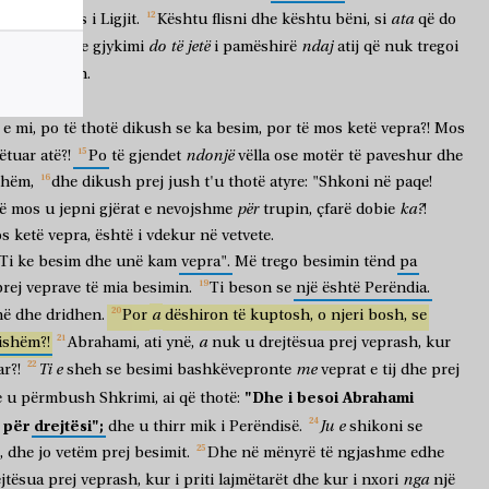
ata
bërë
shkelës
i
Ligjit.
Kështu
flisni
dhe
kështu
bëni,
si
që
do
do
të
jetë
ndaj
lirie,
sepse
gjykimi
i
pamëshirë
atij
që
nuk
tregoi
mbi
gjykimin.
e
mi,
po
të
thotë
dikush
se
ka
besim,
por
të
mos
ketë
vepra?!
Mos
ndonjë
ëtuar
atë?!
Po
të
gjendet
vëlla
ose
motër
të
paveshur
dhe
shëm,
dhe
dikush
prej
jush
t'u
thotë
atyre:
"Shkoni
në
paqe!
për
ka?
ë
mos
u
jepni
gjërat
e
nevojshme
trupin,
çfarë
dobie
!
s
ketë
vepra,
është
i
vdekur
në
vetvete.
Ti
ke
besim
dhe
unë
kam
vepra".
Më
trego
besimin
tënd
pa
prej
veprave
të
mia
besimin.
Ti
beson
se
një
është
Perëndia.
a
në
dhe
dridhen.
Por
dëshiron
të
kuptosh,
o
njeri
bosh,
se
a
ishëm?!
Abrahami,
ati
ynë,
nuk
u
drejtësua
prej
veprash,
kur
Ti
e
me
ar?!
sheh
se
besimi
bashkëvepronte
veprat
e
tij
dhe
prej
"Dhe
i
besoi
Abrahami
e
u
përmbush
Shkrimi,
ai
që
thotë:
për
drejtësi";
Ju
e
dhe
u
thirr
mik
i
Perëndisë.
shikoni
se
,
dhe
jo
vetëm
prej
besimit.
Dhe
në
mënyrë
të
ngjashme
edhe
nga
jtësua
prej
veprash,
kur
i
priti
lajmëtarët
dhe
kur
i
nxori
një