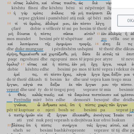
οὕτως
λαλεῖτε,
καὶ
οὕτως
ποιεῖτε,
ὡς
διὰ
νόμου
ἐλευθερίας
kështu
flisni
dhe
kështu
bëni
si
nëpërmjet
ligji
lirie
ἡ
γὰρ
κρίσις
ἀνέλεος
τῷ
μὴ
ποιήσαντι
ἔλεος.
κατακα
sepse
gjykimi
i pamëshirë
atij
nuk
që bëri
mëshirë
ngadh
OK
τί
τὸ
ὄφελος,
ἀδελφοί
μου,
ἐὰν
πίστιν
λέγῃ
τις,
ἔχ
çfarë
dobie
o vëllezër
të mi
po
besim
të thotë
dikush
për t
μὴ
δύναται
ἡ
πίστις
σῶσαι
αὐτόν?
ἐὰν
ἀδελφὸς
ἢ
ἀ
mos
mundet
besimi
për të shpëtuar
atë
po
vëlla
ose
m
καὶ
λειπόμενοι
τῆς
ἐφημέρου
τροφῆς,
εἴπῃ
δέ
τις
dhe
duke munguar
i përditshëm
ushqimi
të thotë
dhe
diku
εἰρήνῃ,
θερμαίνεσθε
καὶ
χορτάζεσθε,
μὴ
δῶτε
δὲ
αὐτοῖς
τὰ
ἐπιτ
paqe
ngrohuni
dhe
ngopuni
mos
të jepni
por
atyre
të nev
ὄφελος?
οὕτως
καὶ
ἡ
πίστις,
ἐὰν
μὴ
ἔχῃ
ἔργα,
νεκρά
ἐ
dobie
kështu
edhe
besimi
po
mos
të ketë
vepra
i vdekur
ë
ἐρεῖ
τις,
σὺ
πίστιν
ἔχεις,
κἀγὼ
ἔργα
ἔχω;
δεῖξόν
μοι
do të thotë
dikush
ti
besim
ke
dhe unë
vepra
kam
trego
mua
ἔργων,
κἀγώ
σοι
δείξω
ἐκ
τῶν
ἔργων
μου
τὴν
πίστιν.
veprat
dhe unë
ty
do të tregoj
prej
veprave
të mia
besimi
ὁ
Θεός.
καλῶς
ποιεῖς;
καὶ
τὰ
δαιμόνια
πιστεύουσιν
καὶ
φρίσσου
Perëndia
mirë
bën
edhe
demonët
besojnë
dhe
dridh
γνῶναι,
ὦ
ἄνθρωπε
κενέ,
ὅτι
ἡ
πίστις
χωρὶς
τῶν
ἔργων
për të kuptuar
o
njeri
bosh
se
besimi
pa
veprat
i 
ὁ
πατὴρ
ἡμῶν
οὐκ
ἐξ
ἔργων
ἐδικαιώθη,
ἀνενέγκας
Ἰσαὰκ
τὸν
ati
ynë
nuk
prej
veprash
u drejtësua
kur ofroi
Isakun
βλέπεις
ὅτι
ἡ
πίστις
συνήργει
τοῖς
ἔργοις
αὐτοῦ,
καὶ
ἐ
sheh
se
besimi
bashkëvepronte
veprave
të tij
dhe
pr