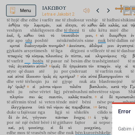
δόξης.
ἐὰν
γὰρ
εἰσέλθῃ
εἰς
συναγωγὴν
ὑμῶν,
ἀνὴρ
χρυσοδακτύλι
ΙΑΚΩΒΟΥ
të lavdisë
po
sepse
të hyjë
në
sinagogë
tuaj
njeri
unazartë
Menu
Letra e Jakobit 2
εἰσέλθῃ
δὲ
καὶ
πτωχὸς,
ἐν
ῥυπαρᾷ
ἐσθῆτι,
ἐπιβλέψητε
të hyjë
dhe
edhe
i varfër
me
të zhulosur
veshje
të hidhni shikim
ἐσθῆτα
τὴν
λαμπρὰν,
καὶ
εἴπητε,
σὺ
κάθου
ὧδε
καλῶς,
καὶ
τῷ
veshjen
shkëlqyesen
dhe
të thoni
ti
ulu
këtu
mirë
dhe
ἐκεῖ,
ἢ,
κάθου
ὑπὸ
τὸ
ὑποπόδιόν
μου,
οὐ
διεκρίθητε
ἐν
atje
apo
ulu
poshtë
nënkëmbëzës
sime
nuk
bëtë dallim
në
κριταὶ
διαλογισμῶν
πονηρῶν?
ἀκούσατε,
ἀδελφοί
μου
ἀγαπητοί:
gjykatës
arsyetimesh
të liga
dëgjoni
o vëllezër
të mi
të dashur
πτωχοὺς
τῷ
κόσμῳ,
πλουσίους
ἐν
πίστει,
καὶ
κληρονόμους
τῆς
β
të varfrit
botës
të pasur
në
besim
dhe
trashëgimtarë
të 
τοῖς
ἀγαπῶσιν
αὐτόν?
ὑμεῖς
δὲ
ἠτιμάσατε
τὸν
πτωχόν.
οὐχ
οἱ
π
atyre
që duan
atë
ju
por
çnderuat
të varfrin
nuk
të
καὶ
αὐτοὶ
ἕλκουσιν
ὑμᾶς
εἰς
κριτήρια?
οὐκ
αὐτοὶ
βλασφημοῦσιν
τὸ
dhe
vetë
tërheqin
ju
në
gjyqe
nuk
ata
blasfemojnë
t
ἐφ’
ὑμᾶς?
εἰ
μέντοι
νόμον
τελεῖτε
βασιλικὸν,
κατὰ
τὴν
Γρ
mbi
ju
nëse
vërtet
ligj
përmbushni
mbretëror
sipas
Shk
πλησίον
σου
ὡς
σεαυτόν,
καλῶς
ποιεῖτε.
εἰ
δὲ
προσωπολη
të afërmin
tënd
si
veten tënde
mirë
bëni
nëse
por
mbani
ἐλεγχόμενοι
ὑπὸ
τοῦ
νόμου
ὡς
παραβάται.
ὅστις
γὰρ
ὅλον
τὸ
Error
duke u fajësuar
nga
ligji
si
shkelës
cilido
sepse
tërë
δὲ
ἐν
ἑνί,
γέγονεν
πάντων
ἔνοχος.
ὁ
γὰρ
εἰπών,
μὴ
por
në
një
është bërë
i të gjithave
fajtor
ai
sepse
që tha
mos
καί,
μὴ
φονεύσῃς.
εἰ
δὲ
οὐ
μοιχεύεις,
φονεύεις
δέ,
Gabim i
edhe
mos
të vrasësh
nëse
dhe
nuk
bën kurorëshkelje
vret
por