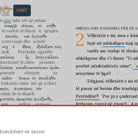
ος,
ἐν
ἐσθῆτι
λαμπρᾷ,
UGNT
me
veshje
shkëlqyese
δὲ
ἐπὶ
τὸν
φοροῦντα
τὴν
in
por
mbi
atë
që mban
πτωχῷ
εἴπητε,
σὺ
στῆθι
ANËSIA DHE DASHURIA PËR TË 
të varfrit
të thoni
ti
qëndro
2
ἑαυτοῖς,
καὶ
ἐγένεσθε
Vëllezërit
e
mi,
mos
e
kini
vetet tuaja
dhe
u bëtë
hyjë
në
mbledhjen
tuaj
n
οὐχ
ὁ
Θεὸς
ἐξελέξατο
τοὺς
varfër
me
veshje
të
zhulo
nuk
Perëndia
zgjodhi
ασιλείας
ἧς
ἐπηγγείλατο
shkëlqyese
dhe
t'i
thoni:
"Ti
ul
mbretërisë
të cilën
premtoi
poshtë
nënkëmbëzës
sime!",
λούσιοι
καταδυναστεύουσιν
ὑμῶν,
 pasurit
shtypin
ju
arsyetime
të
liga?!
καλὸν
ὄνομα
τὸ
ἐπικληθὲν
Dëgjoni,
vëllezërit
e
mi
të
ë bukurin
emër
atë
që u thirr
αφήν,
ἀγαπήσεις
τὸν
të
pasur
në
besim
dhe
trashëg
rimit
do të duash
Perëndinë?!
Por
ju
e
çnderuat
μπτεῖτε,
ἁμαρτίαν
ἐργάζεσθε,
zvarrë
A
tërheqin
në
gjyqe?!
n
 anë
mëkat
punoni
ν
νόμον
τηρήσῃ,
πταίσῃ
Nëse
vërtet
e
përmbushn
ligjin
të mbajë
të pengohet
μοιχεύσῃς,
εἶπεν
si
veten
tënde",
po
bëni
mirë.
të bësh kurorëshkelje
tha
që
si
shkelës.
Se
cilido
mban
γέγονας
παραβάτης
νόμου.
 brendshëm në sesion.
"Të
mos
bë
je bërë
shkelës
i ligji
sepse
ai
që
tha: