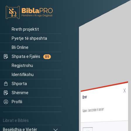
Rreth projektit
Pyetje të shpeshta
Bli Online
Shpata e Fjalës
89
Regjistrohu
Identifikohu
Shporta
Shënime
Error
Profili
Gabim i brendshëm në sesion.
Librat e Biblës
Besëlidhja e Vjetër