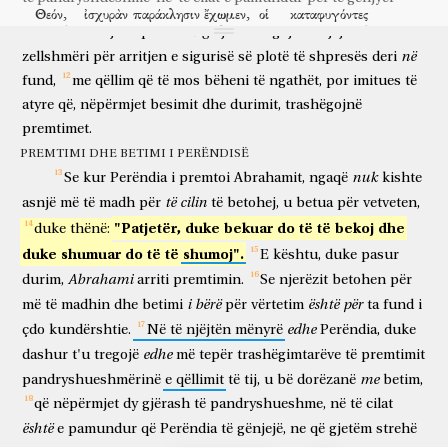
po
vazhdoni
shërbyet
dhe
duke
iu
shërbyer
shenjtorëve.
Θεόν,
ἰσχυρὰν
παράκλησιν
ἔχωμεν,
οἱ
καταφυγόντες
nga
Perëndia
të fortë
trimërim
të kemi
ata
që gjetën strehë
Por
dëshirojmë
që
secili
ju
të
tregojë
të
njëjtën
κρατῆσαι
τῆς
προκειμένης
ἐλπίδος;
ἣν
ὡς
në
zellshmëri
për
arritjen
e
sigurisë
së
plotë
të
shpresës
deri
për të kapur fort
që parashtrohet
shpresën
të cilën
si
ἄγκυραν
ἔχομεν
τῆς
ψυχῆς,
ἀσφαλῆ
τε
καὶ
fund,
me
qëllim
që
të
mos
bëheni
të
ngathët,
por
imitues
të
spirancë
kemi
të shpirtit
të sigurt
e
dhe
atyre
që,
nëpërmjet
besimit
dhe
durimit,
trashëgojnë
βεβαίαν,
καὶ
εἰσερχομένην
εἰς
τὸ
ἐσώτερον
τοῦ
premtimet.
të qëndrueshme
dhe
që hyn
në
brendësinë
καταπετάσματος,
ὅπου
πρόδρομος
ὑπὲρ
ἡμῶν
εἰσῆλθεν,
Ἰησοῦς,
PREMTIMI DHE BETIMI I PERËNDISË
e perdes
ku
pararendës
për
ne
hyri
Jezusi
nuk
Se
kur
Perëndia
i
premtoi
Abrahamit,
ngaqë
kishte
κατὰ
τὴν
τάξιν
Μελχισέδεκ,
ἀρχιερεὺς
γενόμενος
εἰς
τὸν
sipas
rendit
të Melkisedekut
kryeprift
duke u bërë
për
të
cilin
asnjë
më
të
madh
për
të
betohej,
u
betua
për
vetveten,
αἰῶνα.
"Patjetër,
duke
bekuar
do
të
të
bekoj
dhe
duke
thënë:
përjetësinë
duke
shumuar
do
të
të
shumoj".
E
kështu,
duke
pasur
Abrahami
durim,
arriti
premtimin.
Se
njerëzit
betohen
për
i
bërë
është
për
më
të
madhin
dhe
betimi
për
vërtetim
ta
fund
i
edhe
çdo
kundërshtie.
Në
të
njëjtën
mënyrë
Perëndia,
duke
edhe
dashur
t'u
tregojë
më
tepër
trashëgimtarëve
të
premtimit
me
pandryshueshmërinë
e
qëllimit
të
tij,
u
bë
dorëzanë
betim,
që
nëpërmjet
dy
gjërash
të
pandryshueshme,
në
të
cilat
është
e
pamundur
që
Perëndia
të
gënjejë,
ne
që
gjetëm
strehë