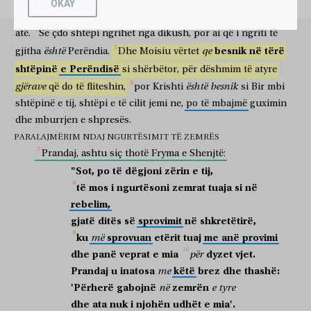
OKAY
πλανῶνται
τῇ
καρδίᾳ;
αὐτοὶ
δὲ
οὐκ
ἔγνωσαν
τὰς
ὁδούς
μου;
se
Moisiu,
për
aq
sa
ka
më
shumë
nder
shtëpia
ai
që
e
ngriti
gabojnë
zemrës
ata
dhe
nuk
njohën
udhët
e mia
ὡς
ὤμοσα
ἐν
τῇ
ὀργῇ
μου,
εἰ
εἰσελεύσονται
εἰς
atë.
Se
çdo
shtëpi
ngrihet
nga
dikush,
por
ai
që
i
ngriti
të
si
u betova
në
zemërimin
tim
nëse
do të hyjnë
në
besnik
në
tërë
është
qe
gjitha
Perëndia.
Dhe
Moisiu
vërtet
τὴν
κατάπαυσίν
μου.
βλέπετε,
ἀδελφοί,
μήποτε
ἔσται
ἔν
shtëpinë
e
Perëndisë
si
shërbëtor,
për
dëshmim
të
atyre
pushimin
tim
kini kujdes
vëllezër
se mos
do të jetë
në
τινι
ὑμῶν
καρδία
πονηρὰ
ἀπιστίας,
ἐν
τῷ
ἀποστῆναι
ἀπὸ
gjërave
është
besnik
që
do
të
fliteshin,
por
Krishti
si
Bir
mbi
ndonjë
i juaj
zemër
e ligë
mosbesimi
në
të larguarit
nga
shtëpinë
Θεοῦ
e
ζῶντος.
tij,
shtëpi
ἀλλὰ
e
të
cilit
παρακαλεῖτε
jemi
ne,
po
ἑαυτοὺς
të
mbajmë
καθ’
guximin
ἑκάστην
Perëndia
që jeton
por
jepni zemër
vetet tuaja
sipas
çdo
dhe
mburrjen
e
shpresës.
ἡμέραν,
ἄχρις
οὗ,
τὸ
σήμερον,
καλεῖται,
ἵνα
μὴ
PARALAJMËRIM NDAJ NGURTËSIMIT TË ZEMRËS
ditë
deri
që
kjo
sot
thirret
me qëllim që
mos
σκληρυνθῇ
τις
ἐξ
ὑμῶν
ἀπάτῃ
τῆς
ἁμαρτίας.
Prandaj,
ashtu
siç
thotë
Fryma
e
Shenjtë:
të ngurtësohet
kush
prej
jush
mashtrimi
të mëkatit
"Sot,
po
të
dëgjoni
zërin
e
tij,
μέτοχοι
γὰρ
τοῦ
Χριστοῦ
γεγόναμεν,
ἐάνπερ
τὴν
të
mos
i
ngurtësoni
zemrat
tuaja
si
në
pjesëmarrës
sepse
të Krishtit
jemi bërë
po qe se
ἀρχὴν
τῆς
ὑποστάσεως,
μέχρι
τέλους
βεβαίαν
rebelim,
fillimin
e përmbajtjes
deri
fund
të qëndrueshëm
gjatë
ditës
së
sprovimit
në
shkretëtirë,
κατάσχωμεν.
ἐν
τῷ
λέγεσθαι,
σήμερον
ἐὰν
τῆς
φωνῆς
αὐτοῦ
të mbajmë
në
të thënët
sot
po
zërin
e tij
ku
sprovuan
etërit
tuaj
me
anë
provimi
më
ἀκούσητε,
μὴ
σκληρύνητε
τὰς
καρδίας
ὑμῶν,
ὡς
ἐν
τῷ
dhe
panë
veprat
e
mia
dyzet
vjet.
për
të dëgjoni
mos
të ngurtësoni
zemrat
tuaja
si
në
παραπικρασμῷ.
τίνες
γὰρ
ἀκούσαντες
παρεπίκραναν?
ἀλλ’
Prandaj
u
inatosa
këtë
brez
dhe
thashë:
me
hidhërimin
cilët
sepse
kur dëgjuan
hidhëruan
por
'Përherë
gabojnë
zemrën
në
e
tyre
οὐ
πάντες
οἱ
ἐξελθόντες
ἐξ
Αἰγύπτου
διὰ
dhe
ata
nuk
i
njohën
udhët
e
mia'.
nuk
të gjithë
ata
që dolën
prej
Egjiptit
nëpërmjet