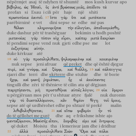
nëpërmjet
asaj
të ndyhen
të shumtë
mos
kush
kurvar
apo
βέβηλος,
ὡς
Ἠσαῦ,
ὃς
ἀντὶ
βρώσεως
μιᾶς,
ἀπέδετο
τὰ
profan
si
Esau
i cili
për
haje
një
shiti
πρωτοτόκια
ἑαυτοῦ.
ἴστε
γὰρ
ὅτι
καὶ
μετέπειτα
parëbirninë
e vet
dini
sepse
se
edhe
më pas
θέλων
κληρονομῆσαι
τὴν
εὐλογίαν,
ἀπεδοκιμάσθη,
duke dashur
për të trashëguar
bekimin
u hodh poshtë
μετανοίας
γὰρ
τόπον
οὐχ
εὗρεν,
καίπερ
μετὰ
δακρύων
të pendimi
sepse
vend
nuk
gjeti
edhe pse
me
lot
ἐκζητήσας
αὐτήν.
duke kërkuar
atë
οὐ
γὰρ
προσεληλύθατε,
ψηλαφωμένῳ
καὶ
κεκαυμένῳ
nuk
sepse
jeni afruar
që preket
dhe
që është djegur
πυρὶ,
καὶ
γνόφῳ,
καὶ
ζόφῳ,
καὶ
θυέλλῃ,
καὶ
σάλπιγγος
zjarri
dhe
terri
dhe
skëterre
dhe
stuhie
dhe
të borie
ἤχῳ,
καὶ
φωνῇ
ῥημάτων,
ἧς
οἱ
ἀκούσαντες
tingulli
dhe
zëri
të thënieve
të cilin
ata
që dëgjuan
παρῃτήσαντο,
μὴ
προστεθῆναι
αὐτοῖς
λόγον;
οὐκ
ἔφερον
u përgjëruan
mos
për t'u shtuar
atyre
fjalë
nuk
duronin
γὰρ
τὸ
διαστελλόμενον,
κἂν
θηρίον
θίγῃ
τοῦ
ὄρους,
sepse
atë
që urdhërohet
edhe po
shtazë
të prekë
malin
λιθοβοληθήσεται;
καί
οὕτω
φοβερὸν
ἦν
τὸ
do të qëllohet me gurë
dhe
aq
e frikshme
ishte
ajo
φανταζόμενον,
Μωϋσῆς
εἶπεν,
ἔκφοβός
εἰμι
καὶ
ἔντρομος.
që duket
Moisiu
tha
i lemerisur
jam
dhe
i dridhur
ἀλλὰ
προσεληλύθατε
Σιὼν
Ὄρει
καὶ
πόλει