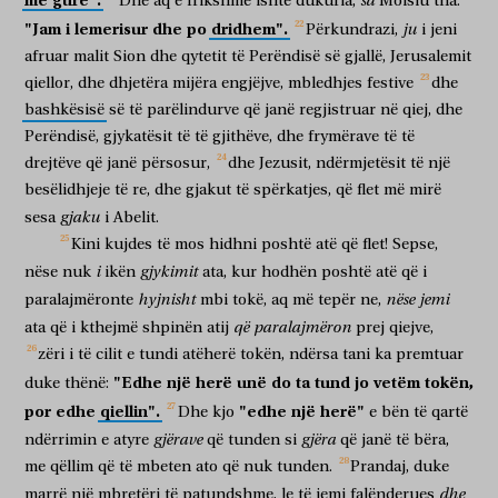
me
gurë".
sa
Dhe
aq
e
frikshme
ishte
dukuria,
Moisiu
tha:
"Jam
i
lemerisur
dhe
po
dridhem".
ju
Përkundrazi,
i
jeni
afruar
malit
Sion
dhe
qytetit
të
Perëndisë
së
gjallë,
Jerusalemit
qiellor,
dhe
dhjetëra
mijëra
engjëjve,
mbledhjes
festive
dhe
bashkësisë
së
të
parëlindurve
që
janë
regjistruar
në
qiej,
dhe
Perëndisë,
gjykatësit
të
të
gjithëve,
dhe
frymërave
të
të
drejtëve
që
janë
përsosur,
dhe
Jezusit,
ndërmjetësit
të
një
besëlidhjeje
të
re,
dhe
gjakut
të
spërkatjes,
që
flet
më
mirë
gjaku
sesa
i
Abelit.
Kini
kujdes
të
mos
hidhni
poshtë
atë
që
flet!
Sepse,
i
gjykimit
nëse
nuk
ikën
ata,
kur
hodhën
poshtë
atë
që
i
hyjnisht
nëse
jemi
paralajmëronte
mbi
tokë,
aq
më
tepër
ne,
që
paralajmëron
ata
që
i
kthejmë
shpinën
atij
prej
qiejve,
zëri
i
të
cilit
e
tundi
atëherë
tokën,
ndërsa
tani
ka
premtuar
"Edhe
një
herë
unë
do
ta
tund
jo
vetëm
tokën,
duke
thënë:
por
edhe
qiellin".
"edhe
një
herë"
Dhe
kjo
e
bën
të
qartë
gjërave
gjëra
ndërrimin
e
atyre
që
tunden
si
që
janë
të
bëra,
me
qëllim
që
të
mbeten
ato
që
nuk
tunden.
Prandaj,
duke
dhe
marrë
një
mbretëri
të
patundshme,
le
të
jemi
falënderues