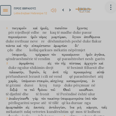
ΠΡΟΣ ΕΒΡΑΙΟΥΣ
Letra drejtuar Hebrenjve 12
τοιγαροῦν
καὶ
ἡμεῖς,
τοσοῦτον
ἔχοντες
për rrjedhojë
edhe
ne
kaq të madhe
duke pasur
περικείμενον
ἡμῖν
νέφος
μαρτύρων,
ὄγκον
ἀποθέμενοι
duke rrethuar
neve
re
dëshmitarësh
peshë
duke flakur
πάντα
καὶ
τὴν
εὐπερίστατον
ἁμαρτίαν
δι’
çdo
dhe
kollaj qarkues
mëkatin
nëpërmjet
ὑπομονῆς,
τρέχωμεν
τὸν
προκείμενον
ἡμῖν
ἀγῶνα,
qëndrueshmërie
të rendim
që parashtrohet
nesh
garën
ἀφορῶντες
εἰς
τὸν
τῆς
πίστεως
ἀρχηγὸν
καὶ
duke ngulur shikimin
drejt
të besimit
filluesit
dhe
τελειωτὴν,
Ἰησοῦν,
ὃς
ἀντὶ
τῆς
προκειμένης
αὐτῷ
përfunduesit
Jezusit
i cili
në vend
që parashtrohet
atij
χαρᾶς,
ὑπέμεινεν
σταυρὸν,
αἰσχύνης
καταφρονήσας,
ἐν
të gëzimi
duroi
kryq
turp
duke përçmuar
në
δεξιᾷ
τε
τοῦ
θρόνου
τοῦ
Θεοῦ
κεκάθικεν.
të djathtë
dhe
të fronit
të Perëndisë
është ulur
ἀναλογίσασθε
γὰρ
τὸν
τοιαύτην
ὑπομεμενηκότα
ὑπὸ
τῶν
përllogaritni
sepse
atë
të tillë
që ka duruar
nga
ἁμαρτωλῶν
εἰς
ἑαυτοὺς
ἀντιλογίαν,
ἵνα
μὴ
κάμητε,
ταῖς
mëkatarët
ndaj
vetvetes
kundërshtim
që
mos
të lodheni