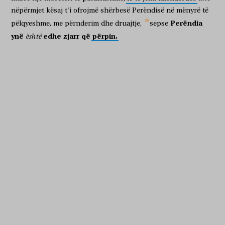
nëpërmjet
kësaj
t'i
ofrojmë
shërbesë
Perëndisë
në
mënyrë
të
Perëndia
pëlqyeshme,
me
përnderim
dhe
druajtje,
sepse
ynë
edhe
zjarr
që
përpin.
është