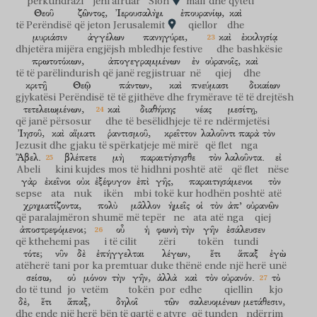
përkundrazi
jeni afruar
Sion
mali
dhe
qyteti
Θεοῦ
ζῶντος,
Ἰερουσαλὴμ
ἐπουρανίῳ,
καὶ
të Perëndisë
që jeton
Jerusalemit
qiellor
dhe
μυριάσιν
ἀγγέλων
πανηγύρει,
καὶ
ἐκκλησίᾳ
dhjetëra mijëra
engjëjsh
mbledhje festive
dhe
bashkësie
πρωτοτόκων,
ἀπογεγραμμένων
ἐν
οὐρανοῖς,
καὶ
të të parëlindurish
që janë regjistruar
në
qiej
dhe
κριτῇ
Θεῷ
πάντων,
καὶ
πνεύμασι
δικαίων
gjykatësi
Perëndisë
të të gjithëve
dhe
frymërave
të të drejtësh
τετελειωμένων,
καὶ
διαθήκης
νέας
μεσίτῃ,
që janë përsosur
dhe
të besëlidhjeje
të re
ndërmjetësi
Ἰησοῦ,
καὶ
αἵματι
ῥαντισμοῦ,
κρεῖττον
λαλοῦντι
παρὰ
τὸν
Jezusit
dhe
gjaku
të spërkatjeje
më mirë
që flet
nga
Ἂβελ.
βλέπετε
μὴ
παραιτήσησθε
τὸν
λαλοῦντα.
εἰ
Abeli
kini kujdes
mos
të hidhni poshtë
atë
që flet
nëse
γὰρ
ἐκεῖνοι
οὐκ
ἐξέφυγον
ἐπὶ
γῆς,
παραιτησάμενοι
τὸν
sepse
ata
nuk
ikën
mbi
tokë
kur hodhën poshtë
atë
χρηματίζοντα,
πολὺ
μᾶλλον
ἡμεῖς
οἱ
τὸν
ἀπ’
οὐρανῶν
që paralajmëron
shumë
më tepër
ne
ata
atë
nga
qiej
ἀποστρεφόμενοι;
οὗ
ἡ
φωνὴ
τὴν
γῆν
ἐσάλευσεν
që kthehemi pas
i të cilit
zëri
tokën
tundi
τότε;
νῦν
δὲ
ἐπήγγελται
λέγων,
ἔτι
ἅπαξ
ἐγὼ
atëherë
tani
por
ka premtuar
duke thënë
ende
një herë
unë
σείσω,
οὐ
μόνον
τὴν
γῆν,
ἀλλὰ
καὶ
τὸν
οὐρανόν.
τὸ
do të tund
jo
vetëm
tokën
por
edhe
qiellin
kjo
δὲ,
ἔτι
ἅπαξ,
δηλοῖ
τῶν
σαλευομένων
μετάθεσιν,
dhe
ende
një herë
bën të qartë
e atyre
që tunden
ndërrim