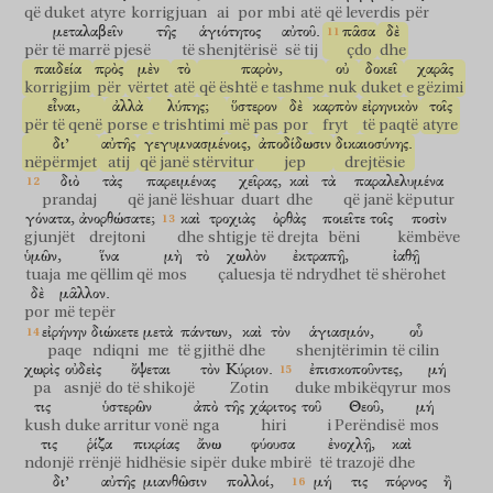
që duket
atyre
korrigjuan
ai
por
mbi
atë
që leverdis
për
μεταλαβεῖν
τῆς
ἁγιότητος
αὐτοῦ.
πᾶσα
δὲ
për të marrë pjesë
të shenjtërisë
së tij
çdo
dhe
παιδεία
πρὸς
μὲν
τὸ
παρὸν,
οὐ
δοκεῖ
χαρᾶς
korrigjim
për
vërtet
atë
që është e tashme
nuk
duket
e gëzimi
εἶναι,
ἀλλὰ
λύπης;
ὕστερον
δὲ
καρπὸν
εἰρηνικὸν
τοῖς
për të qenë
porse
e trishtimi
më pas
por
fryt
të paqtë
atyre
δι’
αὐτῆς
γεγυμνασμένοις,
ἀποδίδωσιν
δικαιοσύνης.
nëpërmjet
atij
që janë stërvitur
jep
drejtësie
διὸ
τὰς
παρειμένας
χεῖρας,
καὶ
τὰ
παραλελυμένα
prandaj
që janë lëshuar
duart
dhe
që janë këputur
γόνατα,
ἀνορθώσατε;
καὶ
τροχιὰς
ὀρθὰς
ποιεῖτε
τοῖς
ποσὶν
gjunjët
drejtoni
dhe
shtigje
të drejta
bëni
këmbëve
ὑμῶν,
ἵνα
μὴ
τὸ
χωλὸν
ἐκτραπῇ,
ἰαθῇ
tuaja
me qëllim që
mos
çaluesja
të ndrydhet
të shërohet
δὲ
μᾶλλον.
por
më tepër
εἰρήνην
διώκετε
μετὰ
πάντων,
καὶ
τὸν
ἁγιασμόν,
οὗ
paqe
ndiqni
me
të gjithë
dhe
shenjtërimin
të cilin
χωρὶς
οὐδεὶς
ὄψεται
τὸν
Κύριον.
ἐπισκοποῦντες,
μή
pa
asnjë
do të shikojë
Zotin
duke mbikëqyrur
mos
τις
ὑστερῶν
ἀπὸ
τῆς
χάριτος
τοῦ
Θεοῦ,
μή
kush
duke arritur vonë
nga
hiri
i Perëndisë
mos
τις
ῥίζα
πικρίας
ἄνω
φύουσα
ἐνοχλῇ,
καὶ
ndonjë
rrënjë
hidhësie
sipër
duke mbirë
të trazojë
dhe
δι’
αὐτῆς
μιανθῶσιν
πολλοί,
μή
τις
πόρνος
ἢ