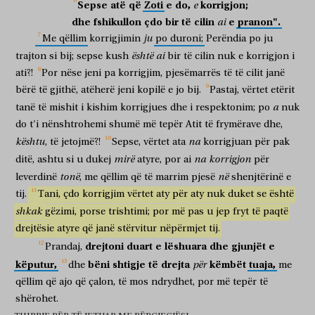
Sepse
atë
që
Zoti
e
do,
korrigjon;
e
dhe
fshikullon
çdo
bir
të
cilin
e
pranon".
ai
ju
Me
qëllim
korrigjimin
po
duroni;
Perëndia
po
ju
është
ai
trajton
si
bij;
sepse
kush
bir
të
cilin
nuk
e
korrigjon
i
ati?!
Por
nëse
jeni
pa
korrigjim,
pjesëmarrës
të
të
cilit
janë
bërë
të
gjithë,
atëherë
jeni
kopilë
e
jo
bij.
Pastaj,
vërtet
etërit
a
tanë
të
mishit
i
kishim
korrigjues
dhe
i
respektonim;
po
nuk
do
t'i
nënshtrohemi
shumë
më
tepër
Atit
të
frymërave
dhe,
kështu
na
,
të
jetojmë?!
Sepse,
vërtet
ata
korrigjuan
për
pak
mirë
na
korrigjon
ditë,
ashtu
si
u
dukej
atyre,
por
ai
për
tonë
në
leverdinë
,
me
qëllim
që
të
marrim
pjesë
shenjtërinë
e
tij.
Tani,
çdo
korrigjim
vërtet
aty
për
aty
nuk
duket
se
është
shkak
gëzimi,
porse
trishtimi;
por
më
pas
u
jep
fryt
të
paqtë
drejtësie
atyre
që
janë
stërvitur
nëpërmjet
tij.
drejtoni
duart
e
lëshuara
dhe
gjunjët
e
Prandaj,
këputur,
bëni
shtigje
të
drejta
këmbët
tuaja,
për
dhe
me
qëllim
që
ajo
që
çalon,
të
mos
ndrydhet,
por
më
tepër
të
shërohet.