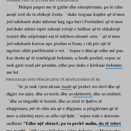
THIRRJE PËR TË JETUAR ME PËRGJEGJËSI
Ndiqni
paqen
me
të
gjithë
dhe
shenjtërimin,
pa
të
cilin
nuk
që
të
asnjë
do
ta
shikojë
Zotin;
duke
treguar
kujdes
mos
jetë
që
të
ndokush
duke
mbetur
larg
nga
hiri
i
Perëndisë;
mos
jetë
që
duke
mbirë
sipër
ndonjë
rrënjë
e
hidhur
të
shkaktojë
veta
që
të
trazirë
dhe
nëpërmjet
saj
të
ndyhen
shumë
;
mos
jetë
ndokush
kurvar
apo
profan
si
Esau,
i
cili
për
një
të
ngrënë,
shiti
parëbirninë
e
vet.
Sepse
e
dini
që
edhe
më
pas,
ai
kur
deshi
që
të
trashëgojë
bekimin,
u
hodh
poshtë,
sepse
për
nuk
gjeti
vend
pendim,
edhe
pse
duke
e
kërkuar
bekimin
me
lot.
PRIVILEGJE DHE PËRGJEGJËSI TË BESËLIDHJES SË RE
ju
i
malit
me
dorë
Se
nuk
jeni
afruar
që
preket
dhe
që
me
as
as
as
digjet
zjarr,
dhe
territ,
dhe
skëterrës,
dhe
stuhisë,
as
as
dhe
tingullit
të
borisë,
dhe
zërit
të
fjalëve
të
për
shqiptuara,
të
cilin
ata
që
e
dëgjuan,
u
përgjëruan
që
të
as
edhe
një
mos
u
shtohej
atyre
fjalë,
sepse
nuk
e
duronin
"Edhe
një
shtazë,
po
ta
prekë
malin,
do
të
vritet
urdhrin: