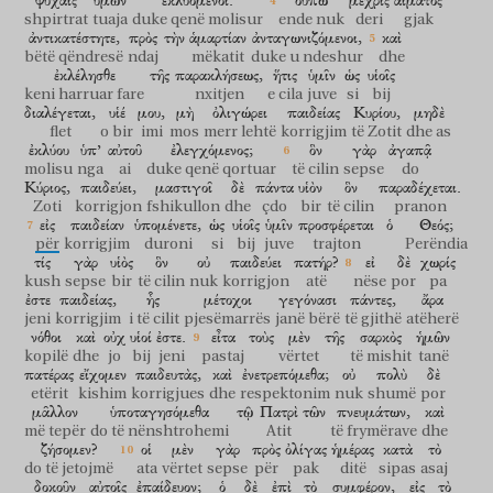
ψυχαῖς
ὑμῶν
ἐκλυόμενοι.
οὔπω
μέχρις
αἵματος
shpirtrat
tuaja
duke qenë molisur
ende nuk
deri
gjak
ἀντικατέστητε,
πρὸς
τὴν
ἁμαρτίαν
ἀνταγωνιζόμενοι,
καὶ
bëtë qëndresë
ndaj
mëkatit
duke u ndeshur
dhe
ἐκλέλησθε
τῆς
παρακλήσεως,
ἥτις
ὑμῖν
ὡς
υἱοῖς
keni harruar fare
nxitjen
e cila
juve
si
bij
διαλέγεται,
υἱέ
μου,
μὴ
ὀλιγώρει
παιδείας
Κυρίου,
μηδὲ
flet
o bir
imi
mos
merr lehtë
korrigjim
të Zotit
dhe as
ἐκλύου
ὑπ’
αὐτοῦ
ἐλεγχόμενος;
ὃν
γὰρ
ἀγαπᾷ
molisu
nga
ai
duke qenë qortuar
të cilin
sepse
do
Κύριος,
παιδεύει,
μαστιγοῖ
δὲ
πάντα
υἱὸν
ὃν
παραδέχεται.
Zoti
korrigjon
fshikullon
dhe
çdo
bir
të cilin
pranon
εἰς
παιδείαν
ὑπομένετε,
ὡς
υἱοῖς
ὑμῖν
προσφέρεται
ὁ
Θεός;
për
korrigjim
duroni
si
bij
juve
trajton
Perëndia
τίς
γὰρ
υἱὸς
ὃν
οὐ
παιδεύει
πατήρ?
εἰ
δὲ
χωρίς
kush
sepse
bir
të cilin
nuk
korrigjon
atë
nëse
por
pa
ἐστε
παιδείας,
ἧς
μέτοχοι
γεγόνασι
πάντες,
ἄρα
jeni
korrigjim
i të cilit
pjesëmarrës
janë bërë
të gjithë
atëherë
νόθοι
καὶ
οὐχ
υἱοί
ἐστε.
εἶτα
τοὺς
μὲν
τῆς
σαρκὸς
ἡμῶν
kopilë
dhe
jo
bij
jeni
pastaj
vërtet
të mishit
tanë
πατέρας
εἴχομεν
παιδευτὰς,
καὶ
ἐνετρεπόμεθα;
οὐ
πολὺ
δὲ
etërit
kishim
korrigjues
dhe
respektonim
nuk
shumë
por
μᾶλλον
ὑποταγησόμεθα
τῷ
Πατρὶ
τῶν
πνευμάτων,
καὶ
më tepër
do të nënshtrohemi
Atit
të frymërave
dhe
ζήσομεν?
οἱ
μὲν
γὰρ
πρὸς
ὀλίγας
ἡμέρας
κατὰ
τὸ
do të jetojmë
ata
vërtet
sepse
për
pak
ditë
sipas
asaj
δοκοῦν
αὐτοῖς
ἐπαίδευον;
ὁ
δὲ
ἐπὶ
τὸ
συμφέρον,
εἰς
τὸ