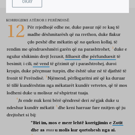
OKAY
KORRIGJIMI ATËROR I PERËNDISË
12
Për
rrjedhojë
edhe
ne,
duke
pasur
një
re
kaq
të
madhe
dëshmitarësh
që
na
rrethon,
duke
flakur
na
çdo
peshë
dhe
mëkatin
që
qarkon
kollaj,
të
rendim
me
qëndrueshmëri
garën
që
na
parashtrohet,
duke
e
ngulur
shikimin
drejt
Jezusit,
filluesit
dhe
përfunduesit
të
besimit;
i
cili,
në
vend
të
gëzimit
që
i
parashtrohej,
duroi
kryqin,
duke
përçmuar
turpin,
dhe
është
ulur
në
të
djathtë
të
fronit
të
Perëndisë.
Njëmend,
përllogaritni
atë
që
ka
duruar
të
tillë
kundërshtim
nga
mëkatarët
kundër
vetvetes,
që
të
mos
në
lodheni
duke
u
molisur
shpirtrat
tuaja.
Ju
në
ende
nuk
keni
bërë
qëndresë
deri
gjak
duke
u
ndeshur
kundër
mëkatit
dhe
keni
harruar
fare
nxitjen
që
ju
drejtohet
si
bij:
"Biri
im,
mos
e
merr
lehtë
korrigjimin
e
Zotit
dhe
as
u
molis
kur
qortohesh
nga
ai.
mos