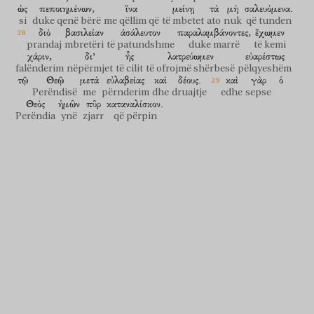
ὡς
πεποιημένων,
ἵνα
μείνῃ
τὰ
μὴ
σαλευόμενα.
si
duke qenë bërë
me qëllim që
të mbetet
ato
nuk
që tunden
διὸ
βασιλείαν
ἀσάλευτον
παραλαμβάνοντες,
ἔχωμεν
prandaj
mbretëri
të patundshme
duke marrë
të kemi
χάριν,
δι’
ἧς
λατρεύωμεν
εὐαρέστως
falënderim
nëpërmjet
të cilit
të ofrojmë shërbesë
pëlqyeshëm
τῷ
Θεῷ
μετὰ
εὐλαβείας
καὶ
δέους.
καὶ
γὰρ
ὁ
Perëndisë
me
përnderim
dhe
druajtje
edhe
sepse
Θεὸς
ἡμῶν
πῦρ
καταναλίσκον.
Perëndia
ynë
zjarr
që përpin