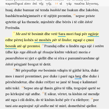
παρεπίδημοί
εἰσιν
ἐπὶ
τῆς
γῆς.
οἱ
γὰρ
τοιαῦτα
λέγοντες,
të
ishte
tokë
besimit
banoi
si
ardhës
në
tokën
e
premtimit
si
e
kalimtarë
janë
mbi
tokën
ata
sepse
të tilla
që thonë
bashkë
huaj,
duke
banuar
në
tenda
me
Isakun
dhe
Jakobin,
ἐμφανίζουσιν
ὅτι
πατρίδα
ἐπιζητοῦσιν.
καὶ
εἰ
μὲν
ἐκείνης
bëjnë të qartë
se
atdhe
kërkojnë
dhe
sikur
vërtet
atë
bashkëtrashëgimtarët
e
të
njëjtit
premtim,
sepse
priste
μνημονεύουσιν
ἀφ’
ἧς
ἐξέβησαν,
εἶχον
ἂν
καιρὸν
është
qytetin
që
ka
themele,
mjeshtër
dhe
bërës
i
të
cilit
kujtojnë
nga
i cili
dolën
kishin
do
kohë
ἀνακάμψαι;
νῦν
δὲ
κρείττονος
ὀρέγονται,
τοῦτ’
ἔστιν
Perëndia.
për t'u rikthyer
tani
por
më të mirë
aspirojnë
kjo
është
Me
anë
të
besimit
dhe
vetë
Sara
mori
fuqi
për
ngjizje
ἐπουρανίου.
διὸ
οὐκ
ἐπαισχύνεται
αὐτοὺς
ὁ
Θεὸς,
për
të
lindur
edhe
përtej
kohës
së
moshës
,
ngaqë
e
çmoi
qiellor
prandaj
nuk
turpërohet
ata
Perëndia
Θεὸς
ἐπικαλεῖσθαι
αὐτῶν;
ἡτοίμασεν
γὰρ
αὐτοῖς
πόλιν.
i
vetëm
besnik
atë
që
premtoi.
Prandaj
edhe
u
lindën
nga
një
Perëndi
për t'u thirrur
i atyre
përgatiti
sepse
atyre
qytet
nga
dikush
thuajse
e
(dhe
kjo
që
kishte
vdekur)
moria
πίστει
προσενήνοχεν
Ἀβραὰμ
τὸν
Ἰσαὰκ
πειραζόμενος,
besimi
ka ofruar
Abrahami
Isakun
duke u sprovuar
pasardhësve
si
yjet
e
qiellit
dhe
si
rëra
e
panumërueshme
që
καὶ
τὸν
μονογενῆ
προσέφερεν,
ὁ
τὰς
ἐπαγγελίας
ἀναδεξάμενος,
është
përgjatë
bregut
të
detit.
dhe
të vetmin
ofronte
ai
premtimet
që mori
πρὸς
ὃν
ἐλαλήθη,
ὅτι
ἐν
Ἰσαὰκ
κληθήσεταί
σοι
σπέρμα;
me
Në
përputhje
besimin
vdiqën
të
gjithë
këta,
duke
ndaj
të cilit
u fol
se
në
Isakun
do të thirret
ty
farë
mos
i
marrë
premtimet,
por
duke
i
parë
nga
larg
dhe
duke
i
λογισάμενος
ὅτι
καὶ
ἐκ
νεκρῶν
ἐγείρειν
duke llogaritur
se
edhe
prej
të vdekurve
për të ngjallur
përshëndetur,
dhe
duke
rrëfyer
se
janë
të
huaj
e
kalimtarë
δυνατὸς
ὁ
Θεός,
ὅθεν
αὐτὸν
καὶ
ἐν
παραβολῇ
gjëra
mbi
tokë.
Sepse
ata
që
flasin
të
tilla,
tregojnë
qartë
se
i fuqishëm
Perëndia
prej nga
atë
edhe
në
shëmbëlltyrë
ἐκομίσατο.
πίστει
καὶ
περὶ
μελλόντων,
εὐλόγησεν
Ἰσαὰκ,
τὸν
po
kërkojnë
një
atdhe.
E
sikur,
vërtet,
ta
kishin
në
mendje
mori
besimi
edhe
rreth
që vijnë
bekoi
Isaku
atë
nga
i
cili
dolën,
do
të
kishin
kohë
për
t'u
rikthyer;
por
Ἰακὼβ,
καὶ
τὸν
Ἠσαῦ.
πίστει
Ἰακὼβ,
ἀποθνῄσκων,
ἕκαστον
ata
një
atdhe
tani
aspirojnë
më
të
mirë,
domethënë
qiellor.
Jakobin
dhe
Esaun
besimi
Jakobi
duke vdekur
secilin