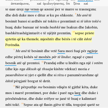
ἀσπασάμενοι,
καὶ
ὁμολογήσαντες,
ὅτι
ξένοι
καὶ
Me
anë
të
besimit,
me
t'u
thirrur
Abrahami,
u
bind
për
duke përshëndetur
dhe
duke rrëfyer
se
të huaj
dhe
të
dalë
drejt
një
vendi
që
kishte
për
të
marrë
si
trashëgimi;
παρεπίδημοί
εἰσιν
ἐπὶ
τῆς
γῆς.
οἱ
γὰρ
τοιαῦτα
λέγοντες,
se
Me
anë
dhe
doli
duke
mos
e
ditur
ku
po
shkonte.
të
kalimtarë
janë
mbi
tokën
ata
sepse
të tilla
që thonë
ἐμφανίζουσιν
ὅτι
πατρίδα
ἐπιζητοῦσιν.
καὶ
εἰ
μὲν
ἐκείνης
të
ishte
tokë
besimit
banoi
si
ardhës
në
tokën
e
premtimit
si
e
bëjnë të qartë
se
atdhe
kërkojnë
dhe
sikur
vërtet
atë
bashkë
μνημονεύουσιν
huaj,
duke
banuar
ἀφ’
ἧς
në
tenda
ἐξέβησαν,
εἶχον
me
ἂν
Isakun
καιρὸν
dhe
Jakobin,
kujtojnë
nga
i cili
dolën
kishin
do
kohë
bashkëtrashëgimtarët
e
të
njëjtit
premtim,
sepse
priste
ἀνακάμψαι;
νῦν
δὲ
κρείττονος
ὀρέγονται,
τοῦτ’
ἔστιν
është
qytetin
që
ka
themele,
mjeshtër
dhe
bërës
i
të
cilit
për t'u rikthyer
tani
por
më të mirë
aspirojnë
kjo
është
ἐπουρανίου.
διὸ
οὐκ
ἐπαισχύνεται
αὐτοὺς
ὁ
Θεὸς,
Perëndia.
qiellor
prandaj
nuk
turpërohet
ata
Perëndia
Me
anë
të
besimit
dhe
vetë
Sara
mori
fuqi
për
ngjizje
Θεὸς
ἐπικαλεῖσθαι
αὐτῶν;
ἡτοίμασεν
γὰρ
αὐτοῖς
πόλιν.
Perëndi
për t'u thirrur
i atyre
përgatiti
sepse
atyre
qytet
për
të
lindur
edhe
përtej
kohës
së
moshës
,
ngaqë
e
çmoi
πίστει
προσενήνοχεν
Ἀβραὰμ
τὸν
Ἰσαὰκ
πειραζόμενος,
i
vetëm
besnik
atë
që
premtoi.
Prandaj
edhe
u
lindën
nga
një
besimi
ka ofruar
Abrahami
Isakun
duke u sprovuar
καὶ
τὸν
μονογενῆ
προσέφερεν,
ὁ
τὰς
ἐπαγγελίας
ἀναδεξάμενος,
nga
dikush
thuajse
e
(dhe
kjo
që
kishte
vdekur)
moria
dhe
të vetmin
ofronte
ai
premtimet
që mori
pasardhësve
si
yjet
e
qiellit
dhe
si
rëra
e
panumërueshme
që
πρὸς
ὃν
ἐλαλήθη,
ὅτι
ἐν
Ἰσαὰκ
κληθήσεταί
σοι
σπέρμα;
është
përgjatë
bregut
të
detit.
ndaj
të cilit
u fol
se
në
Isakun
do të thirret
ty
farë
λογισάμενος
ὅτι
καὶ
ἐκ
νεκρῶν
ἐγείρειν
me
Në
përputhje
besimin
vdiqën
të
gjithë
këta,
duke
duke llogaritur
se
edhe
prej
të vdekurve
për të ngjallur
mos
δυνατὸς
i
marrë
ὁ
premtimet,
Θεός,
por
ὅθεν
duke
αὐτὸν
i
parë
καὶ
nga
larg
ἐν
dhe
παραβολῇ
duke
i
i fuqishëm
Perëndia
prej nga
atë
edhe
në
shëmbëlltyrë
përshëndetur,
dhe
duke
rrëfyer
se
janë
të
huaj
e
kalimtarë
ἐκομίσατο.
πίστει
καὶ
περὶ
μελλόντων,
εὐλόγησεν
Ἰσαὰκ,
τὸν
gjëra
mbi
tokë.
Sepse
ata
që
flasin
të
tilla,
tregojnë
qartë
se
mori
besimi
edhe
rreth
që vijnë
bekoi
Isaku