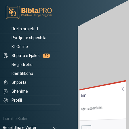
Rreth projektit
Pyetje të shpeshta
Bli Online
Shpata e Fjalës
89
Regjistrohu
Identifikohu
Shporta
Shënime
Error
Profili
Gabim i brendshëm në sesion.
Librat e Biblës
Besëlidhja e Vjetër