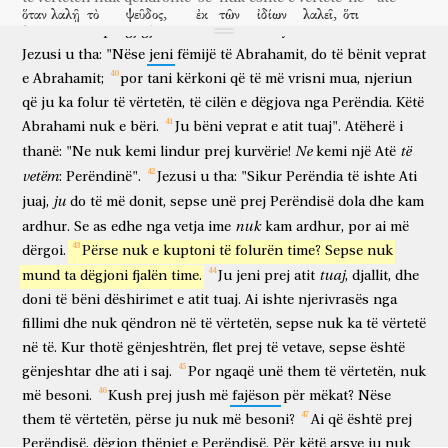
FËMIJËT E VËRTETË TË ABRAHAMIT
ὅταν
λαλῇ
τὸ
ψεῦδος,
ἐκ
τῶν
ἰδίων
λαλεῖ,
ὅτι
Ata
u
përgjigjën
dhe
i
thanë:
"Ati
ynë
është
Abrahami".
kur
flet
gënjeshtrën
prej
të vetave
flet
se
ψεύστης
ἐστὶν,
καὶ
ὁ
πατὴρ
αὐτοῦ.
ἐγὼ
δὲ
ὅτι
τὴν
Jezusi
u
tha:
"Nëse
jeni
fëmijë
të
Abrahamit,
do
të
bënit
veprat
gënjeshtar
është
dhe
ati
i saj
unë
por
se
e
Abrahamit;
por
tani
kërkoni
që
të
më
vrisni
mua,
njeriun
ἀλήθειαν
λέγω,
οὐ
πιστεύετέ
μοι!
τίς
ἐξ
ὑμῶν
ἐλέγχει
të vërtetën
them
nuk
besoni
mua
kush
prej
jush
fajëson
që
ju
ka
folur
të
vërtetën,
të
cilën
e
dëgjova
nga
Perëndia.
Këtë
με
περὶ
ἁμαρτίας?
εἰ
ἀλήθειαν
λέγω,
διὰ
τί
ὑμεῖς
Abrahami
nuk
e
bëri.
Ju
bëni
veprat
e
atit
tuaj".
Atëherë
i
mua
për
mëkat
nëse
të vërtetë
them
për shkak
çfarë
ju
οὐ
πιστεύετέ
μοι?
ὁ
ὢν
ἐκ
τοῦ
Θεοῦ,
τὰ
Ne
të
thanë:
"Ne
nuk
kemi
lindur
prej
kurvërie!
kemi
një
Atë
nuk
besoni
mua
ai
që është
prej
Perëndisë
vetëm
:
Perëndinë".
Jezusi
u
tha:
"Sikur
Perëndia
të
ishte
Ati
ῥήματα
τοῦ
Θεοῦ
ἀκούει;
διὰ
τοῦτο
ὑμεῖς
οὐκ
ju
thëniet
e Perëndisë
dëgjon
për shkak
të kësaj
ju
nuk
juaj,
do
të
më
donit,
sepse
unë
prej
Perëndisë
dola
dhe
kam
ἀκούετε,
ὅτι
ἐκ
τοῦ
Θεοῦ
οὐκ
ἐστέ.
nuk
ardhur.
Se
as
edhe
nga
vetja
ime
kam
ardhur,
por
ai
më
dëgjoni
se
prej
Perëndisë
nuk
jeni
dërgoi.
ἀπεκρίθησαν
Përse
nuk
οἱ
Ἰουδαῖοι
e
kuptoni
καὶ
të
εἶπαν
folurën
αὐτῷ,
time?
οὐ
Sepse
καλῶς
nuk
λέγομεν
u përgjigjën
judenjtë
dhe
thanë
atij
nuk
mirë
themi
tuaj
mund
ta
dëgjoni
fjalën
time.
Ju
jeni
prej
atit
,
djallit,
dhe
ἡμεῖς
ὅτι
Σαμαρείτης
εἶ
σὺ,
καὶ
δαιμόνιον
ἔχεις?
ἀπεκρίθη
doni
të
bëni
dëshirimet
e
atit
tuaj.
Ai
ishte
njerivrasës
nga
ne
se
samaritan
je
ti
dhe
demon
ke
u përgjigj
Ἰησοῦς,
ἐγὼ
δαιμόνιον
οὐκ
ἔχω,
ἀλλὰ
τιμῶ
τὸν
Πατέρα
μου,
καὶ
fillimi
dhe
nuk
qëndron
në
të
vërtetën,
sepse
nuk
ka
të
vërtetë
Jezusi
unë
demon
nuk
kam
por
nderoj
Atin
tim
dhe
në
të.
Kur
thotë
gënjeshtrën,
flet
prej
të
vetave,
sepse
është
ὑμεῖς
ἀτιμάζετέ
με.
ἐγὼ
δὲ
οὐ
ζητῶ
τὴν
δόξαν
μου;
gënjeshtar
dhe
ati
i
saj.
Por
ngaqë
unë
them
të
vërtetën,
nuk
ju
çnderoni
mua
unë
dhe
nuk
kërkoj
lavdinë
time
ἔστιν
ὁ
ζητῶν
καὶ
κρίνων.
ἀμὴν,
më
besoni.
Kush
prej
jush
më
fajëson
për
mëkat?
Nëse
është
ai
që kërkon
dhe
që gjykon
me të vërtetë
them
të
vërtetën,
përse
ju
nuk
më
besoni?
Ai
që
është
prej
ἀμὴν,
λέγω
ὑμῖν,
ἐάν
τις
τὸν
ἐμὸν
λόγον
τηρήσῃ,
me të vërtetë
them
juve
po
dikush
time
fjalën
të mbajë
Perëndisë,
dëgjon
thëniet
e
Perëndisë.
Për
këtë
arsye
ju
nuk