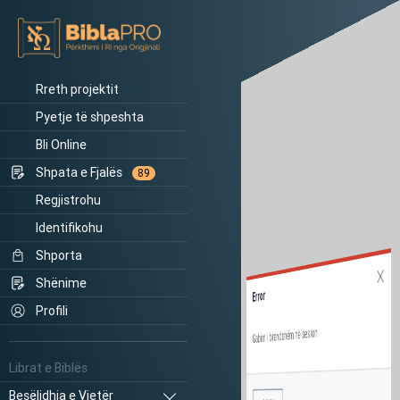
Rreth projektit
Pyetje të shpeshta
Bli Online
Shpata e Fjalës
89
Regjistrohu
Identifikohu
Shporta
Shënime
Error
Profili
Gabim i brendshëm në sesion.
Librat e Biblës
Besëlidhja e Vjetër