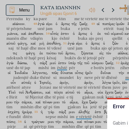
μαθὼν,
ἔρχεται
πρὸς
ἐμέ.
οὐχ
ὅτι
τὸν
Πατέρα
ἑώρακέν
τις,
ε
ΚΑΤΑ ΙΩΑΝΝΗΝ
që mësoi
vjen
tek
unë
jo
se
Atin
ka parë
ndokush
n
Menu
Ungjilli sipas Gjonit 6
Θεοῦ;
οὗτος
ἑώρακεν
τὸν
Πατέρα.
ἀμὴν,
ἀμὴν,
λέ
Perëndia
ky
ka parë
Atin
me të vërtetë
me të vërtetë
th
αἰώνιον.
ἐγώ
εἰμι
ὁ
ἄρτος
τῆς
ζωῆς.
οἱ
πατέρες
ὑμῶν
të përjetshme
unë
jam
buka
e jetës
etërit
tuaj
h
μάννα,
καὶ
ἀπέθανον.
οὗτός
ἐστιν
ὁ
ἄρτος
ὁ
ἐκ
τοῦ
οὐρανοῦ
κα
manën
dhe
vdiqën
kjo
është
buka
ajo
prej
qiellit
q
αὐτοῦ
φάγῃ,
καὶ
μὴ
ἀποθάνῃ.
ἐγώ
εἰμι
ὁ
ἄρτος
ὁ
ζῶν
ὁ
saj
të hajë
dhe
mos
të vdesë
unë
jam
buka
ajo
që jeton
aj
τις
φάγῃ
ἐκ
τούτου
τοῦ
ἄρτου,
ζήσεται
εἰς
τὸν
αἰῶνα;
ndokush
të hajë
prej
kësaj
bukës
do të jetojë
për
përjetës
ἐγὼ
δώσω,
ἡ
σάρξ
μού
ἐστιν
ὑπὲρ
τῆς
τοῦ
κόσμου
ζωῆς.
ἐμάχ
unë
do të jap
mishi
im
është
për
e botës
jetën
zihe
οἱ
Ἰουδαῖοι
λέγοντες,
πῶς
δύναται
οὗτος
ἡμῖν
δοῦναι
τὴν
σ
judenjtë
duke thënë
si
mundet
ky
neve
për të dhënë
m
οὖν
αὐτοῖς
ὁ
Ἰησοῦς,
ἀμὴν,
ἀμὴν,
λέγω
ὑμῖν,
ἐὰν
atëherë
atyre
Jezusi
me të vërtetë
me të vërtetë
them
juve
po
Υἱοῦ
τοῦ
Ἀνθρώπου,
καὶ
πίητε
αὐτοῦ
τὸ
αἷμα,
οὐκ
ἔχετε
ζωὴν
ἐν
e Birit
të Njeriut
dhe
të pini
e tij
gjakun
nuk
keni
jetë
në
μου
τὴν
σάρκα,
καὶ
πίνων
μου
τὸ
αἷμα,
ἔχει
ζωὴν
αἰώνιον,
Error
tim
mishin
dhe
që pi
tim
gjakun
ka
jetë
të përjetshme
d
ἐσχάτῃ
ἡμέρᾳ.
ἡ
γὰρ
σάρξ
μου
ἀληθής
ἐστι
βρῶσις,
καὶ
τ
e fundit
ditën
sepse
mishi
im
e vërtetë
është
haje
dhe
πόσις.
ὁ
τρώγων
μου
τὴν
σάρκα,
καὶ
πίνων
μου
τὸ
αἷμα,
ἐν
Gabim i
pirje
ai
që përtyp
tim
mishin
dhe
që pi
tim
gjakun
në