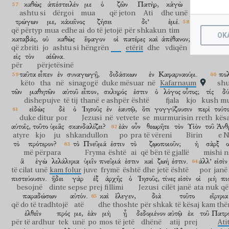
καθὼς
ἀπέστειλέν
με
ὁ
ζῶν
Πατὴρ,
κἀγὼ
ζῶ
διὰ
ashtu si
dërgoi
mua
që jeton
Ati
dhe unë
jetoj
për sh
τρώγων
με,
κἀκεῖνος
ζήσει
δι’
ἐμέ.
οὗτός
ἐστιν
që përtyp
mua
edhe ai
do të jetojë
për shkakun
tim
kjo
është
OK
καταβάς,
οὐ
καθὼς
ἔφαγον
οἱ
πατέρες
καὶ
ἀπέθανον;
ὁ
τρώγω
që zbriti
jo
ashtu si
hëngrën
etërit
dhe
vdiqën
ai
që përt
εἰς
τὸν
αἰῶνα.
për
përjetësinë
ταῦτα
εἶπεν
ἐν
συναγωγῇ,
διδάσκων
ἐν
Καφαρναούμ.
πολ
këto
tha
në
sinagogë
duke mësuar
në
Kafarnaum
sh
τῶν
μαθητῶν
αὐτοῦ
εἶπον,
σκληρός
ἐστιν
ὁ
λόγος
οὗτος;
τίς
δύ
dishepujve
të tij
thanë
e ashpër
është
fjala
kjo
kush
mu
εἰδὼς
δὲ
ὁ
Ἰησοῦς
ἐν
ἑαυτῷ,
ὅτι
γογγύζουσιν
περὶ
τούτ
duke ditur
por
Jezusi
në
vetvete
se
murmurisin
rreth
kësa
αὐτοῖς,
τοῦτο
ὑμᾶς
σκανδαλίζει?
ἐὰν
οὖν
θεωρῆτε
τὸν
Υἱὸν
τοῦ
Ἀνθ
atyre
kjo
ju
shkandullon
po
pra
të vëreni
Birin
e N
τὸ
πρότερον?
τὸ
Πνεῦμά
ἐστιν
τὸ
ζῳοποιοῦν;
ἡ
σὰρξ
ο
më përpara
Fryma
është
ai
që bën të gjallë
mishi
n
ἃ
ἐγὼ
λελάληκα
ὑμῖν
πνεῦμά
ἐστιν
καὶ
ζωή
ἐστιν.
ἀλλ’
εἰσὶν
të cilat
unë
kam folur
juve
frymë
është
dhe
jetë
është
por
janë
πιστεύουσιν.
ᾔδει
γὰρ
ἐξ
ἀρχῆς
ὁ
Ἰησοῦς,
τίνες
εἰσὶν
οἱ
μὴ
πι
besojnë
dinte
sepse
prej
fillimi
Jezusi
cilët
janë
ata
nuk
që
παραδώσων
αὐτόν.
καὶ
ἔλεγεν,
διὰ
τοῦτο
εἴρηκα
që do të tradhtojë
atë
dhe
thoshte
për shkak
të kësaj
kam thë
ἐλθεῖν
πρός
με,
ἐὰν
μὴ
ᾖ
δεδομένον
αὐτῷ
ἐκ
τοῦ
Πατρό
për të ardhur
tek
unë
po
mos
të jetë
dhënë
atij
prej
Ati