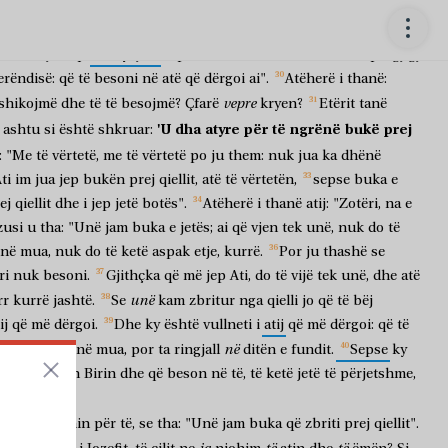
për
t,
po
ushqimin
që
mbetet
për
jetë
të
përjetshme,
të
cilin
do
ëtë
e
vulosi
Ati,
Perëndia".
rë
të
bëjmë
që
të
kryejmë
veprat
e
Perëndisë?".
Jezusi
u
përgjigj
erëndisë:
që
të
besoni
në
atë
që
dërgoi
ai".
Atëherë
i
thanë:
vepre
shikojmë
dhe
të
të
besojmë?
Çfarë
kryen?
Etërit
tanë
'U
dha
atyre
për
të
ngrënë
bukë
prej
ashtu
si
është
shkruar:
:
"Me
të
vërtetë,
me
të
vërtetë
po
ju
them:
nuk
jua
ka
dhënë
ti
im
jua
jep
bukën
prej
qiellit,
atë
të
vërtetën,
sepse
buka
e
ej
qiellit
dhe
i
jep
jetë
botës".
Atëherë
i
thanë
atij:
"Zotëri,
na
e
zusi
u
tha:
"Unë
jam
buka
e
jetës;
ai
që
vjen
tek
unë,
nuk
do
të
në
mua,
nuk
do
të
ketë
aspak
etje,
kurrë.
Por
ju
thashë
se
ri
nuk
besoni.
Gjithçka
që
më
jep
Ati,
do
të
vijë
tek
unë,
dhe
atë
unë
rr
kurrë
jashtë.
Se
kam
zbritur
nga
qielli
jo
që
të
bëj
ij
që
më
dërgoi.
Dhe
ky
është
vullneti
i
atij
që
më
dërgoi:
që
të
në
ë
më
ka
dhënë
mua,
por
ta
ringjall
ditën
e
fundit.
Sepse
ky
hdo
që
vëren
Birin
dhe
që
beson
në
të,
të
ketë
jetë
të
përjetshme,
e
fundit".
murmurisnin
për
të,
se
tha:
"Unë
jam
buka
që
zbriti
prej
qiellit".