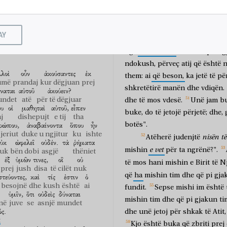
A
Dhe
thoshin:
"
nuk
është
k
τὸν
Πατέρα,
καὶ
ὁ
tani
thotë:
'Kam
zbritur
prej
qie
kak
të Atit
dhe
ai
ὁ
ἄρτος
ὁ
ἐξ
οὐρανοῦ
nuk
njëri-tjetrin!
Asnjë
mund
buka
ajo
prej
qiellit
AY
ν
τοῦτον
τὸν
ἄρτον
ζήσει
ta
ringjall
në
ditën
e
fundit.
Ë
yp
këtë
bukën
do të jetojë
Perëndia'.
nga
Kushdo
që
dëg
ndokush,
përveç
atij
që
është
n
λοὶ
οὖν
ἀκούσαντες
ἐκ
them:
ai
që
beson,
ka
jetë
të
pë
umë
prandaj
kur dëgjuan
prej
shkretëtirë
manën
dhe
vdiqën.
ναται
αὐτοῦ
ἀκούειν?
ndet
atë
për të dëgjuar
dhe
të
mos
vdesë.
Unë
jam
b
ου
οἱ
μαθηταὶ
αὐτοῦ,
εἶπεν
buke,
do
të
jetojë
përjetë;
dhe,
j
dishepujt
e tij
tha
ρώπου,
ἀναβαίνοντα
ὅπου
ἦν
botës".
jeriut
duke u ngjitur
ku
ishte
nisën
të
Atëherë
judenjtë
ὐκ
ὠφελεῖ
οὐδέν.
τὰ
ῥήματα
e
vet
mishin
për
ta
ngrënë?".
uk
bën dobi
asgjë
thëniet
ἐξ
ὑμῶν
τινες,
οἳ
οὐ
të
mos
hani
mishin
e
Birit
të
Nj
prej
jush
disa
të cilët
nuk
që
ha
mishin
tim
dhe
që
pi
gja
στεύοντες,
καὶ
τίς
ἐστιν
ὁ
 besojnë
dhe
kush
është
ai
fundit.
Sepse
mishi
im
është
ὑμῖν,
ὅτι
οὐδεὶς
δύναται
mishin
tim
dhe
që
pi
gjakun
ti
në
juve
se
asnjë
mundet
ς.
dhe
unë
jetoj
për
shkak
të
Atit,
t
Kjo
është
buka
që
zbriti
prej