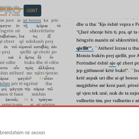
për
punoni
ushqimin
që
prishe
ἰ
μὴ
ὁ
ὢν
παρὰ
τοῦ
t'jua
japë
Biri
i
Njeriut,
sepse
k
ë
mos
ai
që është
nga
UGNT
γω
ὑμῖν,
ὁ
πιστεύων
ἔχει
ζωὴν
Atëherë
i
thanë
atij:
"Çfa
em
juve
ai
që beson
ka
jetë
dhe
u
tha:
"Kjo
është
vepra
e
P
ἔφαγον
ἐν
τῇ
ἐρήμῳ
τὸ
ëngrën
në
shkretëtirën
"Çfarë
shenje
bën
ti,
pra,
që
ta
ταβαίνων,
ἵνα
τις
ἐξ
hëngrën
manën
në
shkretëtirë,
ë zbret
që
ndokush
prej
ἐκ
τοῦ
οὐρανοῦ
καταβάς;
ἐάν
qiellit'".
Atëherë
Jezusi
u
tha
o
prej
qiellit
që zbriti
po
Moisiu
bukën
prej
qiellit,
por
A
καὶ
ὁ
ἄρτος
δὲ
ὃν
inë
edhe
buka
dhe
të cilën
Perëndisë
është
ajo
që
zbret
pr
οντο
οὖν
πρὸς
ἀλλήλους
jep
gjithmonë
këtë
bukë!".
Je
shin
atëherë
me
njëri-tjetrin
άρκα
φαγεῖν?
εἶπεν
ketë
aspak
uri
dhe
ai
që
beson
ishin
për të ngrënë
tha
megjithëse
më
keni
parë,
përsë
μὴ
φάγητε
τὴν
σάρκα
τοῦ
që
vjen
tek
unë,
nuk
do
ta
nxje
mos
të hani
mishin
ἑαυτοῖς.
ὁ
τρώγων
vullnetin
tim,
por
vullnetin
e
at
vetet tuaja
ai
që përtyp
mos
humbas
asgjë
nga
ajo
çfar
κἀγὼ
ἀναστήσω
αὐτὸν
τῇ
he unë
do të ringjall
atë
është
vullneti
i
Atit
tim:
që
kus
ὸ
αἷμά
μου
ἀληθής
ἐστι
në
dhe
unë
do
ta
ringjall
ditën
gjaku
im
e vërtetë
është
ἐμοὶ
μένει,
κἀγὼ
ἐν
αὐτῷ.
nisën
të
 brendshëm në sesion.
Atëherë
judenjtë
mua
rri
dhe unë
në
atë