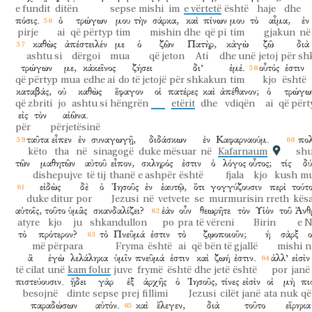
e fundit
ditën
sepse
mishi
im
e vërtetë
është
haje
dhe
πόσις.
ὁ
τρώγων
μου
τὴν
σάρκα,
καὶ
πίνων
μου
τὸ
αἷμα,
ἐν
pirje
ai
që përtyp
tim
mishin
dhe
që pi
tim
gjakun
në
καθὼς
ἀπέστειλέν
με
ὁ
ζῶν
Πατὴρ,
κἀγὼ
ζῶ
διὰ
ashtu si
dërgoi
mua
që jeton
Ati
dhe unë
jetoj
për sh
τρώγων
με,
κἀκεῖνος
ζήσει
δι’
ἐμέ.
οὗτός
ἐστιν
që përtyp
mua
edhe ai
do të jetojë
për shkakun
tim
kjo
është
καταβάς,
οὐ
καθὼς
ἔφαγον
οἱ
πατέρες
καὶ
ἀπέθανον;
ὁ
τρώγω
që zbriti
jo
ashtu si
hëngrën
etërit
dhe
vdiqën
ai
që përt
εἰς
τὸν
αἰῶνα.
për
përjetësinë
ταῦτα
εἶπεν
ἐν
συναγωγῇ,
διδάσκων
ἐν
Καφαρναούμ.
πολ
këto
tha
në
sinagogë
duke mësuar
në
Kafarnaum
sh
τῶν
μαθητῶν
αὐτοῦ
εἶπον,
σκληρός
ἐστιν
ὁ
λόγος
οὗτος;
τίς
δύ
dishepujve
të tij
thanë
e ashpër
është
fjala
kjo
kush
mu
εἰδὼς
δὲ
ὁ
Ἰησοῦς
ἐν
ἑαυτῷ,
ὅτι
γογγύζουσιν
περὶ
τούτ
duke ditur
por
Jezusi
në
vetvete
se
murmurisin
rreth
kësa
αὐτοῖς,
τοῦτο
ὑμᾶς
σκανδαλίζει?
ἐὰν
οὖν
θεωρῆτε
τὸν
Υἱὸν
τοῦ
Ἀνθ
atyre
kjo
ju
shkandullon
po
pra
të vëreni
Birin
e N
τὸ
πρότερον?
τὸ
Πνεῦμά
ἐστιν
τὸ
ζῳοποιοῦν;
ἡ
σὰρξ
ο
më përpara
Fryma
është
ai
që bën të gjallë
mishi
n
ἃ
ἐγὼ
λελάληκα
ὑμῖν
πνεῦμά
ἐστιν
καὶ
ζωή
ἐστιν.
ἀλλ’
εἰσὶν
të cilat
unë
kam folur
juve
frymë
është
dhe
jetë
është
por
janë
πιστεύουσιν.
ᾔδει
γὰρ
ἐξ
ἀρχῆς
ὁ
Ἰησοῦς,
τίνες
εἰσὶν
οἱ
μὴ
πι
besojnë
dinte
sepse
prej
fillimi
Jezusi
cilët
janë
ata
nuk
që
παραδώσων
αὐτόν.
καὶ
ἔλεγεν,
διὰ
τοῦτο
εἴρηκα