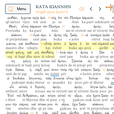
ἑλκύσῃ
αὐτόν,
κἀγὼ
ἀναστήσω
αὐτὸν
ἐν
τῇ
ἐσχάτῃ
ἡμέρᾳ.
të tërheqë
atë
dhe unë
do të ringjall
atë
në
e fundit
ditën
ΚΑΤΑ ΙΩΑΝΝΗΝ
προφήταις,
Menu
καὶ
ἔσονται
πάντες
διδακτοὶ
Θεοῦ.
πᾶς
ὁ
Ungjilli sipas Gjonit 6
profetët
dhe
do të jenë
të gjithë
të mësuar
e Perëndisë
kushdo
μαθὼν,
ἔρχεται
πρὸς
ἐμέ.
οὐχ
ὅτι
τὸν
Πατέρα
ἑώρακέν
τις,
ε
që mësoi
vjen
tek
unë
jo
se
Atin
ka parë
ndokush
n
Θεοῦ;
οὗτος
ἑώρακεν
τὸν
Πατέρα.
ἀμὴν,
ἀμὴν,
λέ
Perëndia
ky
ka parë
Atin
me të vërtetë
me të vërtetë
th
αἰώνιον.
ἐγώ
εἰμι
ὁ
ἄρτος
τῆς
ζωῆς.
οἱ
πατέρες
ὑμῶν
të përjetshme
unë
jam
buka
e jetës
etërit
tuaj
h
μάννα,
καὶ
ἀπέθανον.
οὗτός
ἐστιν
ὁ
ἄρτος
ὁ
ἐκ
τοῦ
οὐρανοῦ
κα
manën
dhe
vdiqën
kjo
është
buka
ajo
prej
qiellit
q
αὐτοῦ
φάγῃ,
καὶ
μὴ
ἀποθάνῃ.
ἐγώ
εἰμι
ὁ
ἄρτος
ὁ
ζῶν
ὁ
saj
të hajë
dhe
mos
të vdesë
unë
jam
buka
ajo
që jeton
aj
τις
φάγῃ
ἐκ
τούτου
τοῦ
ἄρτου,
ζήσεται
εἰς
τὸν
αἰῶνα;
ndokush
të hajë
prej
kësaj
bukës
do të jetojë
për
përjetës
ἐγὼ
δώσω,
ἡ
σάρξ
μού
ἐστιν
ὑπὲρ
τῆς
τοῦ
κόσμου
ζωῆς.
ἐμάχ
unë
do të jap
mishi
im
është
për
e botës
jetën
zihe
οἱ
Ἰουδαῖοι
λέγοντες,
πῶς
δύναται
οὗτος
ἡμῖν
δοῦναι
τὴν
σ
judenjtë
duke thënë
si
mundet
ky
neve
për të dhënë
m
οὖν
αὐτοῖς
ὁ
Ἰησοῦς,
ἀμὴν,
ἀμὴν,
λέγω
ὑμῖν,
ἐὰν
atëherë
atyre
Jezusi
me të vërtetë
me të vërtetë
them
juve
po
Υἱοῦ
τοῦ
Ἀνθρώπου,
καὶ
πίητε
αὐτοῦ
τὸ
αἷμα,
οὐκ
ἔχετε
ζωὴν
ἐν
e Birit
të Njeriut
dhe
të pini
e tij
gjakun
nuk
keni
jetë
në
μου
τὴν
σάρκα,
καὶ
πίνων
μου
τὸ
αἷμα,
ἔχει
ζωὴν
αἰώνιον,
tim
mishin
dhe
që pi
tim
gjakun
ka
jetë
të përjetshme
d
ἐσχάτῃ
ἡμέρᾳ.
ἡ
γὰρ
σάρξ
μου
ἀληθής
ἐστι
βρῶσις,
καὶ
τ