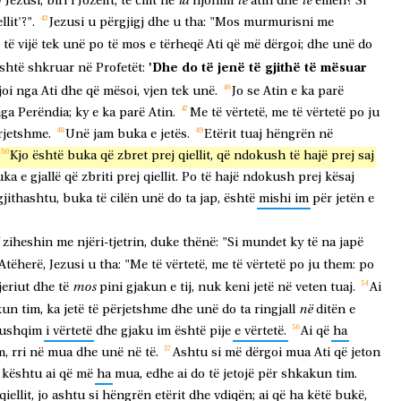
ia
të
të
y
Jezusi,
biri
i
Jozefit,
të
cilit
ne
njohim
atin
dhe
ëmën?
Si
llit'?".
Jezusi
u
përgjigj
dhe
u
tha:
"Mos
murmurisni
me
të
vijë
tek
unë
po
të
mos
e
tërheqë
Ati
që
më
dërgoi;
dhe
unë
do
'Dhe
do
të
jenë
të
gjithë
të
mësuar
shtë
shkruar
në
Profetët:
joi
nga
Ati
dhe
që
mësoi,
vjen
tek
unë.
Jo
se
Atin
e
ka
parë
ga
Perëndia;
ky
e
ka
parë
Atin.
Me
të
vërtetë,
me
të
vërtetë
po
ju
rjetshme.
Unë
jam
buka
e
jetës.
Etërit
tuaj
hëngrën
në
Kjo
është
buka
që
zbret
prej
qiellit,
që
ndokush
të
hajë
prej
saj
uka
e
gjallë
që
zbriti
prej
qiellit.
Po
të
hajë
ndokush
prej
kësaj
gjithashtu,
buka
të
cilën
unë
do
ta
jap,
është
mishi
im
për
jetën
e
ziheshin
me
njëri-tjetrin,
duke
thënë:
"Si
mundet
ky
të
na
japë
Atëherë,
Jezusi
u
tha:
"Me
të
vërtetë,
me
të
vërtetë
po
ju
them:
po
mos
eriut
dhe
të
pini
gjakun
e
tij,
nuk
keni
jetë
në
veten
tuaj.
Ai
në
kun
tim,
ka
jetë
të
përjetshme
dhe
unë
do
ta
ringjall
ditën
e
ushqim
i
vërtetë
dhe
gjaku
im
është
pije
e
vërtetë.
Ai
që
ha
m,
rri
në
mua
dhe
unë
në
të.
Ashtu
si
më
dërgoi
mua
Ati
që
jeton
kështu
ai
që
më
ha
mua,
edhe
ai
do
të
jetojë
për
shkakun
tim.
qiellit,
jo
ashtu
si
hëngrën
etërit
dhe
vdiqën;
ai
që
ha
këtë
bukë,