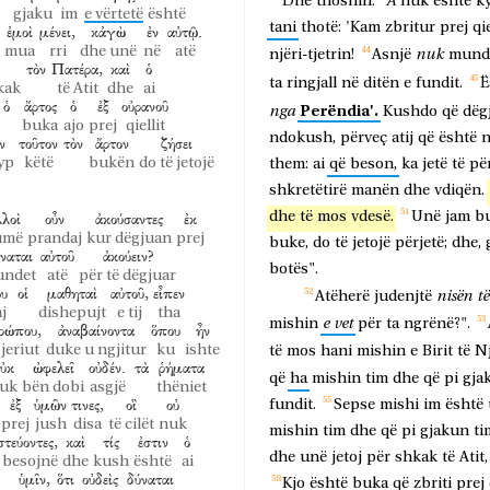
A
Dhe
thoshin:
"
nuk
është
k
gjaku
im
e vërtetë
është
tani
thotë:
'Kam
zbritur
prej
qie
ἐμοὶ
μένει,
κἀγὼ
ἐν
αὐτῷ.
mua
rri
dhe unë
në
atë
nuk
njëri-tjetrin!
Asnjë
mund
τὸν
Πατέρα,
καὶ
ὁ
ta
ringjall
në
ditën
e
fundit.
Ë
kak
të Atit
dhe
ai
ὁ
ἄρτος
ὁ
ἐξ
οὐρανοῦ
Perëndia'.
nga
Kushdo
që
dëg
buka
ajo
prej
qiellit
ndokush,
përveç
atij
që
është
n
ν
τοῦτον
τὸν
ἄρτον
ζήσει
yp
këtë
bukën
do të jetojë
them:
ai
që
beson,
ka
jetë
të
pë
shkretëtirë
manën
dhe
vdiqën.
λοὶ
οὖν
ἀκούσαντες
ἐκ
dhe
të
mos
vdesë.
Unë
jam
b
umë
prandaj
kur dëgjuan
prej
buke,
do
të
jetojë
përjetë;
dhe,
ναται
αὐτοῦ
ἀκούειν?
botës".
ndet
atë
për të dëgjuar
ου
οἱ
μαθηταὶ
αὐτοῦ,
εἶπεν
nisën
të
Atëherë
judenjtë
j
dishepujt
e tij
tha
e
vet
mishin
për
ta
ngrënë?".
ρώπου,
ἀναβαίνοντα
ὅπου
ἦν
jeriut
duke u ngjitur
ku
ishte
të
mos
hani
mishin
e
Birit
të
Nj
ὐκ
ὠφελεῖ
οὐδέν.
τὰ
ῥήματα
që
ha
mishin
tim
dhe
që
pi
gja
uk
bën dobi
asgjë
thëniet
ἐξ
ὑμῶν
τινες,
οἳ
οὐ
fundit.
Sepse
mishi
im
është
prej
jush
disa
të cilët
nuk
mishin
tim
dhe
që
pi
gjakun
ti
στεύοντες,
καὶ
τίς
ἐστιν
ὁ
dhe
unë
jetoj
për
shkak
të
Atit,
 besojnë
dhe
kush
është
ai
ὑμῖν,
ὅτι
οὐδεὶς
δύναται
Kjo
është
buka
që
zbriti
prej