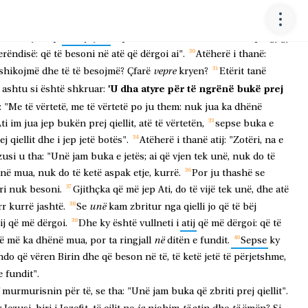
për
t,
po
ushqimin
që
mbetet
për
jetë
të
përjetshme,
të
cilin
do
ëtë
e
vulosi
Ati,
Perëndia".
rë
të
bëjmë
që
të
kryejmë
veprat
e
Perëndisë?".
Jezusi
u
përgjigj
erëndisë:
që
të
besoni
në
atë
që
dërgoi
ai".
Atëherë
i
thanë:
vepre
shikojmë
dhe
të
të
besojmë?
Çfarë
kryen?
Etërit
tanë
'U
dha
atyre
për
të
ngrënë
bukë
prej
ashtu
si
është
shkruar:
:
"Me
të
vërtetë,
me
të
vërtetë
po
ju
them:
nuk
jua
ka
dhënë
ti
im
jua
jep
bukën
prej
qiellit,
atë
të
vërtetën,
sepse
buka
e
ej
qiellit
dhe
i
jep
jetë
botës".
Atëherë
i
thanë
atij:
"Zotëri,
na
e
zusi
u
tha:
"Unë
jam
buka
e
jetës;
ai
që
vjen
tek
unë,
nuk
do
të
në
mua,
nuk
do
të
ketë
aspak
etje,
kurrë.
Por
ju
thashë
se
ri
nuk
besoni.
Gjithçka
që
më
jep
Ati,
do
të
vijë
tek
unë,
dhe
atë
unë
rr
kurrë
jashtë.
Se
kam
zbritur
nga
qielli
jo
që
të
bëj
ij
që
më
dërgoi.
Dhe
ky
është
vullneti
i
atij
që
më
dërgoi:
që
të
në
ë
më
ka
dhënë
mua,
por
ta
ringjall
ditën
e
fundit.
Sepse
ky
hdo
që
vëren
Birin
dhe
që
beson
në
të,
të
ketë
jetë
të
përjetshme,
e
fundit".
murmurisnin
për
të,
se
tha:
"Unë
jam
buka
që
zbriti
prej
qiellit".