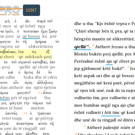
ἔστιν
γεγραμμένον
ἐν
τοῖς
për
punoni
ushqimin
që
prishe
është
shkruar
në
t'jua
japë
Biri
i
Njeriut,
sepse
k
UGNT
ἀκούσας
παρὰ
τοῦ
Πατρὸς
καὶ
që dëgjoi
nga
Ati
dhe
Atëherë
i
thanë
atij:
"Çfa
ἰ
μὴ
ὁ
ὢν
παρὰ
τοῦ
dhe
u
tha:
"Kjo
është
vepra
e
P
ë
mos
ai
që është
nga
γω
ὑμῖν,
ὁ
πιστεύων
ἔχει
ζωὴν
"Çfarë
shenje
bën
ti,
pra,
që
ta
em
juve
ai
që beson
ka
jetë
hëngrën
manën
në
shkretëtirë,
ἔφαγον
ἐν
τῇ
ἐρήμῳ
τὸ
qiellit'".
ëngrën
në
shkretëtirën
Atëherë
Jezusi
u
tha
ταβαίνων,
ἵνα
τις
ἐξ
Moisiu
bukën
prej
qiellit,
por
A
ë zbret
që
ndokush
prej
ἐκ
τοῦ
οὐρανοῦ
καταβάς;
ἐάν
Perëndisë
është
ajo
që
zbret
pr
o
prej
qiellit
që zbriti
po
jep
gjithmonë
këtë
bukë!".
Je
καὶ
ὁ
ἄρτος
δὲ
ὃν
ketë
aspak
uri
dhe
ai
që
beson
inë
edhe
buka
dhe
të cilën
οντο
οὖν
πρὸς
ἀλλήλους
megjithëse
më
keni
parë,
përsë
shin
atëherë
me
njëri-tjetrin
që
vjen
tek
unë,
nuk
do
ta
nxje
άρκα
φαγεῖν?
εἶπεν
ishin
për të ngrënë
tha
vullnetin
tim,
por
vullnetin
e
at
μὴ
φάγητε
τὴν
σάρκα
τοῦ
mos
humbas
asgjë
nga
ajo
çfar
mos
të hani
mishin
ἑαυτοῖς.
ὁ
τρώγων
është
vullneti
i
Atit
tim:
që
kus
vetet tuaja
ai
që përtyp
në
dhe
unë
do
ta
ringjall
ditën
κἀγὼ
ἀναστήσω
αὐτὸν
τῇ
nisën
të
Atëherë
judenjtë
he unë
do të ringjall
atë
ὸ
αἷμά
μου
ἀληθής
ἐστι