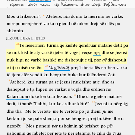
tridhjetë
stade,
vërejtën
Jezusin
duke
ecur
mbi
det
dhe
duke
εὑρόντες
αὐτὸν
πέραν
τῆς
θαλάσσης,
εἶπον
αὐτῷ,
Ῥαββεί,
πότε
ardhur
afër
varkës,
dhe
u
frikësuan.
Por
ai
u
tha:
"Unë
jam.
kur gjetën
atë
matanë
detit
thanë
atij
o Rabbi
kur
ὧδε
γέγονας?
ἀπεκρίθη
αὐτοῖς
ὁ
Ἰησοῦς
καὶ
εἶπεν,
ata
Mos
u
frikësoni!".
Atëherë,
donin
ta
merrnin
në
varkë,
këtu
je ndodhur
u përgjigj
atyre
Jezusi
dhe
tha
mirëpo
menjëherë
varka
u
gjend
në
tokën
drejt
së
cilës
po
ἀμὴν,
ἀμὴν,
λέγω
ὑμῖν,
ζητεῖτέ
με,
οὐχ
ὅτι
me të vërtetë
me të vërtetë
them
juve
kërkoni
mua
jo
se
shkonin.
εἴδετε
σημεῖα,
ἀλλ’
ὅτι
ἐφάγετε
ἐκ
τῶν
ἄρτων
καὶ
ἐχορτάσθητε.
JEZUSI, BUKA E JETËS
patë
shenja
por
se
hëngrët
prej
bukëve
dhe
u ngopët
ἐργάζεσθε
μὴ
τὴν
βρῶσιν
τὴν
ἀπολλυμένην,
ἀλλὰ
τὴν
βρῶσιν
Të
nesërmen,
turma
që
kishte
qëndruar
matanë
detit
pa
punoni
mos
hajen
atë
që prishet
por
ushqimin
se
nuk
kishte
aty
varkë
tjetër
të
vogël,
veçse
një,
dhe
se
Jezusi
τὴν
μένουσαν
εἰς
ζωὴν
αἰώνιον,
ἣν
ὁ
Υἱὸς
τοῦ
që
nuk
hipi
në
varkë
bashkë
me
dishepujt
e
tij,
por
dishepujt
atë
që mbetet
për
jetë
të përjetshme
të cilin
Biri
Ἀνθρώπου
ὑμῖν
δώσει;
τοῦτον
γὰρ
ὁ
Πατὴρ
ἐσφράγισεν
ὁ
Megjithatë
e
tij
u
nisën
vetëm.
,
prej
Tiberiadës
erdhën
varka
i Njeriut
juve
do të japë
këtë
sepse
Ati
vulosi
të
tjera
afër
vendit
ku
hëngrën
bukë
kur
falënderoi
Zoti.
Θεός.
εἶπον
οὖν
πρὸς
αὐτόν,
τί
ποιῶμεν,
ἵνα
Perëndia
thanë
atëherë
drejt
atij
çfarë
të bëjmë
që
Atëherë,
kur
turma
pa
se
Jezusi
nuk
ishte
atje,
dhe
as
ἐργαζώμεθα
τὰ
ἔργα
τοῦ
Θεοῦ?
ἀπεκρίθη
ὁ
Ἰησοῦς
dishepujt
e
tij,
hipën
në
varkat
e
vogla
dhe
erdhën
në
të punojmë
punët
e Perëndisë
u përgjigj
Jezusi
καὶ
εἶπεν
αὐτοῖς,
τοῦτό
ἐστιν
τὸ
ἔργον
τοῦ
Θεοῦ,
ἵνα
Kafarnaum
duke
kërkuar
Jezusin.
Dhe
si
e
gjetën
matanë
dhe
tha
atyre
kjo
është
puna
e Perëndisë
që
detit,
i
thanë:
"Rabbi,
kur
ke
ardhur
këtu?".
Jezusi
iu
përgjigj
πιστεύητε
εἰς
ὃν
ἀπέστειλεν
ἐκεῖνος.
εἶπον
οὖν
αὐτῷ,
ju
dhe
tha:
"Me
të
vërtetë,
me
të
vërtetë
po
ju
them:
më
të besoni
në
të cilin
dërgoi
ai
thanë
atëherë
atij
τί
οὖν
ποιεῖς
σὺ
σημεῖον,
ἵνα
ἴδωμεν
καὶ
πιστεύσωμέν
σοι?
kërkoni
jo
se
patë
shenja,
por
se
hëngrët
prej
bukëve
dhe
u
çfarë
pra
bën
ti
shenje
që
të shikojmë
dhe
të besojmë
ty
për
për
ngopët.
Mos
punoni
ushqimin
që
prishet,
po
τί
ἐργάζῃ?
οἱ
πατέρες
ἡμῶν
τὸ
μάννα
ἔφαγον
ἐν
τῇ
çfarë
punon
etërit
tanë
manën
hëngrën
në
ushqimin
që
mbetet
për
jetë
të
përjetshme,
të
cilin
do
t'jua