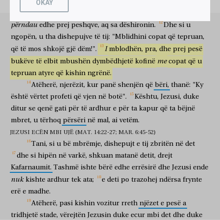
detin
dhe
kur hipën
në
varkë
shkonin
matanë
Atëherë,
Jezusi
mori
bukët
dhe,
si
falënderoi,
ua
OKAY
θαλάσσης
εἰς
Καφαρναούμ.
καὶ
σκοτία
ἤδη
ἐγεγόνει,
për
të
ngrënë
përndau
atyre
që
ishin
shtruar
;
po
kështu
detit
drejt
Kafarnaumit
edhe
errësirë
tashmë
ishte bërë
καὶ
οὔπω
ἐληλύθει
πρὸς
αὐτοὺς
ὁ
Ἰησοῦς.
ἥ
τε
përndau
edhe
prej
peshqve,
aq
sa
dëshironin.
Dhe
si
u
dhe
ende nuk
kishte ardhur
tek
ata
Jezusi
e
ngopën,
u
tha
dishepujve
të
tij:
"Mblidhini
copat
që
tepruan,
θάλασσα
ἀνέμου
μεγάλου
πνέοντος
διηγείρετο.
I
që
të
mos
shkojë
gjë
dëm!".
mblodhën,
pra,
dhe
prej
pesë
deti
erë
e madhe
ndërsa frynte
trazohej
ἐληλακότες
οὖν
ὡς
σταδίους
εἴκοσι
πέντε
ἢ
me
bukëve
të
elbit
mbushën
dymbëdhjetë
kofinë
copat
që
u
pasi kishin vozitur
atëherë
rreth
stade
njëzet
pesë
a
tepruan
atyre
që
kishin
ngrënë.
τριάκοντα,
θεωροῦσιν
τὸν
Ἰησοῦν
περιπατοῦντα
ἐπὶ
τῆς
θαλάσσης,
tridhjetë
vërejnë
Jezusin
duke ecur
mbi
detin
Atëherë,
njerëzit,
kur
panë
shenjën
që
bëri,
thanë:
"Ky
καὶ
ἐγγὺς
τοῦ
πλοίου
γινόμενον,
καὶ
ἐφοβήθησαν.
ὁ
është
vërtet
profeti
që
vjen
në
botë".
Kështu,
Jezusi,
duke
dhe
afër
varkës
duke u ndodhur
dhe
u frikësuan
ai
δὲ
λέγει
αὐτοῖς,
ἐγώ
εἰμι;
μὴ
φοβεῖσθε.
ἤθελον
οὖν
ditur
se
qenë
gati
për
të
ardhur
e
për
ta
kapur
që
ta
bëjnë
por
thotë
atyre
unë
jam
mos
frikësohuni
donin
atëherë
mbret,
u
tërhoq
përsëri
në
mal,
ai
vetëm.
λαβεῖν
αὐτὸν
εἰς
τὸ
πλοῖον,
καὶ
εὐθέως
ἐγένετο
τὸ
JEZUSI ECËN MBI UJË (MAT. 14:22-27; MAR. 6:45-52)
për të marrë
atë
në
varkën
dhe
menjëherë
u ndodh
πλοῖον
ἐπὶ
τῆς
γῆς
εἰς
ἣν
ὑπῆγον.
Tani,
si
u
bë
mbrëmje,
dishepujt
e
tij
zbritën
në
det
varka
mbi
tokën
drejt
së cilës
shkonin
dhe
si
hipën
në
varkë,
shkuan
matanë
detit,
drejt
τῇ
ἐπαύριον
ὁ
ὄχλος
ὁ
ἑστηκὼς
πέραν
të nesërmen
turma
ajo
që kishte qëndruar
matanë
Kafarnaumit.
Tashmë
ishte
bërë
edhe
errësirë
dhe
Jezusi
ende
τῆς
θαλάσσης
εἶδον
ὅτι
πλοιάριον
ἄλλο
οὐκ
ἦν
ἐκεῖ,
εἰ
nuk
kishte
ardhur
tek
ata;
e
deti
po
trazohej
ndërsa
frynte
detit
panë
se
varkë e vogël
tjetër
nuk
ishte
atje
në
μὴ
ἕν,
καὶ
ὅτι
οὐ
συνεισῆλθεν
τοῖς
μαθηταῖς
αὐτοῦ
ὁ
erë
e
madhe.
mos
një
dhe
se
nuk
hipi bashkë
dishepujt
e tij
Atëherë,
pasi
kishin
vozitur
rreth
njëzet
e
pesë
a
Ἰησοῦς
εἰς
τὸ
πλοῖον,
ἀλλὰ
μόνοι
οἱ
μαθηταὶ
αὐτοῦ
tridhjetë
stade,
vërejtën
Jezusin
duke
ecur
mbi
det
dhe
duke
Jezusi
në
varkën
por
të vetëm
dishepujt
e tij