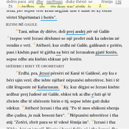
dolën para
atij
dhe
njoftuan
duke thënë
se
fëmija
i tij
vetëm
gruas
i
thanë:
"Nuk
besojmë
më
për
shkak
të
të
folurit
ζῇ.
ἐπύθετο
οὖν
τὴν
ὥραν
παρ’
αὐτῶν
ἐν
ᾗ
por
tënd,
sepse
vetë
kemi
dëgjuar
dhe
e
dimë
se
ky
është
jeton
kërkoi
atëherë
orën
nga
ata
në
të cilën
κομψότερον
ἔσχεν.
εἶπον
οὖν
αὐτῷ,
ὅτι
ἐχθὲς
ὥραν
ἑβδόμην,
vërtet
Shpëtimtari
i
botës".
përmirësim
pati
thanë
atëherë
atij
se
dje
orë
të shtatë
JEZUSI NË GALILE
ἀφῆκεν
αὐτὸν
ὁ
πυρετός.
ἔγνω
οὖν
ὁ
πατὴρ,
ὅτι
ἐκείνῃ
la
atë
ethja
kuptoi
atëherë
ati
se
ajo
për
Tani,
mbas
dy
ditëve,
doli
prej
andej
në
Galile
τῇ
ὥρᾳ
ἐν
ᾗ
εἶπεν
αὐτῷ
ὁ
Ἰησοῦς,
ὁ
υἱός
σου
ζῇ;
καὶ
(sepse
vetë
Jezusi
dëshmoi
se
një
profet
nuk
ka
nderim
në
ora
në
të cilën
tha
atij
Jezusi
biri
yt
jeton
dhe
ἐπίστευσεν
αὐτὸς
καὶ
ἡ
οἰκία
αὐτοῦ
ὅλη.
τοῦτο
δὲ
πάλιν
vendin
e
vet).
Atëherë,
kur
erdhi
në
Galile,
galileasit
e
pritën,
besoi
vetë
dhe
shtëpia
e tij
tërë
këtë
dhe
përsëri
pasi
i
kishin
parë
të
gjitha
sa
bëri
në
Jerusalem
gjatë
festës,
δεύτερον
σημεῖον
ἐποίησεν
ὁ
Ἰησοῦς,
ἐλθὼν
ἐκ
τῆς
sepse
edhe
ata
kishin
shkuar
për
festën.
të dytë
shenjë
bëri
Jezusi
kur erdhi
prej
Ἰουδαίας
εἰς
τὴν
Γαλιλαίαν.
SHËRIMI I BIRIT TË OBORRTARIT
Judesë
në
Galilenë
Jezusi
aty
Erdhi,
pra,
përsëri
në
Kanë
të
Galilesë,
ku
e
bëri
ujin
verë,
dhe
ishte
njëfarë
nëpunësi
mbretëror,
biri
i
të
cilit
lëngonte
në
Kafarnaum.
Ky,
kur
dëgjoi
se
Jezusi
kishte
e
ardhur
prej
Judesë
në
Galile,
shkoi
tek
ai
dhe
luti
që
të
zbriste
dhe
të
shëronte
birin
e
tij,
sepse
ishte
gati
duke
vdekur.
Atëherë
Jezusi
i
tha
atij:
"Po
të
mos
shikoni
shenja
ju
dhe
çudira,
nuk
besoni
fare".
Nëpunësi
mbretëror
i
tha
atij:
"Zotëri,
zbrit
para
se
të
vdesë
fëmija
im".
Jezusi
i
tha: