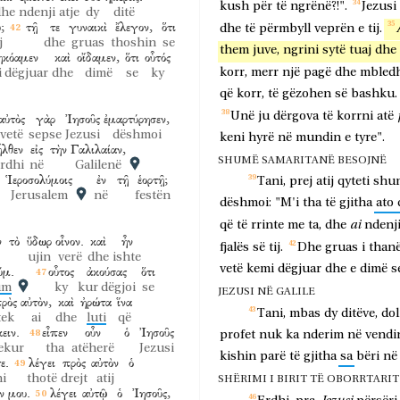
kush
për
të
ngrënë?!".
Jezusi
dhe
ndenji
atje
dy
ditë
;
τῇ
τε
γυναικὶ
ἔλεγον,
ὅτι
dhe
të
përmbyll
veprën
e
tij.
j
dhe
gruas
thoshin
se
them
juve,
ngrini
sytë
tuaj
dhe
ηκόαμεν
καὶ
οἴδαμεν,
ὅτι
οὗτός
korr,
merr
një
pagë
dhe
mbled
 dëgjuar
dhe
dimë
se
ky
që
korr,
të
gëzohen
së
bashku.
Unë
ju
dërgova
të
korrni
atë
αὐτὸς
γὰρ
Ἰησοῦς
ἐμαρτύρησεν,
vetë
sepse
Jezusi
dëshmoi
keni
hyrë
në
mundin
e
tyre".
ἦλθεν
εἰς
τὴν
Γαλιλαίαν,
SHUMË SAMARITANË BESOJNË
rdhi
në
Galilenë
Ἱεροσολύμοις
ἐν
τῇ
ἑορτῇ;
Tani,
prej
atij
qyteti
shu
Jerusalem
në
festën
dëshmoi:
"M'i
tha
të
gjitha
ato
ai
që
të
rrinte
me
ta,
dhe
ndenj
ν
τὸ
ὕδωρ
οἶνον.
καὶ
ἦν
fjalës
së
tij.
Dhe
gruas
i
thanë
ujin
verë
dhe
ishte
vetë
kemi
dëgjuar
dhe
e
dimë
s
ύμ.
οὗτος
ἀκούσας
ὅτι
um
ky
kur dëgjoi
se
JEZUSI NË GALILE
ρὸς
αὐτὸν,
καὶ
ἠρώτα
ἵνα
Tani,
mbas
dy
ditëve,
dol
tek
ai
dhe
luti
që
ειν.
εἶπεν
οὖν
ὁ
Ἰησοῦς
profet
nuk
ka
nderim
në
vendi
dekur
tha
atëherë
Jezusi
kishin
parë
të
gjitha
sa
bëri
në
ε.
λέγει
πρὸς
αὐτὸν
ὁ
i
thotë
drejt
atij
SHËRIMI I BIRIT TË OBORRTARIT
ν
μου.
λέγει
αὐτῷ
ὁ
Ἰησοῦς,