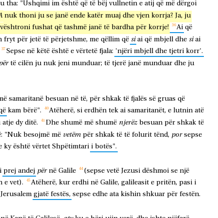
u
tha:
"Ushqimi
im
është
që
të
bëj
vullnetin
e
atij
që
më
dërgoi
A
nuk
thoni
ju
se
janë
ende
katër
muaj
dhe
vjen
korrja?
Ja,
ju
vështroni
fushat
që
tashmë
janë
të
bardha
për
korrje!
Ai
që
si
si
h
fryt
për
jetë
të
përjetshme,
me
qëllim
që
ai
që
mbjell
dhe
ai
Sepse
në
këtë
është
e
vërtetë
fjala:
'njëri
mbjell
dhe
tjetri
korr'.
për
të
cilën
ju
nuk
jeni
munduar;
të
tjerë
janë
munduar
dhe
ju
më
samaritanë
besuan
në
të,
për
shkak
të
fjalës
së
gruas
që
që
kam
bërë".
Atëherë,
si
erdhën
tek
ai
samaritanët,
e
lutnin
atë
njerëz
i
atje
dy
ditë.
Dhe
shumë
më
shumë
besuan
për
shkak
të
vetëm
por
:
"Nuk
besojmë
më
për
shkak
të
të
folurit
tënd,
sepse
e
ky
është
vërtet
Shpëtimtari
i
botës".
për
i
prej
andej
në
Galile
(sepse
vetë
Jezusi
dëshmoi
se
një
n
e
vet).
Atëherë,
kur
erdhi
në
Galile,
galileasit
e
pritën,
pasi
i
Jerusalem
gjatë
festës,
sepse
edhe
ata
kishin
shkuar
për
festën.