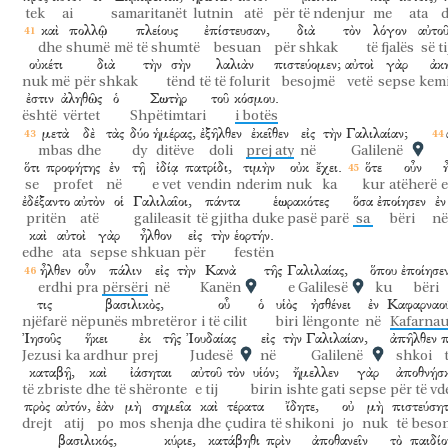
tek
ai
samaritanët
lutnin
atë
për të ndenjur
me
ata
καὶ
πολλῷ
πλείους
ἐπίστευσαν,
διὰ
τὸν
λόγον
αὐτοῦ
dhe
shumë
më të shumtë
besuan
për shkak
të fjalës
së ti
οὐκέτι
διὰ
τὴν
σὴν
λαλιὰν
πιστεύομεν;
αὐτοὶ
γὰρ
ἀκ
nuk më
për shkak
tënd
të të folurit
besojmë
vetë
sepse
kemi
ἐστιν
ἀληθῶς
ὁ
Σωτὴρ
τοῦ
κόσμου.
është
vërtet
Shpëtimtari
i botës
μετὰ
δὲ
τὰς
δύο
ἡμέρας,
ἐξῆλθεν
ἐκεῖθεν
εἰς
τὴν
Γαλιλαίαν;
mbas
dhe
dy
ditëve
doli
prej aty
në
Galilenë
ὅτι
προφήτης
ἐν
τῇ
ἰδίᾳ
πατρίδι,
τιμὴν
οὐκ
ἔχει.
ὅτε
οὖν
se
profet
në
e vet
vendin
nderim
nuk
ka
kur
atëherë
e
ἐδέξαντο
αὐτὸν
οἱ
Γαλιλαῖοι,
πάντα
ἑωρακότες
ὅσα
ἐποίησεν
ἐν
pritën
atë
galileasit
të gjitha
duke pasë parë
sa
bëri
në
καὶ
αὐτοὶ
γὰρ
ἦλθον
εἰς
τὴν
ἑορτήν.
edhe
ata
sepse
shkuan
për
festën
ἦλθεν
οὖν
πάλιν
εἰς
τὴν
Κανὰ
τῆς
Γαλιλαίας,
ὅπου
ἐποίησε
erdhi
pra
përsëri
në
Kanën
e Galilesë
ku
bëri
τις
βασιλικὸς,
οὗ
ὁ
υἱὸς
ἠσθένει
ἐν
Καφαρναο
njëfarë
nëpunës mbretëror
i të cilit
biri
lëngonte
në
Kafarna
Ἰησοῦς
ἥκει
ἐκ
τῆς
Ἰουδαίας
εἰς
τὴν
Γαλιλαίαν,
ἀπῆλθεν
π
Jezusi
ka ardhur
prej
Judesë
në
Galilenë
shkoi
καταβῇ,
καὶ
ἰάσηται
αὐτοῦ
τὸν
υἱόν;
ἤμελλεν
γὰρ
ἀποθνῄσκ
të zbriste
dhe
të shëronte
e tij
birin
ishte gati
sepse
për të v
πρὸς
αὐτόν,
ἐὰν
μὴ
σημεῖα
καὶ
τέρατα
ἴδητε,
οὐ
μὴ
πιστεύσητ
drejt
atij
po
mos
shenja
dhe
çudira
të shikoni
jo
nuk
të beson
βασιλικός,
κύριε,
κατάβηθι
πρὶν
ἀποθανεῖν
τὸ
παιδίο