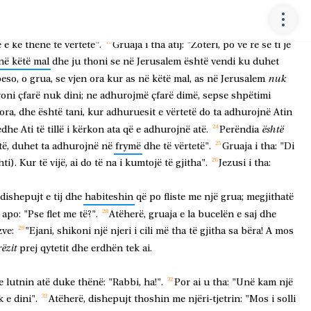
a:
"Shko,
thirr
burrin
tënd
dhe
eja
këtu!".
Gruaja
u
përgjigj
dhe
i
tha:
"Mirë
the
'nuk
kam
burrë',
sepse
pate
pesë
burra
dhe
ai
që
ë
e
ke
thënë
të
vërtetë".
Gruaja
i
tha
atij:
"Zotëri,
po
vë
re
se
ti
je
në
këtë
mal
dhe
ju
thoni
se
në
Jerusalem
është
vendi
ku
duhet
nuk
eso,
o
grua,
se
vjen
ora
kur
as
në
këtë
mal,
as
në
Jerusalem
oni
çfarë
nuk
dini;
ne
adhurojmë
çfarë
dimë,
sepse
shpëtimi
ora,
dhe
është
tani,
kur
adhuruesit
e
vërtetë
do
ta
adhurojnë
Atin
është
edhe
Ati
të
tillë
i
kërkon
ata
që
e
adhurojnë
atë.
Perëndia
të,
duhet
ta
adhurojnë
në
frymë
dhe
të
vërtetë".
Gruaja
i
tha:
"Di
hti).
Kur
të
vijë,
ai
do
të
na
i
kumtojë
të
gjitha".
Jezusi
i
tha:
dishepujt
e
tij
dhe
habiteshin
që
po
fliste
me
një
grua;
megjithatë
apo:
"Pse
flet
me
të?".
Atëherë,
gruaja
e
la
bucelën
e
saj
dhe
zve:
"Ejani,
shikoni
një
njeri
i
cili
më
tha
të
gjitha
sa
bëra!
A
mos
rëzit
prej
qytetit
dhe
erdhën
tek
ai.
e
lutnin
atë
duke
thënë:
"Rabbi,
ha!".
Por
ai
u
tha:
"Unë
kam
një
k
e
dini".
Atëherë,
dishepujt
thoshin
me
njëri-tjetrin:
"Mos
i
solli