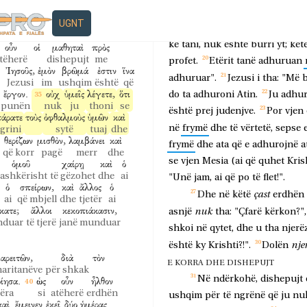
ο
πρὸς
αὐτόν.
ujë!"
Jezusi
për
të
nxjerrë
.
i
th
n
tek
ai
UGNT
ί,
φάγε.
ὁ
δὲ
εἶπεν
αὐτοῖς,
tha:
"Nuk
kam
burrë".
Jezusi
i
bi
ha
ai
por
tha
atyre
ke
tani,
nuk
është
burri
yt;
kët
οὖν
οἱ
μαθηταὶ
πρὸς
tëherë
dishepujt
me
profet.
Etërit
tanë
adhuruan
Ἰησοῦς,
ἐμὸν
βρῶμά
ἐστιν
ἵνα
adhuruar".
Jezusi
i
tha:
"Më
b
Jezusi
im
ushqim
është
që
ἔργον.
οὐχ
ὑμεῖς
λέγετε,
ὅτι
do
ta
adhuroni
Atin.
Ju
adhur
punën
nuk
ju
thoni
se
është
prej
judenjve.
Por
vjen
πάρατε
τοὺς
ὀφθαλμοὺς
ὑμῶν
καὶ
në
frymë
dhe
të
vërtetë,
sepse
grini
sytë
tuaj
dhe
θερίζων
μισθὸν,
λαμβάνει
καὶ
frymë
dhe
ata
që
e
adhurojnë
a
që korr
pagë
merr
dhe
se
vjen
Mesia
(ai
që
quhet
Kris
ὁμοῦ
χαίρῃ
καὶ
ὁ
ashkërisht
të gëzohet
dhe
ai
"Unë
jam,
ai
që
po
të
flet!".
ὁ
σπείρων,
καὶ
ἄλλος
ὁ
çast
Dhe
në
këtë
erdhën
ai
që mbjell
dhe
tjetër
ai
κατε;
ἄλλοι
κεκοπιάκασιν,
nuk
asnjë
tha:
"Çfarë
kërkon?",
nduar
të tjerë
janë munduar
shkoi
në
qytet,
dhe
u
tha
njerë
nje
është
ky
Krishti?!".
Dolën
αρειτῶν,
διὰ
τὸν
E KORRA DHE DISHEPUJT
maritanëve
për shkak
Në
ndërkohë,
dishepujt
ίησα.
ὡς
οὖν
ἦλθον
ëra
si
atëherë
erdhën
ushqim
për
të
ngrënë
që
ju
nu
καὶ
ἔμεινεν
ἐκεῖ
δύο
ἡμέρας.