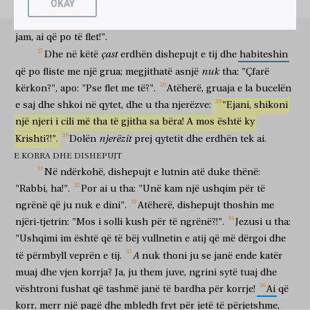
OKAY
vërtetë".
Gruaja
i
tha:
"Di
se
vjen
Mesia
(ai
që
quhet
Krishti).
φαγεῖν?
λέγει
αὐτοῖς
ὁ
Ἰησοῦς,
ἐμὸν
βρῶμά
ἐστιν
ἵνα
Kur
të
vijë,
ai
do
të
na
i
kumtojë
të
gjitha".
Jezusi
i
tha:
"Unë
për të ngrënë
thotë
atyre
Jezusi
im
ushqim
është
që
ποιήσω
τὸ
θέλημα
τοῦ
πέμψαντός
με,
καὶ
τελειώσω
αὐτοῦ
jam,
ai
që
po
të
flet!".
të bëj
vullnetin
e atij
që dërgoi
mua
dhe
të përmbyll
e tij
çast
Dhe
në
këtë
erdhën
dishepujt
e
tij
dhe
habiteshin
τὸ
ἔργον.
οὐχ
ὑμεῖς
λέγετε,
ὅτι
ἔτι
τετράμηνός
ἐστιν
καὶ
punën
nuk
ju
thoni
se
ende
katërmuajsh
është
dhe
nuk
që
po
fliste
me
një
grua;
megjithatë
asnjë
tha:
"Çfarë
ὁ
θερισμὸς
ἔρχεται?
ἰδοὺ,
λέγω
ὑμῖν,
ἐπάρατε
τοὺς
ὀφθαλμοὺς
ὑμῶν
kërkon?",
apo:
"Pse
flet
me
të?".
Atëherë,
gruaja
e
la
bucelën
korrja
vjen
ja
them
juve
ngrini
sytë
tuaj
καὶ
θεάσασθε
τὰς
χώρας,
ὅτι
λευκαί
εἰσιν
πρὸς
θερισμόν
e
saj
dhe
shkoi
në
qytet,
dhe
u
tha
njerëzve:
"Ejani,
shikoni
dhe
vështroni
fushat
se
të bardha
janë
për
korrje
një
njeri
i
cili
më
tha
të
gjitha
sa
bëra!
A
mos
është
ky
ἤδη.
ὁ
θερίζων
μισθὸν,
λαμβάνει
καὶ
συνάγει
καρπὸν
εἰς
njerëzit
Krishti?!".
Dolën
prej
qytetit
dhe
erdhën
tek
ai.
tashmë
ai
që korr
pagë
merr
dhe
mbledh
fryt
për
ζωὴν
αἰώνιον,
ἵνα
ὁ
σπείρων
ὁμοῦ
E KORRA DHE DISHEPUJT
jetë
të përjetshme
me qëllim që
ai
që mbjell
bashkërisht
Në
ndërkohë,
dishepujt
e
lutnin
atë
duke
thënë:
χαίρῃ
καὶ
ὁ
θερίζων.
ἐν
γὰρ
τούτῳ
ὁ
λόγος
ἐστὶν
të gëzohet
dhe
ai
që korr
në
sepse
këtë
fjala
është
"Rabbi,
ha!".
Por
ai
u
tha:
"Unë
kam
një
ushqim
për
të
ἀληθινὸς,
ὅτι
ἄλλος
ἐστὶν
ὁ
σπείρων,
καὶ
ἄλλος
ὁ
θερίζων.
ngrënë
që
ju
nuk
e
dini".
Atëherë,
dishepujt
thoshin
me
e vërtetë
se
tjetër
është
ai
që mbjell
dhe
tjetër
ai
që korr
ἐγὼ
ἀπέστειλα
ὑμᾶς
θερίζειν
ὃ
οὐχ
ὑμεῖς
njëri-tjetrin:
"Mos
i
solli
kush
për
të
ngrënë?!".
Jezusi
u
tha:
unë
dërgova
ju
për të korrur
çfarë
nuk
ju
"Ushqimi
im
është
që
të
bëj
vullnetin
e
atij
që
më
dërgoi
dhe
κεκοπιάκατε;
ἄλλοι
κεκοπιάκασιν,
καὶ
ὑμεῖς
εἰς
τὸν
κόπον
A
të
përmbyll
veprën
e
tij.
nuk
thoni
ju
se
janë
ende
katër
jeni munduar
të tjerë
janë munduar
dhe
ju
në
mundin
αὐτῶν
εἰσεληλύθατε.
muaj
dhe
vjen
korrja?
Ja,
ju
them
juve,
ngrini
sytë
tuaj
dhe
e tyre
keni hyrë
vështroni
fushat
që
tashmë
janë
të
bardha
për
korrje!
Ai
që
ἐκ
δὲ
τῆς
πόλεως
ἐκείνης,
πολλοὶ
ἐπίστευσαν
εἰς
αὐτὸν
τῶν
prej
dhe
qytetit
atij
shumë
besuan
në
atë
korr,
merr
një
pagë
dhe
mbledh
fryt
për
jetë
të
përjetshme,