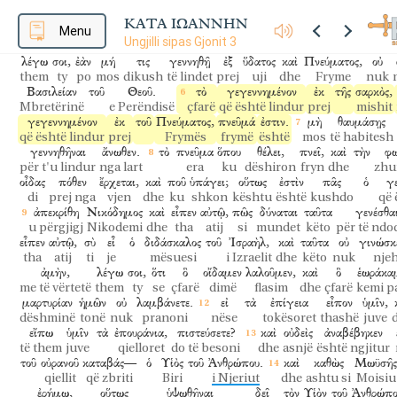
Νικόδημος,
πῶς
δύναται
ἄνθρωπος
γεννηθῆναι,
γέρων
ὤν?
μ
Nikodemi
si
mundet
njeri
për t'u lindur
plak
duke qenë
m
ΚΑΤΑ ΙΩΑΝΝΗΝ
μητρὸς
Menu
αὐτοῦ
δεύτερον
εἰσελθεῖν
καὶ
γεννηθῆναι?
ἀπεκρίθη
Ἰη
Ungjilli sipas Gjonit 3
e nënës
së vet
së dyti
për të hyrë
dhe
për t'u lindur
u përgjigj
Je
λέγω
σοι,
ἐὰν
μή
τις
γεννηθῇ
ἐξ
ὕδατος
καὶ
Πνεύματος,
οὐ
them
ty
po
mos
dikush
të lindet
prej
uji
dhe
Fryme
nuk
Βασιλείαν
τοῦ
Θεοῦ.
τὸ
γεγεννημένον
ἐκ
τῆς
σαρκὸς,
Mbretërinë
e Perëndisë
çfarë
që është lindur
prej
mishit
γεγεννημένον
ἐκ
τοῦ
Πνεύματος,
πνεῦμά
ἐστιν.
μὴ
θαυμάσῃς
që është lindur
prej
Frymës
frymë
është
mos
të habitesh
γεννηθῆναι
ἄνωθεν.
τὸ
πνεῦμα
ὅπου
θέλει,
πνεῖ,
καὶ
τὴν
φω
për t'u lindur
nga lart
era
ku
dëshiron
fryn
dhe
zhu
οἶδας
πόθεν
ἔρχεται,
καὶ
ποῦ
ὑπάγει;
οὕτως
ἐστὶν
πᾶς
ὁ
γ
di
prej nga
vjen
dhe
ku
shkon
kështu
është
kushdo
që 
ἀπεκρίθη
Νικόδημος
καὶ
εἶπεν
αὐτῷ,
πῶς
δύναται
ταῦτα
γενέσθα
u përgjigj
Nikodemi
dhe
tha
atij
si
mundet
këto
për të nd
εἶπεν
αὐτῷ,
σὺ
εἶ
ὁ
διδάσκαλος
τοῦ
Ἰσραὴλ,
καὶ
ταῦτα
οὐ
γινώσκε
tha
atij
ti
je
mësuesi
i Izraelit
dhe
këto
nuk
nje
ἀμὴν,
λέγω
σοι,
ὅτι
ὃ
οἴδαμεν
λαλοῦμεν,
καὶ
ὃ
ἑωράκα
me të vërtetë
them
ty
se
çfarë
dimë
flasim
dhe
çfarë
kemi p
μαρτυρίαν
ἡμῶν
οὐ
λαμβάνετε.
εἰ
τὰ
ἐπίγεια
εἶπον
ὑμῖν,
dëshminë
tonë
nuk
pranoni
nëse
tokësoret
thashë
juve
εἴπω
ὑμῖν
τὰ
ἐπουράνια,
πιστεύσετε?
καὶ
οὐδεὶς
ἀναβέβηκεν
të them
juve
qielloret
do të besoni
dhe
asnjë
është ngjitur
τοῦ
οὐρανοῦ
καταβάς—
ὁ
Υἱὸς
τοῦ
Ἀνθρώπου.
καὶ
καθὼς
Μωϋσῆς
qiellit
që zbriti
Biri
i Njeriut
dhe
ashtu si
Moisiu
ἐρήμῳ,
οὕτως
ὑψωθῆναι
δεῖ
τὸν
Υἱὸν
τοῦ
Ἀνθρώπο