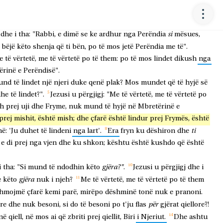
N
ishte
nga
farisenjve,
emri
i
të
cilit
Nikodem,
një
krerët
e
judenjve.
si
dhe
i
tha:
"Rabbi,
e
dimë
se
ke
ardhur
nga
Perëndia
mësues,
bëjë
këto
shenja
që
ti
bën,
po
të
mos
jetë
Perëndia
me
të".
e
të
vërtetë,
me
të
vërtetë
po
të
them:
po
të
mos
lindet
dikush
nga
ërinë
e
Perëndisë".
und
të
lindet
një
njeri
duke
qenë
plak?
Mos
mundet
që
të
hyjë
së
dhe
të
lindet?".
Jezusi
u
përgjigj:
"Me
të
vërtetë,
me
të
vërtetë
po
sh
prej
uji
dhe
Fryme,
nuk
mund
të
hyjë
në
Mbretërinë
e
prej
mishit,
është
mish;
dhe
çfarë
është
lindur
prej
Frymës,
është
ti
hë:
'Ju
duhet
të
lindeni
nga
lart'.
Era
fryn
ku
dëshiron
dhe
e
di
prej
nga
vjen
dhe
ku
shkon;
kështu
është
kushdo
që
është
gjëra?"
i
tha:
"Si
mund
të
ndodhin
këto
.
Jezusi
u
përgjigj
dhe
i
gjëra
e
këto
nuk
i
njeh?
Me
të
vërtetë,
me
të
vërtetë
po
të
them
shmojmë
çfarë
kemi
parë,
mirëpo
dëshminë
tonë
nuk
e
pranoni.
për
re
dhe
nuk
besoni,
si
do
të
besoni
po
t'ju
flas
gjërat
qiellore?!
në
qiell,
në
mos
ai
që
zbriti
prej
qiellit,
Biri
i
Njeriut.
Dhe
ashtu