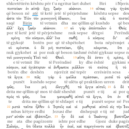
shkretëtirën
kështu
për t'u ngritur lart
duhet
Biri
i Njeri
πιστεύων
ἐν
αὐτῷ
ἔχῃ
ζωὴν
αἰώνιον.
οὕτως
γὰρ
ἠγάπ
që beson
në
atë
të ketë
jetë
të përjetshme
kështu
sepse
des
ὥστε
τὸν
Υἱὸν
τὸν
μονογενῆ
ἔδωκεν,
ἵνα
πᾶς
ὁ
πιστε
saqë
Birin
të vetmin
dha
me qëllim që
kushdo
që be
ἀλλ’
ἔχῃ
ζωὴν
αἰώνιον.
οὐ
γὰρ
ἀπέστειλεν
ὁ
Θεὸς
por
të ketë
jetë
të përjetshme
nuk
sepse
dërgoi
Perëndi
κρίνῃ
τὸν
κόσμον,
ἀλλ’
ἵνα
σωθῇ
ὁ
κόσμος
δι’
αὐ
të gjykojë
botën
por
që
të shpëtohet
bota
nëpërmjet
οὐ
κρίνεται.
ὁ
δὲ
μὴ
πιστεύων,
ἤδη
κέκριται,
ὅτι
nuk
gjykohet
ai
por
nuk
që beson
tashmë
është gjykuar
sepse
n
τοῦ
μονογενοῦς
Υἱοῦ
τοῦ
Θεοῦ.
αὕτη
δέ
ἐστιν
ἡ
κρίσις,
ὅ
e të vetmit
Bir
të Perëndisë
ky
dhe
është
gjykimi
κόσμον,
καὶ
ἠγάπησαν
οἱ
ἄνθρωποι
μᾶλλον
τὸ
σκότος
ἢ
τὸ
botën
dhe
deshën
njerëzit
më tepër
errësirën
sesa
τὰ
ἔργα.
πᾶς
γὰρ
ὁ
φαῦλα
πράσσων,
μισεῖ
τὸ
φῶ
punët
kushdo
sepse
të ulëta
që praktikon
urren
dri
φῶς,
ἵνα
μὴ
ἐλεγχθῇ
τὰ
ἔργα
αὐτοῦ;
ὁ
δὲ
drita
me qëllim që
mos
të dalë sheshit
punët
e tij
ai
por
q
πρὸς
τὸ
φῶς,
ἵνα
φανερωθῇ
αὐτοῦ
τὰ
ἔργα,
ὅτι
ἐν
Θ
te
drita
me qëllim që
të shfaqet
e tij
punët
sepse
në
Pe
μετὰ
ταῦτα
ἦλθεν
ὁ
Ἰησοῦς
καὶ
οἱ
μαθηταὶ
αὐτοῦ
εἰς
τὴν
Ἰου
mbas
këtyre
erdhi
Jezusi
dhe
dishepujt
e tij
në
ju
μετ’
αὐτῶν
καὶ
ἐβάπτιζεν.
ἦν
δὲ
καὶ
ὁ
Ἰωάννης
βαπτίζω
me
ata
dhe
pagëzonte
ishte
por
edhe
Gjoni
duke pagë
Σαλείμ,
ὅτι
ὕδατα
πολλὰ
ἦν
ἐκεῖ,
καὶ
παρεγίνοντο
καὶ
ἐβαπτίζ