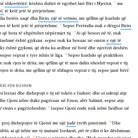
në
shkretëtirë,
kështu
duhet
të
ngrihet
lart
Biri
i
Njeriut,
me
të,
të
ketë
jetë
të
përjetshme.
dia
botën,
saqë
dha
Birin,
një
të
vetmin,
me
qëllim
që
kushdo
që
por
të
ketë
jetë
të
përjetshme.
Sepse
Perëndia
nuk
e
dërgoi
Birin
r
që
bota
të
shpëtohet
nëpërmjet
tij.
Ai
që
beson
në
të,
nuk
tashmë
është
gjykuar,
sepse
nuk
ka
besuar
në
emrin
e
një
të
ky
është
gjykimi,
që
drita
ka
ardhur
në
botë
dhe
njerëzit
deshën
sepse
veprat
e
tyre
ishin
të
liga.
Sepse
kushdo
që
praktikon
e
nuk
vjen
te
drita,
me
qëllim
që
të
mos
dalin
sheshit
veprat
e
tij.
vjen
te
drita,
me
qëllim
që
të
shfaqen
veprat
e
tij,
sepse
janë
bërë
RI PËR JEZUSIN
ai
hi
Jezusi
dhe
dishepujt
e
tij
në
tokën
e
Judesë;
dhe
ndenji
atje
dhe
Gjoni
ishte
duke
pagëzuar
në
Enon,
afër
Salimit,
sepse
atje
t
vinin
e
pagëzoheshin
(sepse
Gjoni
ende
nuk
ishte
hedhur
në
e
prej
dishepujve
të
Gjonit
me
një
judé
rreth
pastrimit.
Dhe
për
abbi,
ai
që
ishte
me
ty
matanë
Jordanit,
të
cilin
ti
ke
dëshmuar,