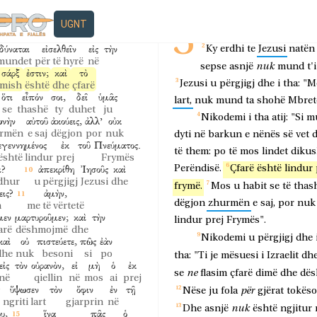
ὴ
δύναται
εἰς
τὴν
κοιλίαν
τῆς
os
mundet
në
barkun
JEZUSI BISEDON ME NIKODEMI
UGNT
σοῦς,
ἀμὴν,
ἀμὴν,
3
Tani,
ishte
një
njeri
prej
zusi
me të vërtetë
me të vërtetë
δύναται
εἰσελθεῖν
εἰς
τὴν
Ky
erdhi
te
Jezusi
natën
mundet
për të hyrë
në
nuk
sepse
asnjë
mund
t'i
σάρξ
ἐστιν;
καὶ
τὸ
Jezusi
u
përgjigj
dhe
i
tha:
"M
mish
është
dhe
çfarë
ὅτι
εἶπόν
σοι,
δεῖ
ὑμᾶς
lart,
nuk
mund
ta
shohë
Mbret
se
thashë
ty
duhet
ju
Nikodemi
i
tha
atij:
"Si
m
νὴν
αὐτοῦ
ἀκούεις,
ἀλλ’
οὐκ
rmën
e saj
dëgjon
por
nuk
dyti
në
barkun
e
nënës
së
vet
εγεννημένος
ἐκ
τοῦ
Πνεύματος.
të
them:
po
të
mos
lindet
diku
është lindur
prej
Frymës
ι?
ἀπεκρίθη
Ἰησοῦς
καὶ
Perëndisë.
Çfarë
është
lindur
odhur
u përgjigj
Jezusi
dhe
frymë.
Mos
u
habit
se
të
thas
ις?
ἀμὴν,
dëgjon
zhurmën
e
saj,
por
nuk
h
me të vërtetë
μεν
μαρτυροῦμεν;
καὶ
τὴν
lindur
prej
Frymës".
arë
dëshmojmë
dhe
Nikodemi
u
përgjigj
dhe
καὶ
οὐ
πιστεύετε,
πῶς
ἐὰν
dhe
nuk
besoni
si
po
tha:
"Ti
je
mësuesi
i
Izraelit
dh
εἰς
τὸν
οὐρανὸν,
εἰ
μὴ
ὁ
ἐκ
ne
se
flasim
çfarë
dimë
dhe
dë
në
qiellin
në
mos
ai
prej
ὕψωσεν
τὸν
ὄφιν
ἐν
τῇ
për
Nëse
ju
fola
gjërat
tokëso
ngriti lart
gjarprin
në
nuk
Dhe
asnjë
është
ngjitur
υ,
ἵνα
πᾶς
ὁ