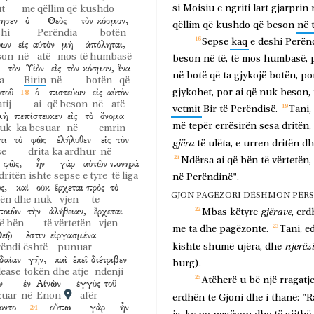
si
Moisiu
e
ngriti
lart
gjarprin
ut
me qëllim që
kushdo
ησεν
ὁ
Θεὸς
τὸν
κόσμον,
qëllim
që
kushdo
që
beson
në
hi
Perëndia
botën
Sepse
kaq
e
deshi
Perën
ύων
εἰς
αὐτὸν
μὴ
ἀπόληται,
son
në
atë
mos
të humbasë
beson
në
të,
të
mos
humbasë,
τὸν
Υἱὸν
εἰς
τὸν
κόσμον,
ἵνα
në
botë
që
ta
gjykojë
botën,
po
a
Birin
në
botën
që
τοῦ.
ὁ
πιστεύων
εἰς
αὐτὸν
gjykohet,
por
ai
që
nuk
beson,
atij
ai
që beson
në
atë
vetmit
Bir
të
Perëndisë.
Tani,
μὴ
πεπίστευκεν
εἰς
τὸ
ὄνομα
më
tepër
errësirën
sesa
dritën,
uk
ka besuar
në
emrin
τι
τὸ
φῶς
ἐλήλυθεν
εἰς
τὸν
gjëra
të
ulëta,
e
urren
dritën
dh
se
drita
ka ardhur
në
Ndërsa
ai
që
bën
të
vërtetën,
φῶς;
ἦν
γὰρ
αὐτῶν
πονηρὰ
dritën
ishte
sepse
e tyre
të liga
në
Perëndinë".
ς,
καὶ
οὐκ
ἔρχεται
πρὸς
τὸ
GJON PAGËZORI DËSHMON PËRSË
tën
dhe
nuk
vjen
te
ποιῶν
τὴν
ἀλήθειαν,
ἔρχεται
gjërave
Mbas
këtyre
,
erd
ë bën
të vërtetën
vjen
me
ta
dhe
pagëzonte.
Tani,
e
εῷ
ἐστιν
εἰργασμένα.
njerëzi
kishte
shumë
ujëra,
dhe
rëndi
është
punuar
δαίαν
γῆν;
καὶ
ἐκεῖ
διέτριβεν
burg).
dease
tokën
dhe
atje
ndenji
Atëherë
u
bë
një
rragatj
ν
ἐν
Αἰνὼν
ἐγγὺς
τοῦ
zuar
në
Enon
afër
erdhën
te
Gjoni
dhe
i
thanë:
"R
οντο.
οὔπω
γὰρ
ἦν