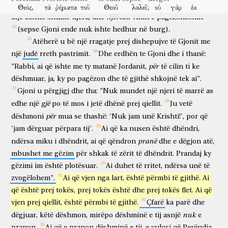
edhe
Gjoni
ishte
duke
pagëzuar
në
Enon,
afër
Salimit,
sepse
Θεὸς,
τὰ
ῥήματα
τοῦ
Θεοῦ
λαλεῖ;
οὐ
γὰρ
ἐκ
Perëndia
thëniet
e Perëndisë
flet
nuk
sepse
prej
njerëzit
atje
kishte
shumë
ujëra,
dhe
vinin
e
pagëzoheshin
μέτρου
δίδωσιν
τὸ
Πνεῦμα.
ὁ
Πατὴρ
ἀγαπᾷ
τὸν
Υἱόν,
καὶ
(sepse
Gjoni
ende
nuk
ishte
hedhur
në
burg).
mase
jep
Frymën
Ati
do
Birin
dhe
πάντα
δέδωκεν
ἐν
τῇ
χειρὶ
αὐτοῦ.
ὁ
πιστεύων
εἰς
τὸν
Atëherë
u
bë
një
rragatje
prej
dishepujve
të
Gjonit
me
të gjitha
ka dhënë
në
dorën
e tij
ai
që beson
në
një
judé
rreth
pastrimit.
Dhe
erdhën
te
Gjoni
dhe
i
thanë:
Υἱὸν,
ἔχει
ζωὴν
αἰώνιον;
ὁ
δὲ
ἀπειθῶν
τῷ
Υἱῷ,
për
"Rabbi,
ai
që
ishte
me
ty
matanë
Jordanit,
të
cilin
ti
ke
Birin
ka
jetë
të përjetshme
ai
por
që nuk bindet
Birit
οὐκ
ὄψεται
ζωήν,
ἀλλ’
ἡ
ὀργὴ
τοῦ
Θεοῦ
dëshmuar,
ja,
ky
po
pagëzon
dhe
të
gjithë
shkojnë
tek
ai".
nuk
do të shikojë
jetë
por
zemërimi
i Perëndisë
Gjoni
u
përgjigj
dhe
tha:
"Nuk
mundet
një
njeri
të
marrë
as
μένει
ἐπ’
αὐτόν.
mbetet
mbi
atë
gjë
edhe
një
po
të
mos
i
jetë
dhënë
prej
qiellit.
Ju
vetë
për
dëshmoni
mua
se
thashë:
'Nuk
jam
unë
Krishti!',
por
që
'jam
dërguar
përpara
tij'.
Ai
që
ka
nusen
është
dhëndri,
pranë
ndërsa
miku
i
dhëndrit,
ai
që
qëndron
dhe
e
dëgjon
atë,
mbushet
me
gëzim
për
shkak
të
zërit
të
dhëndrit.
Prandaj
ky
gëzimi
im
është
plotësuar.
Ai
duhet
të
rritet,
ndërsa
unë
të
zvogëlohem".
Ai
që
vjen
nga
lart,
është
përmbi
të
gjithë.
Ai
që
është
prej
tokës,
prej
tokës
është
dhe
prej
tokës
flet.
Ai
që
vjen
prej
qiellit,
është
përmbi
të
gjithë.
Çfarë
ka
parë
dhe
nuk
dëgjuar,
këtë
dëshmon,
mirëpo
dëshminë
e
tij
asnjë
e
pranon.
Ai
që
e
pranon
dëshminë
e
tij,
e
vulosi
që
Perëndia