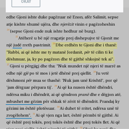
OKAY
gjërave
Mbas
këtyre
,
erdhi
Jezusi
dhe
dishepujt
e
tij
në
νυμφίος
ἐστίν;
ὁ
δὲ
φίλος
τοῦ
νυμφίου,
ὁ
ἑστηκὼς
καὶ
dhëndër
është
por
miku
i dhëndrit
ai
që qëndron
dhe
ai
tokën
e
Judesë;
dhe
ndenji
atje
me
ta
dhe
pagëzonte.
Tani,
ἀκούων
αὐτοῦ,
χαρᾷ
χαίρει
διὰ
τὴν
φωνὴν
τοῦ
edhe
Gjoni
ishte
duke
pagëzuar
në
Enon,
afër
Salimit,
sepse
që dëgjon
atë
gëzimi
gëzohet
për shkak
të zërit
νυμφίου.
αὕτη
οὖν
ἡ
χαρὰ
ἡ
ἐμὴ
πεπλήρωται.
njerëzit
atje
kishte
shumë
ujëra,
dhe
vinin
e
pagëzoheshin
të dhëndrit
ky
prandaj
gëzimi
imi
është plotësuar
(sepse
Gjoni
ende
nuk
ishte
hedhur
në
burg).
ἐκεῖνον
δεῖ
αὐξάνειν,
ἐμὲ
δὲ
ἐλαττοῦσθαι.
ὁ
ἄνωθεν
Atëherë
u
bë
një
rragatje
prej
dishepujve
të
Gjonit
me
ai
duhet
të rritet
unë
por
të zvogëlohem
ai
nga lart
ἐρχόμενος,
ἐπάνω
πάντων
ἐστίν.
ὁ
ὢν
ἐκ
τῆς
γῆς,
një
judé
rreth
pastrimit.
Dhe
erdhën
te
Gjoni
dhe
i
thanë:
që vjen
përmbi
të gjithë
është
ai
që është
prej
tokës
për
"Rabbi,
ἐκ
τῆς
ai
γῆς
që
ishte
ἐστιν,
me
καὶ
ty
matanë
ἐκ
τῆς
Jordanit,
γῆς
λαλεῖ.
të
ὁ
cilin
ἐκ
ti
τοῦ
ke
prej
tokës
është
dhe
prej
tokës
flet
ai
prej
dëshmuar,
ja,
ky
po
pagëzon
dhe
të
gjithë
shkojnë
tek
ai".
οὐρανοῦ
ἐρχόμενος,
ἐπάνω
πάντων
ἐστίν.
ὃ
ἑώρακεν
καὶ
Gjoni
u
përgjigj
dhe
tha:
"Nuk
mundet
një
njeri
të
marrë
as
qiellit
që vjen
përmbi
të gjithë
është
çfarë
ka parë
dhe
ἤκουσεν,
τοῦτο
μαρτυρεῖ;
καὶ
τὴν
μαρτυρίαν
αὐτοῦ,
οὐδεὶς
λαμβάνει.
gjë
edhe
një
po
të
mos
i
jetë
dhënë
prej
qiellit.
Ju
vetë
dëgjoi
këtë
dëshmon
dhe
dëshminë
e tij
asnjë
pranon
për
dëshmoni
mua
se
thashë:
'Nuk
jam
unë
Krishti!',
por
që
ὁ
λαβὼν
αὐτοῦ
τὴν
μαρτυρίαν,
ἐσφράγισεν
ὅτι
ὁ
ai
që pranon
e tij
dëshminë
vulosi
se
'jam
dërguar
përpara
tij'.
Ai
që
ka
nusen
është
dhëndri,
Θεὸς
ἀληθής
ἐστιν.
ὃν
γὰρ
ἀπέστειλεν
ὁ
pranë
ndërsa
miku
i
dhëndrit,
ai
që
qëndron
dhe
e
dëgjon
atë,
Perëndia
i vërtetë
është
të cilin
sepse
dërgoi
Θεὸς,
τὰ
ῥήματα
τοῦ
Θεοῦ
λαλεῖ;
οὐ
γὰρ
ἐκ
mbushet
me
gëzim
për
shkak
të
zërit
të
dhëndrit.
Prandaj
ky
Perëndia
thëniet
e Perëndisë
flet
nuk
sepse
prej
gëzimi
im
është
plotësuar.
Ai
duhet
të
rritet,
ndërsa
unë
të
μέτρου
δίδωσιν
τὸ
Πνεῦμα.
ὁ
Πατὴρ
ἀγαπᾷ
τὸν
Υἱόν,
καὶ
zvogëlohem".
Ai
që
vjen
nga
lart,
është
përmbi
të
gjithë.
Ai
mase
jep
Frymën
Ati
do
Birin
dhe
πάντα
δέδωκεν
ἐν
τῇ
χειρὶ
αὐτοῦ.
ὁ
πιστεύων
εἰς
τὸν
që
është
prej
tokës,
prej
tokës
është
dhe
prej
tokës
flet.
Ai
që
të gjitha
ka dhënë
në
dorën
e tij
ai
që beson
në