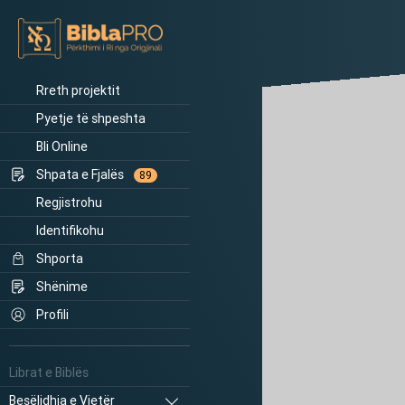
Rreth projektit
Pyetje të shpeshta
Bli Online
Shpata e Fjalës
89
Regjistrohu
Identifikohu
Shporta
Shënime
Profili
Librat e Biblës
Besëlidhja e Vjetër