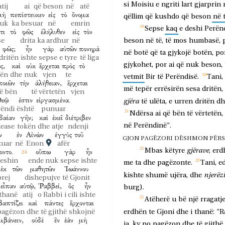
si
Moisiu
e
ngriti
lart
gjarprin
atij
ai
që beson
në
atë
μὴ
πεπίστευκεν
εἰς
τὸ
ὄνομα
qëllim
që
kushdo
që
beson
në
uk
ka besuar
në
emrin
Sepse
kaq
e
deshi
Perën
τι
τὸ
φῶς
ἐλήλυθεν
εἰς
τὸν
se
drita
ka ardhur
në
beson
në
të,
të
mos
humbasë,
φῶς;
ἦν
γὰρ
αὐτῶν
πονηρὰ
në
botë
që
ta
gjykojë
botën,
po
dritën
ishte
sepse
e tyre
të liga
ς,
καὶ
οὐκ
ἔρχεται
πρὸς
τὸ
gjykohet,
por
ai
që
nuk
beson,
tën
dhe
nuk
vjen
te
vetmit
Bir
të
Perëndisë.
Tani,
ποιῶν
τὴν
ἀλήθειαν,
ἔρχεται
më
tepër
errësirën
sesa
dritën,
ë bën
të vërtetën
vjen
εῷ
ἐστιν
εἰργασμένα.
gjëra
të
ulëta,
e
urren
dritën
dh
rëndi
është
punuar
Ndërsa
ai
që
bën
të
vërtetën,
δαίαν
γῆν;
καὶ
ἐκεῖ
διέτριβεν
në
Perëndinë".
dease
tokën
dhe
atje
ndenji
ν
ἐν
Αἰνὼν
ἐγγὺς
τοῦ
GJON PAGËZORI DËSHMON PËRSË
zuar
në
Enon
afër
gjërave
οντο.
οὔπω
γὰρ
ἦν
Mbas
këtyre
,
erd
eshin
ende nuk
sepse
ishte
me
ta
dhe
pagëzonte.
Tani,
e
ἐκ
τῶν
μαθητῶν
Ἰωάννου
njerëzi
kishte
shumë
ujëra,
dhe
prej
dishepujve
të Gjonit
εἶπαν
αὐτῷ,
Ῥαββεί,
ὃς
ἦν
burg).
thanë
atij
o Rabbi
i cili
ishte
Atëherë
u
bë
një
rragatj
βαπτίζει
καὶ
πάντες
ἔρχονται
pagëzon
dhe
të gjithë
shkojnë
erdhën
te
Gjoni
dhe
i
thanë:
"R
μβάνειν,
οὐδὲ
ἓν
ἐὰν
μὴ
ja,
ky
po
pagëzon
dhe
të
gjithë