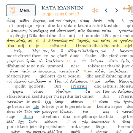
γεγεννημένον
ἐκ
τοῦ
Πνεύματος,
πνεῦμά
ἐστιν.
μὴ
θαυμάσῃς
që është lindur
prej
Frymës
frymë
është
mos
të habitesh
ΚΑΤΑ ΙΩΑΝΝΗΝ
γεννηθῆναι
Menu
ἄνωθεν.
τὸ
πνεῦμα
ὅπου
θέλει,
πνεῖ,
καὶ
τὴν
φω
Ungjilli sipas Gjonit 3
për t'u lindur
nga lart
era
ku
dëshiron
fryn
dhe
zhu
οἶδας
πόθεν
ἔρχεται,
καὶ
ποῦ
ὑπάγει;
οὕτως
ἐστὶν
πᾶς
ὁ
γ
di
prej nga
vjen
dhe
ku
shkon
kështu
është
kushdo
që 
ἀπεκρίθη
Νικόδημος
καὶ
εἶπεν
αὐτῷ,
πῶς
δύναται
ταῦτα
γενέσθα
u përgjigj
Nikodemi
dhe
tha
atij
si
mundet
këto
për të nd
εἶπεν
αὐτῷ,
σὺ
εἶ
ὁ
διδάσκαλος
τοῦ
Ἰσραὴλ,
καὶ
ταῦτα
οὐ
γινώσκε
tha
atij
ti
je
mësuesi
i Izraelit
dhe
këto
nuk
nje
ἀμὴν,
λέγω
σοι,
ὅτι
ὃ
οἴδαμεν
λαλοῦμεν,
καὶ
ὃ
ἑωράκα
me të vërtetë
them
ty
se
çfarë
dimë
flasim
dhe
çfarë
kemi p
μαρτυρίαν
ἡμῶν
οὐ
λαμβάνετε.
εἰ
τὰ
ἐπίγεια
εἶπον
ὑμῖν,
dëshminë
tonë
nuk
pranoni
nëse
tokësoret
thashë
juve
εἴπω
ὑμῖν
τὰ
ἐπουράνια,
πιστεύσετε?
καὶ
οὐδεὶς
ἀναβέβηκεν
të them
juve
qielloret
do të besoni
dhe
asnjë
është ngjitur
τοῦ
οὐρανοῦ
καταβάς—
ὁ
Υἱὸς
τοῦ
Ἀνθρώπου.
καὶ
καθὼς
Μωϋσῆς
qiellit
që zbriti
Biri
i Njeriut
dhe
ashtu si
Moisiu
ἐρήμῳ,
οὕτως
ὑψωθῆναι
δεῖ
τὸν
Υἱὸν
τοῦ
Ἀνθρώπο
shkretëtirën
kështu
për t'u ngritur lart
duhet
Biri
i Njeri
πιστεύων
ἐν
αὐτῷ
ἔχῃ
ζωὴν
αἰώνιον.
οὕτως
γὰρ
ἠγάπ
që beson
në
atë
të ketë
jetë
të përjetshme
kështu
sepse
des
ὥστε
τὸν
Υἱὸν
τὸν
μονογενῆ
ἔδωκεν,
ἵνα
πᾶς
ὁ
πιστε
saqë
Birin
të vetmin
dha
me qëllim që
kushdo
që be
ἀλλ’
ἔχῃ
ζωὴν
αἰώνιον.
οὐ
γὰρ
ἀπέστειλεν
ὁ
Θεὸς
por
të ketë
jetë
të përjetshme
nuk
sepse
dërgoi
Perëndi
κρίνῃ
τὸν
κόσμον,
ἀλλ’
ἵνα
σωθῇ
ὁ
κόσμος
δι’
αὐ