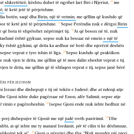
në
shkretëtirë,
kështu
duhet
të
ngrihet
lart
Biri
i
Njeriut,
me
të,
të
ketë
jetë
të
përjetshme.
dia
botën,
saqë
dha
Birin,
një
të
vetmin,
me
qëllim
që
kushdo
që
por
të
ketë
jetë
të
përjetshme.
Sepse
Perëndia
nuk
e
dërgoi
Birin
r
që
bota
të
shpëtohet
nëpërmjet
tij.
Ai
që
beson
në
të,
nuk
tashmë
është
gjykuar,
sepse
nuk
ka
besuar
në
emrin
e
një
të
ky
është
gjykimi,
që
drita
ka
ardhur
në
botë
dhe
njerëzit
deshën
sepse
veprat
e
tyre
ishin
të
liga.
Sepse
kushdo
që
praktikon
e
nuk
vjen
te
drita,
me
qëllim
që
të
mos
dalin
sheshit
veprat
e
tij.
vjen
te
drita,
me
qëllim
që
të
shfaqen
veprat
e
tij,
sepse
janë
bërë
RI PËR JEZUSIN
ai
hi
Jezusi
dhe
dishepujt
e
tij
në
tokën
e
Judesë;
dhe
ndenji
atje
dhe
Gjoni
ishte
duke
pagëzuar
në
Enon,
afër
Salimit,
sepse
atje
t
vinin
e
pagëzoheshin
(sepse
Gjoni
ende
nuk
ishte
hedhur
në
e
prej
dishepujve
të
Gjonit
me
një
judé
rreth
pastrimit.
Dhe
për
abbi,
ai
që
ishte
me
ty
matanë
Jordanit,
të
cilin
ti
ke
dëshmuar,
shkojnë
tek
ai".
Gjoni
u
përgjigj
dhe
tha:
"Nuk
mundet
një
njeri