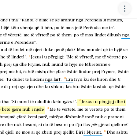
N
ishte
nga
farisenjve,
emri
i
të
cilit
Nikodem,
një
krerët
e
judenjve.
si
dhe
i
tha:
"Rabbi,
e
dimë
se
ke
ardhur
nga
Perëndia
mësues,
bëjë
këto
shenja
që
ti
bën,
po
të
mos
jetë
Perëndia
me
të".
e
të
vërtetë,
me
të
vërtetë
po
të
them:
po
të
mos
lindet
dikush
nga
ërinë
e
Perëndisë".
und
të
lindet
një
njeri
duke
qenë
plak?
Mos
mundet
që
të
hyjë
së
dhe
të
lindet?".
Jezusi
u
përgjigj:
"Me
të
vërtetë,
me
të
vërtetë
po
sh
prej
uji
dhe
Fryme,
nuk
mund
të
hyjë
në
Mbretërinë
e
prej
mishit,
është
mish;
dhe
çfarë
është
lindur
prej
Frymës,
është
ti
hë:
'Ju
duhet
të
lindeni
nga
lart'.
Era
fryn
ku
dëshiron
dhe
e
di
prej
nga
vjen
dhe
ku
shkon;
kështu
është
kushdo
që
është
gjëra?"
i
tha:
"Si
mund
të
ndodhin
këto
.
Jezusi
u
përgjigj
dhe
i
gjëra
e
këto
nuk
i
njeh?
Me
të
vërtetë,
me
të
vërtetë
po
të
them
shmojmë
çfarë
kemi
parë,
mirëpo
dëshminë
tonë
nuk
e
pranoni.
për
re
dhe
nuk
besoni,
si
do
të
besoni
po
t'ju
flas
gjërat
qiellore?!
në
qiell,
në
mos
ai
që
zbriti
prej
qiellit,
Biri
i
Njeriut.
Dhe
ashtu