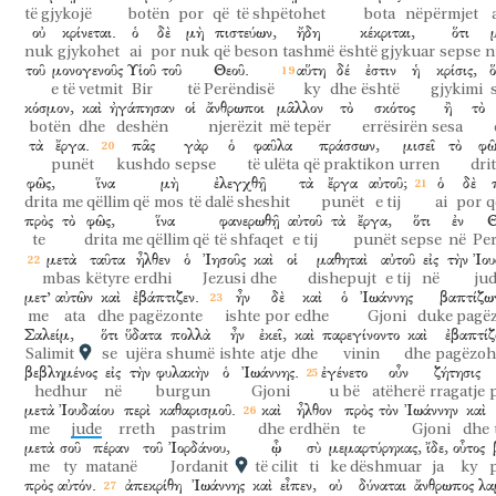
të gjykojë
botën
por
që
të shpëtohet
bota
nëpërmjet
οὐ
κρίνεται.
ὁ
δὲ
μὴ
πιστεύων,
ἤδη
κέκριται,
ὅτι
nuk
gjykohet
ai
por
nuk
që beson
tashmë
është gjykuar
sepse
n
τοῦ
μονογενοῦς
Υἱοῦ
τοῦ
Θεοῦ.
αὕτη
δέ
ἐστιν
ἡ
κρίσις,
ὅ
e të vetmit
Bir
të Perëndisë
ky
dhe
është
gjykimi
κόσμον,
καὶ
ἠγάπησαν
οἱ
ἄνθρωποι
μᾶλλον
τὸ
σκότος
ἢ
τὸ
botën
dhe
deshën
njerëzit
më tepër
errësirën
sesa
τὰ
ἔργα.
πᾶς
γὰρ
ὁ
φαῦλα
πράσσων,
μισεῖ
τὸ
φῶ
punët
kushdo
sepse
të ulëta
që praktikon
urren
dri
φῶς,
ἵνα
μὴ
ἐλεγχθῇ
τὰ
ἔργα
αὐτοῦ;
ὁ
δὲ
drita
me qëllim që
mos
të dalë sheshit
punët
e tij
ai
por
q
πρὸς
τὸ
φῶς,
ἵνα
φανερωθῇ
αὐτοῦ
τὰ
ἔργα,
ὅτι
ἐν
Θ
te
drita
me qëllim që
të shfaqet
e tij
punët
sepse
në
Pe
μετὰ
ταῦτα
ἦλθεν
ὁ
Ἰησοῦς
καὶ
οἱ
μαθηταὶ
αὐτοῦ
εἰς
τὴν
Ἰου
mbas
këtyre
erdhi
Jezusi
dhe
dishepujt
e tij
në
ju
μετ’
αὐτῶν
καὶ
ἐβάπτιζεν.
ἦν
δὲ
καὶ
ὁ
Ἰωάννης
βαπτίζω
me
ata
dhe
pagëzonte
ishte
por
edhe
Gjoni
duke pagë
Σαλείμ,
ὅτι
ὕδατα
πολλὰ
ἦν
ἐκεῖ,
καὶ
παρεγίνοντο
καὶ
ἐβαπτίζ
Salimit
se
ujëra
shumë
ishte
atje
dhe
vinin
dhe
pagëzoh
βεβλημένος
εἰς
τὴν
φυλακὴν
ὁ
Ἰωάννης.
ἐγένετο
οὖν
ζήτησις
hedhur
në
burgun
Gjoni
u bë
atëherë
rragatje
μετὰ
Ἰουδαίου
περὶ
καθαρισμοῦ.
καὶ
ἦλθον
πρὸς
τὸν
Ἰωάννην
καὶ
me
jude
rreth
pastrim
dhe
erdhën
te
Gjoni
dhe
μετὰ
σοῦ
πέραν
τοῦ
Ἰορδάνου,
ᾧ
σὺ
μεμαρτύρηκας,
ἴδε,
οὗτος
me
ty
matanë
Jordanit
të cilit
ti
ke dëshmuar
ja
ky
πρὸς
αὐτόν.
ἀπεκρίθη
Ἰωάννης
καὶ
εἶπεν,
οὐ
δύναται
ἄνθρωπος
λα