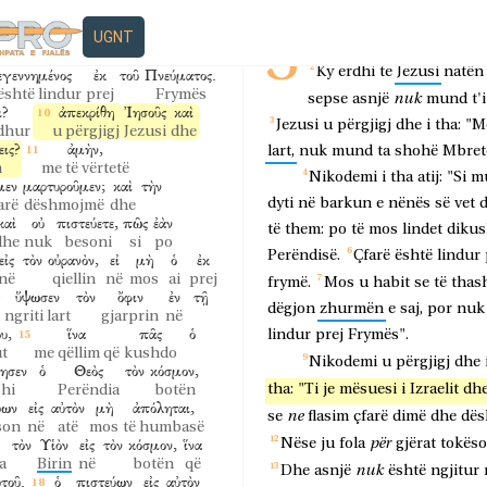
ὅτι
εἶπόν
σοι,
δεῖ
ὑμᾶς
JEZUSI BISEDON ME NIKODEMI
se
thashë
ty
duhet
ju
UGNT
νὴν
αὐτοῦ
ἀκούεις,
ἀλλ’
οὐκ
3
Tani,
ishte
një
njeri
prej
rmën
e saj
dëgjon
por
nuk
Ky
erdhi
te
Jezusi
natën
εγεννημένος
ἐκ
τοῦ
Πνεύματος.
është lindur
prej
Frymës
nuk
sepse
asnjë
mund
t'i
ι?
ἀπεκρίθη
Ἰησοῦς
καὶ
Jezusi
u
përgjigj
dhe
i
tha:
"M
odhur
u përgjigj
Jezusi
dhe
ις?
ἀμὴν,
lart,
nuk
mund
ta
shohë
Mbret
h
me të vërtetë
Nikodemi
i
tha
atij:
"Si
m
μεν
μαρτυροῦμεν;
καὶ
τὴν
dyti
në
barkun
e
nënës
së
vet
arë
dëshmojmë
dhe
καὶ
οὐ
πιστεύετε,
πῶς
ἐὰν
të
them:
po
të
mos
lindet
diku
dhe
nuk
besoni
si
po
Perëndisë.
Çfarë
është
lindur
εἰς
τὸν
οὐρανὸν,
εἰ
μὴ
ὁ
ἐκ
në
qiellin
në
mos
ai
prej
frymë.
Mos
u
habit
se
të
thas
ὕψωσεν
τὸν
ὄφιν
ἐν
τῇ
dëgjon
zhurmën
e
saj,
por
nuk
ngriti lart
gjarprin
në
υ,
ἵνα
πᾶς
ὁ
lindur
prej
Frymës".
ut
me qëllim që
kushdo
Nikodemi
u
përgjigj
dhe
ησεν
ὁ
Θεὸς
τὸν
κόσμον,
tha:
"Ti
je
mësuesi
i
Izraelit
dh
hi
Perëndia
botën
ύων
εἰς
αὐτὸν
μὴ
ἀπόληται,
ne
se
flasim
çfarë
dimë
dhe
dë
son
në
atë
mos
të humbasë
τὸν
Υἱὸν
εἰς
τὸν
κόσμον,
ἵνα
për
Nëse
ju
fola
gjërat
tokëso
a
Birin
në
botën
që
nuk
Dhe
asnjë
është
ngjitur
τοῦ.
ὁ
πιστεύων
εἰς
αὐτὸν