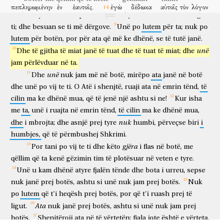
dhënë,
janë
nga
ti;
se
thëniet
të
cilat
më
dhe
mua,
ua
kam
πεπληρωμένην
ἐν
ἑαυτοῖς.
ἐγὼ
δέδωκα
αὐτοῖς
τὸν
λόγον
dhënë
atyre
dhe
ata
i
pranuan,
dhe
njohën
vërtet
se
dola
nga
plotësuar
në
vetet e tyre
unë
kam dhënë
atyre
fjalën
σου,
καὶ
ὁ
κόσμος
ἐμίσησεν
αὐτούς,
ὅτι
οὐκ
εἰσὶν
ἐκ
τοῦ
ti;
dhe
besuan
se
ti
më
dërgove.
Unë
po
lutem
për
ta;
nuk
po
tënde
dhe
bota
urreu
ata
se
nuk
janë
prej
lutem
për
botën,
por
për
ata
që
më
ke
dhënë,
se
të
tutë
janë.
κόσμου,
καθὼς
ἐγὼ
οὐκ
εἰμὶ
ἐκ
τοῦ
κόσμου.
οὐκ
ἐρωτῶ
ἵνα
botës
ashtu si
unë
nuk
jam
prej
botës
nuk
kërkoj
që
unë
Dhe
të
gjitha
të
miat
janë
të
tuat
dhe
të
tuat
të
miat;
dhe
ἄρῃς
αὐτοὺς
ἐκ
τοῦ
κόσμου,
ἀλλ’
ἵνα
τηρήσῃς
αὐτοὺς
ἐκ
jam
përlëvduar
në
ta.
të heqësh
ata
prej
botës
por
që
të ruash
ata
prej
τοῦ
πονηροῦ.
ἐκ
τοῦ
κόσμου
οὐκ
εἰσὶν,
καθὼς
ἐγὼ
οὐκ
εἰμὶ
unë
Dhe
nuk
jam
më
në
botë,
mirëpo
ata
janë
në
botë
të ligut
prej
botës
nuk
janë
ashtu si
unë
nuk
jam
dhe
unë
po
vij
te
ti.
O
Atë
i
shenjtë,
ruaji
ata
në
emrin
tënd,
të
ἐκ
τοῦ
κόσμου.
ἁγίασον
αὐτοὺς
ἐν
τῇ
ἀληθείᾳ;
ὁ
λόγος
cilin
ma
ke
dhënë
mua,
që
të
jenë
një
ashtu
si
ne!
Kur
isha
prej
botës
shenjtëro
ata
në
të vërtetën
fjala
ὁ
σὸς
ἀλήθειά
ἐστιν.
καθὼς
ἐμὲ
ἀπέστειλας
εἰς
τὸν
me
ta,
unë
i
ruajta
në
emrin
tënd,
të
cilin
ma
ke
dhënë
mua,
jotja
e vërteta
është
ashtu si
mua
dërgove
në
nuk
κόσμον,
dhe
i
mbrojta;
κἀγὼ
dhe
ἀπέστειλα
asnjë
prej
αὐτοὺς
tyre
εἰς
τὸν
humbi,
κόσμον;
përveçse
καὶ
ὑπὲρ
biri
i
botën
edhe unë
dërgova
ata
në
botën
dhe
për
humbjes,
që
të
përmbushej
Shkrimi.
αὐτῶν
ἐγὼ
ἁγιάζω
ἐμαυτόν,
ἵνα
ὦσιν
καὶ
αὐτοὶ
gjëra
Por
tani
po
vij
te
ti
dhe
këto
i
flas
në
botë,
me
ata
unë
shenjtëroj
veten time
që
të jenë
edhe
ata
ἡγιασμένοι
ἐν
ἀληθείᾳ.
οὐ
περὶ
τούτων
δὲ
ἐρωτῶ
μόνον,
qëllim
që
ta
kenë
gëzimin
tim
të
plotësuar
në
veten
e
tyre.
shenjtëruar
në
të vërtetën
nuk
për
këta
dhe
kërkoj
vetëm
Unë
u
kam
dhënë
atyre
fjalën
tënde
dhe
bota
i
urreu,
sepse
ἀλλὰ
καὶ
περὶ
τῶν
πιστευόντων
διὰ
τοῦ
λόγου
αὐτῶν
εἰς
nuk
janë
prej
botës,
ashtu
si
unë
nuk
jam
prej
botës.
Nuk
por
edhe
për
ata
që besojnë
nëpërmjet
fjalës
së atyre
në
ἐμὲ,
ἵνα
πάντες
ἓν
ὦσιν,
καθὼς
σύ,
Πάτερ,
ἐν
ἐμοὶ,
po
lutem
që
t'i
heqësh
prej
botës,
por
që
t'i
ruash
prej
të
mua
që
të gjithë
një
të jenë
ashtu si
ti
o Atë
në
mua
Ata
ligut.
κἀγὼ
ἐν
nuk
σοί,
janë
ἵνα
καὶ
prej
αὐτοὶ
botës,
ἐν
ashtu
ἡμῖν
si
ὦσιν,
unë
nuk
jam
ἵνα
prej
ὁ
dhe unë
në
ty
që
edhe
ata
në
ne
të jenë
me qëllim që
botës.
Shenjtëroji
ata
në
të
vërtetën;
fjala
jote
është
e
vërteta.