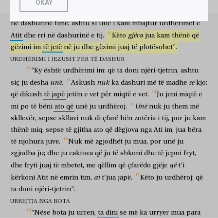
Ashtu
si
Ati
më
deshi
mua,
edhe
unë
ju
desha
ju;
rrini
OKAY
ὑμεῖς
με
ἐξελέξασθε,
ἀλλ’
ἐγὼ
ἐξελεξάμην
ὑμᾶς;
καὶ
ἔθηκα
ὑμᾶς,
në
dashurinë
time.
Po
t'i
mbani
urdhërimet
e
mia,
do
të
rrini
ju
mua
zgjodhët
por
unë
zgjodha
ju
dhe
caktova
ju
ἵνα
ὑμεῖς
ὑπάγητε
καὶ
καρπὸν
φέρητε,
καὶ
ὁ
καρπὸς
ὑμῶν
në
dashurinë
time;
ashtu
si
unë
i
kam
mbajtur
urdhërimet
e
që
ju
të shkoni
dhe
fryt
të jepni
dhe
fryti
juaj
gjëra
Atit
dhe
rri
në
dashurinë
e
tij.
Këto
jua
kam
thënë
që
μένῃ;
ἵνα
ὅ
τι
ἂν
αἰτήσητε
τὸν
Πατέρα
gëzimi
im
të
jetë
në
ju
dhe
gëzimi
juaj
të
plotësohet".
të mbetet
me qëllim që
çfarëdo
gjë
të kërkoni
Atit
ἐν
τῷ
ὀνόματί
μου,
δῷ
ὑμῖν.
ταῦτα
ἐντέλλομαι
ὑμῖν,
ἵνα
URDHËRIMI I JEZUSIT PËR TË DASHUR
në
emrin
tim
të japë
juve
këto
urdhëroj
juve
që
"Ky
është
urdhërimi
im:
që
ta
doni
njëri-tjetrin,
ashtu
ἀγαπᾶτε
ἀλλήλους.
të doni
njëri-tjetrin
unë
nuk
se
siç
ju
desha
.
Askush
ka
dashuri
më
të
madhe
kjo:
εἰ
ὁ
κόσμος
ὑμᾶς
μισεῖ,
γινώσκετε
ὅτι
ἐμὲ
πρῶτον
ὑμῶν
që
dikush
të
japë
jetën
e
vet
për
miqtë
e
vet.
Ju
jeni
miqtë
e
nëse
bota
ju
urren
dini
se
mua
para
jush
μεμίσηκεν.
εἰ
ἐκ
τοῦ
κόσμου
ἦτε,
Unë
ὁ
κόσμος
ἂν
τὸ
mi
po
të
bëni
ato
që
unë
ju
urdhëroj.
nuk
ju
them
më
ka urryer
sikur
prej
botës
ishit
bota
do
skllevër,
sepse
skllavi
nuk
di
çfarë
bën
zotëria
i
tij,
por
ju
kam
ἴδιον
ἐφίλει;
ὅτι
δὲ
ἐκ
τοῦ
κόσμου
οὐκ
ἐστέ,
ἀλλ’
ἐγὼ
thënë
miq,
sepse
të
gjitha
ato
që
dëgjova
nga
Ati
im,
jua
bëra
të vetën
donte
se
por
prej
botës
nuk
jeni
por
unë
ἐξελεξάμην
ὑμᾶς
ἐκ
τοῦ
κόσμου,
διὰ
τοῦτο
μισεῖ
ὑμᾶς
të
njohura
juve.
Nuk
më
zgjodhët
ju
mua,
por
unë
ju
zgjodha
ju
prej
botës
për shkak
të kësaj
urren
ju
zgjodha
ju;
dhe
ju
caktova
që
ju
të
shkoni
dhe
të
jepni
fryt,
ὁ
κόσμος.
μνημονεύετε
τοῦ
λόγου
οὗ
ἐγὼ
εἶπον
ὑμῖν,
që
bota
kujtoni
fjalën
të cilën
unë
thashë
juve
dhe
fryti
juaj
të
mbetet,
me
qëllim
që
çfarëdo
gjëje
t'i
οὐκ
ἔστιν
δοῦλος
μείζων
τοῦ
κυρίου
αὐτοῦ.
εἰ
ἐμὲ
ai
kërkoni
Atit
në
emrin
tim,
t'jua
japë.
Këto
ju
urdhëroj:
që
nuk
është
skllav
më i madh
i zotërisë
së tij
nëse
mua
ἐδίωξαν,
καὶ
ὑμᾶς
διώξουσιν;
εἰ
τὸν
λόγον
μου
ta
doni
njëri-tjetrin".
përndoqën
edhe
ju
do të përndjekin
nëse
fjalën
time
URREJTJA NGA BOTA
ἐτήρησαν,
καὶ
τὸν
ὑμέτερον
τηρήσουσιν.
ἀλλὰ
ταῦτα
πάντα
"Nëse
bota
ju
urren,
ta
dini
se
më
ka
urryer
mua
para
mbajtën
edhe
tuajën
do të mbajnë
por
këto
të gjitha