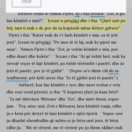
OKAY
ἔλαβεν
τὰ
ἱμάτια
αὐτοῦ,
καὶ
ἀνέπεσεν,
πάλιν
εἶπεν
αὐτοῖς,
cilin
ishte
ngjeshur.
mori
rrobat
e tij
dhe
zuri vend
përsëri
tha
atyre
γινώσκετε
τί
πεποίηκα
ὑμῖν?
ὑμεῖς
Ky
φωνεῖτέ
με
ὁ
Atëherë
erdhi
te
Simon
Pjetri.
i
tha
Jezusit:
"Zot,
ti
po
kuptoni
çfarë
kam bërë
juve
ju
thërrisni
mua
lan
këmbët
e
mia?!".
Jezusi
u
përgjigj
dhe
i
tha:
"Çfarë
unë
po
Διδάσκαλος
καὶ,
ὁ
Κύριος,
καὶ
καλῶς
λέγετε,
εἰμὶ
γάρ.
εἰ
gjërave"
bëj,
tani
ti
nuk
e
di,
por
do
ta
kuptosh
mbas
këtyre
.
Mësuesi
dhe
Zoti
dhe
mirë
thoni
jam
sepse
nëse
οὖν
ἐγὼ
ἔνιψα
ὑμῶν
τοὺς
πόδας,
ὁ
Κύριος
καὶ
ὁ
Διδάσκαλος,
Pjetri
i
tha:
"Kurrë
nuk
do
t'i
lash
këmbët
e
mia,
sa
të
jetë
pra
unë
lava
tuaja
këmbët
Zoti
dhe
Mësuesi
jeta!".
Jezusi
iu
përgjigj:
"Po
mos
të
të
laj,
nuk
ke
pjesë
me
καὶ
ὑμεῖς
ὀφείλετε
ἀλλήλων
νίπτειν
τοὺς
πόδας.
edhe
ju
detyroheni
e njëri-tjetrit
për të larë
këmbët
mua".
Simon
Pjetri
i
tha:
"Zot,
jo
vetëm
këmbët
e
mia,
por
ὑπόδειγμα
γὰρ
ἔδωκα
ὑμῖν,
ἵνα
καθὼς
ἐγὼ
ἐποίησα
ὑμῖν,
edhe
duart
dhe
kokën".
Jezusi
i
tha:
"Ai
që
është
larë,
nuk
ka
shembull
sepse
dhashë
juve
që
ashtu si
unë
bëra
juve
nevojë
καὶ
ὑμεῖς
veçse
ποιῆτε.
të
lajë
këmbët,
ἀμὴν,
pa
është
ἀμὴν,
tërësisht
i
λέγω
pastër;
ὑμῖν,
dhe
οὐκ
ju
edhe
ju
të bëni
me të vërtetë
me të vërtetë
them
juve
nuk
ai
jeni
të
pastër,
por
jo
të
gjithë".
(Sepse
e
dinte
cili
do
ta
ἔστιν
δοῦλος
μείζων
τοῦ
κυρίου
αὐτοῦ,
οὐδὲ
ἀπόστολος
tradhtonte;
për
këtë
arsye
tha:
"Jo
të
gjithë
jeni
të
pastër".)
është
skllav
më i madh
i zotërisë
i tij
dhe as
i dërguar
μείζων
τοῦ
πέμψαντος
αὐτόν.
εἰ
ταῦτα
οἴδατε,
μακάριοί
Atëherë,
kur
lau
këmbët
e
tyre
dhe
mori
rrobat
e
veta
më i madh
i atij
që dërgoi
atë
nëse
këto
dini
të lumë
dhe
zuri
vend
përsëri,
u
tha:
"E
kuptoni
çfarë
ju
kam
bërë?
ἐστε
ἐὰν
ποιῆτε
αὐτά.
οὐ
περὶ
πάντων
ὑμῶν
λέγω.
ἐγὼ
οἶδα
Ju
më
thërrisni
'Mësues'
dhe
'Zot',
dhe
mirë
thoni,
sepse
jeni
po
të bëni
ato
nuk
për
të gjithë
ju
them
unë
di
τίνας
ἐξελεξάμην,
ἀλλ’
ἵνα
ἡ
Γραφὴ
πληρωθῇ,
ὁ
τρώγων
jam.
Pra,
nëse
unë,
Zoti
e
Mësuesi,
lava
këmbët
tuaja,
edhe
cilët
zgjodha
por
që
Shkrimi
të përmbushet
ai
që ha
unë
μετ’
ju
e
keni
ἐμοῦ
për
τὸν
detyrë
ἄρτον,
ἐπῆρεν
të
lani
këmbët
ἐπ’
e
ἐμὲ
njëri-tjetrit.
τὴν
πτέρναν
Sepse
αὐτοῦ.
me
mua
bukën
ngriti
kundër
meje
thembrën
e tij
ju
dhashë
shembullin
që
ashtu
si
ju
bëra
unë
juve,
të
bëni
ἀπ’
ἄρτι
λέγω
ὑμῖν
πρὸ
τοῦ
γενέσθαι,
ἵνα
πιστεύσητε
edhe
ju.
Me
të
vërtetë,
me
të
vërtetë
po
ju
them:
skllavi
nuk
nga
tani
them
juve
para
për të ndodhur
që
të besoni