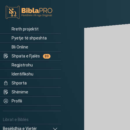
Rreth projektit
Pyetje të shpeshta
Bli Online
Shpata e Fjalës
89
Regjistrohu
Identifikohu
Shporta
Shënime
Profili
Librat e Biblës
Besëlidhja e Vjetër