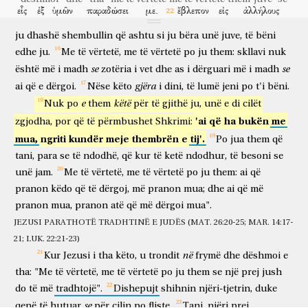
jam.
Pra,
nëse
unë,
Zoti
e
Mësuesi,
lava
këmbët
tuaja,
edhe
εἷς
ἐξ
ὑμῶν
παραδώσει
με.
ἔβλεπον
εἰς
ἀλλήλους
unë
ju
e
keni
për
detyrë
të
lani
këmbët
e
njëri-tjetrit.
Sepse
një
prej
jush
do të tradhtojë
mua
shihnin
drejt
njëri-tjetrit
οἱ
μαθηταὶ,
ἀπορούμενοι
περὶ
τίνος
λέγει.
ἦν
δὲ
ju
dhashë
shembullin
që
ashtu
si
ju
bëra
unë
juve,
të
bëni
dishepujt
duke qenë hutuar
për
cilin
thotë
ishte
dhe
edhe
ju.
Me
të
vërtetë,
me
të
vërtetë
po
ju
them:
skllavi
nuk
ἀνακείμενος
εἷς
ἐκ
τῶν
μαθητῶν
αὐτοῦ
ἐν
τῷ
κόλπῳ
τοῦ
se
se
shtruar
një
prej
dishepujve
të tij
në
gjirin
është
më
i
madh
zotëria
i
vet
dhe
as
i
dërguari
më
i
madh
Ἰησοῦ,
ὃν
ἠγάπα
ὁ
Ἰησοῦς.
νεύει
οὖν
τούτῳ
gjëra
ai
që
e
dërgoi.
Nëse
këto
i
dini,
të
lumë
jeni
po
t'i
bëni.
e Jezusit
të cilin
donte
Jezusi
bën shenjë
atëherë
këtij
Σίμων
Πέτρος,
πυθέσθαι
τίς
ἂν
εἴη
περὶ
οὗ
λέγει.
e
këtë
Nuk
po
them
për
të
gjithë
ju,
unë
e
di
cilët
Simon
Pjetri
për të pyetur
kush
do
qoftë
për
të cilin
thotë
'ai
që
ha
bukën
me
zgjodha,
por
që
të
përmbushet
Shkrimi:
ἐπιπεσών
οὖν
ἐκεῖνος
οὕτως
ἐπὶ
τὸ
στῆθος
τοῦ
mua,
ngriti
kundër
meje
thembrën
e
tij'.
duke rënë sipër
pra
ai
kështu
mbi
kraharorin
Po
jua
them
që
Ἰησοῦ,
λέγει
αὐτῷ,
Κύριε,
τίς
ἐστιν?
ἀποκρίνεται
ὁ
Ἰησοῦς,
tani,
para
se
të
ndodhë,
që
kur
të
ketë
ndodhur,
të
besoni
se
e Jezusit
thotë
atij
o Zot
kush
është
përgjigjet
Jezusi
ἐκεῖνός
unë
jam.
ἐστιν
Me
të
ᾧ
vërtetë,
ἐγὼ,
me
βάψας
të
vërtetë
τὸ
po
ψωμίον,
ju
them:
ἐπιδώσω
ai
që
ai
është
të cilit
unë
kur ngjyej
kafshatën
do të zgjat
pranon
këdo
që
të
dërgoj,
më
pranon
mua;
dhe
ai
që
më
καὶ
δώσω
αὐτῷ.
βάψας
οὖν
τὸ
ψωμίον,
δίδωσιν
pranon
mua,
pranon
atë
që
më
dërgoi
mua".
dhe
do të jap
atij
kur ngjeu
atëherë
kafshatën
jep
Ἰούδᾳ
Σίμωνος
Ἰσκαριώτη.
καὶ
μετὰ
τὸ
ψωμίον,
τότε
JEZUSI PARATHOTË TRADHTINË E JUDËS (MAT. 26:20-25; MAR. 14:17-
Judës
së Simon
Iskariotit
dhe
mbas
kafshatës
atëherë
21; LUK. 22:21-23)
εἰσῆλθεν
εἰς
ἐκεῖνον
ὁ
Σατανᾶς.
λέγει
οὖν
αὐτῷ
ὁ
Ἰησοῦς,
ὃ
në
Kur
Jezusi
i
tha
këto,
u
trondit
frymë
dhe
dëshmoi
e
hyri
në
atë
Satani
thotë
pra
atij
Jezusi
çfarë
ποιεῖς,
ποίησον
τάχειον.
τοῦτο
δὲ
οὐδεὶς
ἔγνω
τῶν
tha:
"Me
të
vërtetë,
me
të
vërtetë
po
ju
them
se
një
prej
jush
bën
bëj
shpejt
këtë
dhe
asnjë
kuptoi
i atyre
do
të
më
tradhtojë".
Dishepujt
shihnin
njëri-tjetrin,
duke
ἀνακειμένων,
πρὸς
τί
εἶπεν
αὐτῷ;
τινὲς
γὰρ
ἐδόκουν,
që ishin shtruar
për
çfarë
tha
atij
disa
sepse
pandehnin
se
qenë
të
hutuar
për
cilin
po
fliste.
Tani,
njëri
prej