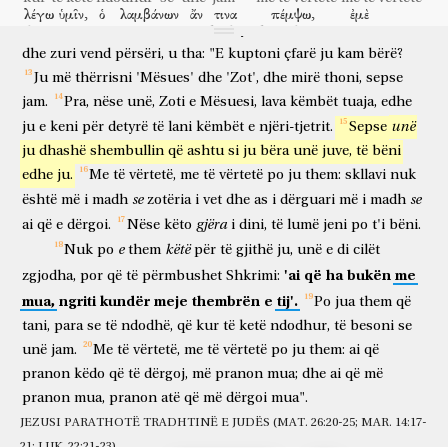
tradhtonte;
për
këtë
arsye
tha:
"Jo
të
gjithë
jeni
të
pastër".)
λέγω
ὑμῖν,
ὁ
λαμβάνων
ἄν
τινα
πέμψω,
ἐμὲ
Atëherë,
kur
lau
këmbët
e
tyre
dhe
mori
rrobat
e
veta
them
juve
ai
që pranon
këdo
të kem dërguar
mua
λαμβάνει;
ὁ
δὲ
ἐμὲ
λαμβάνων,
λαμβάνει
τὸν
πέμψαντά
με.
dhe
zuri
vend
përsëri,
u
tha:
"E
kuptoni
çfarë
ju
kam
bërë?
pranon
ai
dhe
mua
që pranon
pranon
atë
që dërgoi
mua
Ju
më
thërrisni
'Mësues'
dhe
'Zot',
dhe
mirë
thoni,
sepse
ταῦτα
εἰπὼν,
ὁ
Ἰησοῦς
ἐταράχθη
τῷ
πνεύματι
καὶ
këto
kur tha
Jezusi
u trondit
frymës
dhe
jam.
Pra,
nëse
unë,
Zoti
e
Mësuesi,
lava
këmbët
tuaja,
edhe
ἐμαρτύρησεν
καὶ
εἶπεν,
ἀμὴν,
ἀμὴν,
λέγω
ὑμῖν,
ὅτι
unë
ju
e
keni
për
detyrë
të
lani
këmbët
e
njëri-tjetrit.
Sepse
dëshmoi
dhe
tha
me të vërtetë
me të vërtetë
them
juve
se
εἷς
ἐξ
ὑμῶν
παραδώσει
με.
ἔβλεπον
εἰς
ἀλλήλους
ju
dhashë
shembullin
që
ashtu
si
ju
bëra
unë
juve,
të
bëni
një
prej
jush
do të tradhtojë
mua
shihnin
drejt
njëri-tjetrit
edhe
ju.
Me
të
vërtetë,
me
të
vërtetë
po
ju
them:
skllavi
nuk
οἱ
μαθηταὶ,
ἀπορούμενοι
περὶ
τίνος
λέγει.
ἦν
δὲ
se
se
është
më
i
madh
zotëria
i
vet
dhe
as
i
dërguari
më
i
madh
dishepujt
duke qenë hutuar
për
cilin
thotë
ishte
dhe
ἀνακείμενος
εἷς
ἐκ
τῶν
μαθητῶν
αὐτοῦ
ἐν
τῷ
κόλπῳ
τοῦ
gjëra
ai
që
e
dërgoi.
Nëse
këto
i
dini,
të
lumë
jeni
po
t'i
bëni.
shtruar
një
prej
dishepujve
të tij
në
gjirin
e
këtë
Nuk
po
them
për
të
gjithë
ju,
unë
e
di
cilët
Ἰησοῦ,
ὃν
ἠγάπα
ὁ
Ἰησοῦς.
νεύει
οὖν
τούτῳ
e Jezusit
të cilin
donte
Jezusi
bën shenjë
atëherë
këtij
'ai
që
ha
bukën
me
zgjodha,
por
që
të
përmbushet
Shkrimi:
Σίμων
Πέτρος,
πυθέσθαι
τίς
ἂν
εἴη
περὶ
οὗ
λέγει.
mua,
ngriti
kundër
meje
thembrën
e
tij'.
Po
jua
them
që
Simon
Pjetri
për të pyetur
kush
do
qoftë
për
të cilin
thotë
ἐπιπεσών
οὖν
ἐκεῖνος
οὕτως
ἐπὶ
τὸ
στῆθος
τοῦ
tani,
para
se
të
ndodhë,
që
kur
të
ketë
ndodhur,
të
besoni
se
duke rënë sipër
pra
ai
kështu
mbi
kraharorin
unë
jam.
Me
të
vërtetë,
me
të
vërtetë
po
ju
them:
ai
që
Ἰησοῦ,
λέγει
αὐτῷ,
Κύριε,
τίς
ἐστιν?
ἀποκρίνεται
ὁ
Ἰησοῦς,
e Jezusit
thotë
atij
o Zot
kush
është
përgjigjet
Jezusi
pranon
këdo
që
të
dërgoj,
më
pranon
mua;
dhe
ai
që
më
ἐκεῖνός
ἐστιν
ᾧ
ἐγὼ,
βάψας
τὸ
ψωμίον,
ἐπιδώσω
pranon
mua,
pranon
atë
që
më
dërgoi
mua".
ai
është
të cilit
unë
kur ngjyej
kafshatën
do të zgjat
καὶ
δώσω
αὐτῷ.
βάψας
οὖν
τὸ
ψωμίον,
δίδωσιν
JEZUSI PARATHOTË TRADHTINË E JUDËS (MAT. 26:20-25; MAR. 14:17-
dhe
do të jap
atij
kur ngjeu
atëherë
kafshatën
jep
21; LUK. 22:21-23)