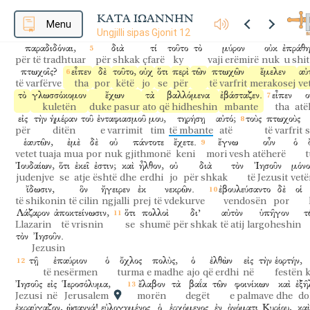
καὶ
ἐξέμαξεν
ταῖς
θριξὶν
αὐτῆς
τοὺς
πόδας
αὐτοῦ;
ἡ
δὲ
οἰκία
ἐ
dhe
fshiu
flokëve
të saj
këmbët
e tij
dhe
shtëpia
u
ΚΑΤΑ ΙΩΑΝΝΗΝ
μύρου.
Menu
λέγει
δὲ
Ἰούδας
ὁ
Ἰσκαριώτης,
εἷς
τῶν
μαθητῶ
Ungjilli sipas Gjonit 12
së vajit erëmirë
thotë
por
Juda
Iskarioti
një
i dishepu
παραδιδόναι,
διὰ
τί
τοῦτο
τὸ
μύρον
οὐκ
ἐπράθη
për të tradhtuar
për shkak
çfarë
ky
vaji erëmirë
nuk
u shit
πτωχοῖς?
εἶπεν
δὲ
τοῦτο,
οὐχ
ὅτι
περὶ
τῶν
πτωχῶν
ἔμελεν
αὐ
të varfërve
tha
por
këtë
jo
se
për
të varfrit
merakosej
ve
τὸ
γλωσσόκομον
ἔχων
τὰ
βαλλόμενα
ἐβάσταζεν.
εἶπεν
ο
kuletën
duke pasur
ato
që hidheshin
mbante
tha
atë
εἰς
τὴν
ἡμέραν
τοῦ
ἐνταφιασμοῦ
μου,
τηρήσῃ
αὐτό;
τοὺς
πτωχοὺς
për
ditën
e varrimit
tim
të mbante
atë
të varfrit
ἑαυτῶν,
ἐμὲ
δὲ
οὐ
πάντοτε
ἔχετε.
ἔγνω
οὖν
ὁ
vetet tuaja
mua
por
nuk
gjithmonë
keni
mori vesh
atëherë
Ἰουδαίων,
ὅτι
ἐκεῖ
ἐστιν;
καὶ
ἦλθον,
οὐ
διὰ
τὸν
Ἰησοῦν
μόνο
judenjve
se
atje
është
dhe
erdhi
jo
për shkak
të Jezusit
vet
ἴδωσιν,
ὃν
ἤγειρεν
ἐκ
νεκρῶν.
ἐβουλεύσαντο
δὲ
οἱ
të shikonin
të cilin
ngjalli
prej
të vdekurve
vendosën
por
Λάζαρον
ἀποκτείνωσιν,
ὅτι
πολλοὶ
δι’
αὐτὸν
ὑπῆγον
τ
Llazarin
të vrisnin
se
shumë
për shkak
të atij
largoheshin
τὸν
Ἰησοῦν.
Jezusin
τῇ
ἐπαύριον
ὁ
ὄχλος
πολὺς,
ὁ
ἐλθὼν
εἰς
τὴν
ἑορτήν,
të nesërmen
turma
e madhe
ajo
që erdhi
në
festën
Ἰησοῦς
εἰς
Ἱεροσόλυμα,
ἔλαβον
τὰ
βαΐα
τῶν
φοινίκων
καὶ
ἐξῆ
Jezusi
në
Jerusalem
morën
degët
e palmave
dhe
do
ἐκραύγαζον,
ὡσαννά!
εὐλογημένος
ὁ
ἐρχόμενος
ἐν
ὀνόματι
Κυρίου,
καὶ