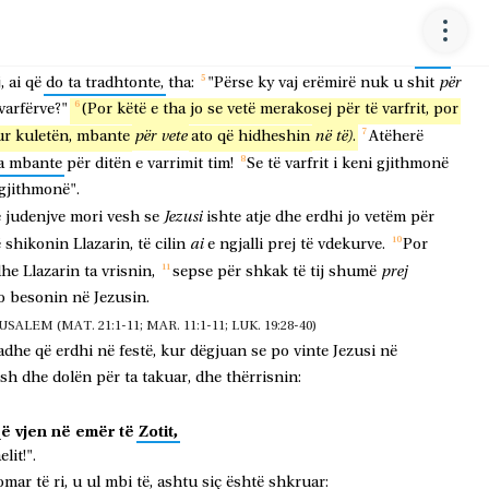
me
një
prej
atyre
që
ishin
shtruar
bashkë
të.
Atëherë
Maria,
si
ardi
të
kulluar,
shumë
të
çmuar,
vajosi
këmbët
e
Jezusit
dhe
ij.
Dhe
shtëpia
u
mbush
prej
aromës
së
vajit
erëmirë.
Por
Juda
për
,
ai
që
do
ta
tradhtonte,
tha:
"Përse
ky
vaj
erëmirë
nuk
u
shit
varfërve?"
(Por
këtë
e
tha
jo
se
vetë
merakosej
për
të
varfrit,
por
për
vete
në
të)
ur
kuletën,
mbante
ato
që
hidheshin
.
Atëherë
a
mbante
për
ditën
e
varrimit
tim!
Se
të
varfrit
i
keni
gjithmonë
gjithmonë".
Jezusi
e
judenjve
mori
vesh
se
ishte
atje
dhe
erdhi
jo
vetëm
për
ai
ë
shikonin
Llazarin,
të
cilin
e
ngjalli
prej
të
vdekurve.
Por
prej
dhe
Llazarin
ta
vrisnin,
sepse
për
shkak
të
tij
shumë
o
besonin
në
Jezusin.
EM (MAT. 21:1-11; MAR. 11:1-11; LUK. 19:28-40)
adhe
që
erdhi
në
festë,
kur
dëgjuan
se
po
vinte
Jezusi
në
ash
dhe
dolën
për
ta
takuar,
dhe
thërrisnin:
që
vjen
në
emër
të
Zotit,
elit!".
omar
të
ri,
u
ul
mbi
të,
ashtu
siç
është
shkruar: