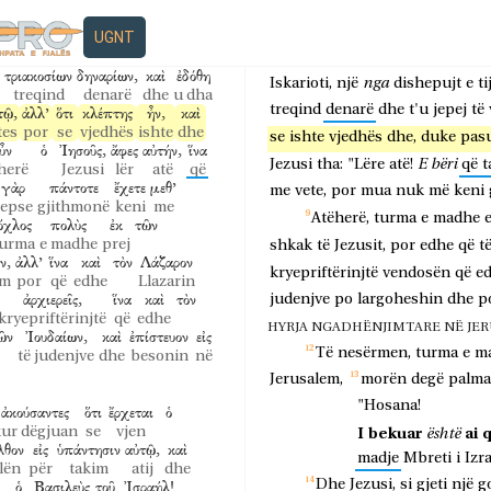
πληρώθη
ἐκ
τῆς
ὀσμῆς
τοῦ
ndërsa
Llazari
ishte
 mbush
prej
aromës
prej
mori
një
libër
vaj
erëmirë
n
UGNT
ν
αὐτοῦ,
ὁ
μέλλων
αὐτὸν
me
fshiu
flokët
e
saj
këmbët
e
t
jve
të tij
ai
që ishte gati
atë
τριακοσίων
δηναρίων,
καὶ
ἐδόθη
nga
Iskarioti,
një
dishepujt
e
tij
treqind
denarë
dhe
u dha
treqind
denarë
dhe
t'u
jepej
të
τῷ,
ἀλλ’
ὅτι
κλέπτης
ἦν,
καὶ
tes
por
se
vjedhës
ishte
dhe
se
ishte
vjedhës
dhe,
duke
pas
ὖν
ὁ
Ἰησοῦς,
ἄφες
αὐτήν,
ἵνα
E
bëri
Jezusi
tha:
"Lëre
atë!
që
t
herë
Jezusi
lër
atë
që
γὰρ
πάντοτε
ἔχετε
μεθ’
me
vete,
por
mua
nuk
më
keni
sepse
gjithmonë
keni
me
Atëherë,
turma
e
madhe
ὄχλος
πολὺς
ἐκ
τῶν
turma
e madhe
prej
shkak
të
Jezusit,
por
edhe
që
t
ν,
ἀλλ’
ἵνα
καὶ
τὸν
Λάζαρον
kryepriftërinjtë
vendosën
që
e
ëm
por
që
edhe
Llazarin
ἀρχιερεῖς,
ἵνα
καὶ
τὸν
judenjve
po
largoheshin
dhe
p
kryepriftërinjtë
që
edhe
HYRJA NGADHËNJIMTARE NË JERUSAL
ῶν
Ἰουδαίων,
καὶ
ἐπίστευον
εἰς
Të
nesërmen,
turma
e
m
të judenjve
dhe
besonin
në
Jerusalem,
morën
degë
palm
"Hosana!
ἀκούσαντες
ὅτι
ἔρχεται
ὁ
I
bekuar
ai
kur dëgjuan
se
vjen
është
λθον
εἰς
ὑπάντησιν
αὐτῷ,
καὶ
madje
Mbreti
i
Izra
lën
për
takim
atij
dhe
ὁ
Βασιλεὺς
τοῦ
Ἰσραήλ!
Dhe
Jezusi,
si
gjeti
një
g