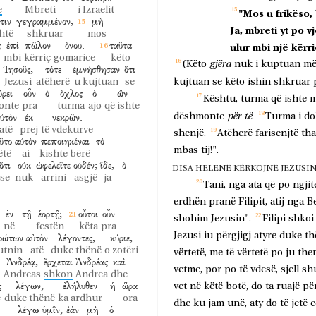
e
Mbreti
i Izraelit
"Mos
u
frikëso,
τιν
γεγραμμένον,
μὴ
Ja,
mbreti
yt
po
v
htë
shkruar
mos
ς
ἐπὶ
πῶλον
ὄνου.
ταῦτα
ulur
mbi
një
kërri
mbi
kërriç
gomarice
këto
gjëra
(Këto
nuk
i
kuptuan
m
Ἰησοῦς,
τότε
ἐμνήσθησαν
ὅτι
Jezusi
atëherë
u kujtuan
se
kujtuan
se
këto
ishin
shkruar
ρει
οὖν
ὁ
ὄχλος
ὁ
ὢν
Kështu,
turma
që
ishte
onte
pra
turma
ajo
që ishte
ὐτὸν
ἐκ
νεκρῶν.
për
të
dëshmonte
.
Turma
i
do
atë
prej
të vdekurve
shenjë.
Atëherë
farisenjtë
th
ῦτο
αὐτὸν
πεποιηκέναι
τὸ
mbas
tij!".
ëtë
ai
kishte bërë
ὅτι
οὐκ
ὠφελεῖτε
οὐδέν;
ἴδε,
ὁ
DISA HELENË KËRKOJNË JEZUSI
se
nuk
arrini
asgjë
ja
Tani,
nga
ata
që
po
ngjit
erdhën
pranë
Filipit,
atij
nga
B
ἐν
τῇ
ἑορτῇ;
οὗτοι
οὖν
shohim
Jezusin".
Filipi
shkoi
në
festën
këta
pra
Jezusi
iu
përgjigj
atyre
duke
th
ρώτων
αὐτὸν
λέγοντες,
κύριε,
utnin
atë
duke thënë
o zotëri
vërtetë,
me
të
vërtetë
po
ju
the
Ἀνδρέᾳ,
ἔρχεται
Ἀνδρέας
καὶ
vetme,
por
po
të
vdesë,
sjell
sh
Andreas
shkon
Andrea
dhe
ς
λέγων,
ἐλήλυθεν
ἡ
ὥρα
vet
në
këtë
botë,
do
ta
ruajë
pë
e
duke thënë
ka ardhur
ora
dhe
ku
jam
unë,
aty
do
të
jetë
e
λέγω
ὑμῖν,
ἐὰν
μὴ
ὁ