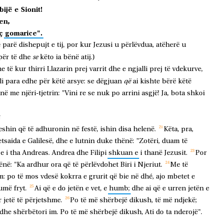
bijë
e
Sionit!
jen,
ç
gomarice".
ë
parë
dishepujt
e
tij,
por
kur
Jezusi
u
përlëvdua,
atëherë
u
se
për
të
dhe
këto
ia
bënë
atij.)
me
të
kur
thirri
Llazarin
prej
varrit
dhe
e
ngjalli
prej
të
vdekurve,
që
li
para
edhe
për
këtë
arsye:
se
dëgjuan
ai
kishte
bërë
këtë
anë
me
njëri-tjetrin:
"Vini
re
se
nuk
po
arrini
asgjë!
Ja,
bota
shkoi
N
eshin
që
të
adhuronin
në
festë,
ishin
disa
helenë.
Këta,
pra,
etsaida
e
Galilesë,
dhe
e
lutnin
duke
thënë:
"Zotëri,
duam
të
e
i
tha
Andreas.
Andrea
dhe
Filipi
shkuan
e
i
thanë
Jezusit.
Por
ënë:
"Ka
ardhur
ora
që
të
përlëvdohet
Biri
i
Njeriut.
Me
të
m:
po
të
mos
vdesë
kokrra
e
grurit
që
bie
në
dhé,
ajo
mbetet
e
umë
fryt.
Ai
që
e
do
jetën
e
vet,
e
humb;
dhe
ai
që
e
urren
jetën
e
r
jetë
të
përjetshme.
Po
të
më
shërbejë
dikush,
të
më
ndjekë;
dhe
shërbëtori
im.
Po
të
më
shërbejë
dikush,
Ati
do
ta
nderojë".