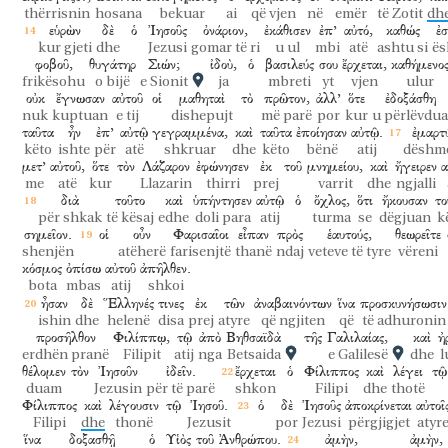
thërrisnin
hosana
bekuar
ai
që vjen
në
emër
të Zotit
dh
εὑρὼν
δὲ
ὁ
Ἰησοῦς
ὀνάριον,
ἐκάθισεν
ἐπ’
αὐτό,
καθώς
ἐσ
kur gjeti
dhe
Jezusi
gomar të ri
u ul
mbi
atë
ashtu si
ës
φοβοῦ,
θυγάτηρ
Σιών;
ἰδοὺ,
ὁ
βασιλεύς
σου
ἔρχεται,
καθήμενο
frikësohu
o bijë
e Sionit
ja
mbreti
yt
vjen
ulur
οὐκ
ἔγνωσαν
αὐτοῦ
οἱ
μαθηταὶ
τὸ
πρῶτον,
ἀλλ’
ὅτε
ἐδοξάσθη
nuk
kuptuan
e tij
dishepujt
më parë
por
kur
u përlëvdua
ταῦτα
ἦν
ἐπ’
αὐτῷ
γεγραμμένα,
καὶ
ταῦτα
ἐποίησαν
αὐτῷ.
ἐμαρτύ
këto
ishte
për
atë
shkruar
dhe
këto
bënë
atij
dëshm
μετ’
αὐτοῦ,
ὅτε
τὸν
Λάζαρον
ἐφώνησεν
ἐκ
τοῦ
μνημείου,
καὶ
ἤγειρεν
α
me
atë
kur
Llazarin
thirri
prej
varrit
dhe
ngjalli
διὰ
τοῦτο
καὶ
ὑπήντησεν
αὐτῷ
ὁ
ὄχλος,
ὅτι
ἤκουσαν
το
për shkak
të kësaj
edhe
doli para
atij
turma
se
dëgjuan
k
σημεῖον.
οἱ
οὖν
Φαρισαῖοι
εἶπαν
πρὸς
ἑαυτούς,
θεωρεῖτε
shenjën
atëherë
farisenjtë
thanë
ndaj
veteve të tyre
vëreni
κόσμος
ὀπίσω
αὐτοῦ
ἀπῆλθεν.
bota
mbas
atij
shkoi
ἦσαν
δὲ
Ἕλληνές
τινες
ἐκ
τῶν
ἀναβαινόντων
ἵνα
προσκυνήσωσιν
ishin
dhe
helenë
disa
prej
atyre
që ngjiten
që
të adhuronin
προσῆλθον
Φιλίππῳ,
τῷ
ἀπὸ
Βηθσαϊδὰ
τῆς
Γαλιλαίας,
καὶ
ἠ
erdhën pranë
Filipit
atij
nga
Betsaida
e Galilesë
dhe
l
θέλομεν
τὸν
Ἰησοῦν
ἰδεῖν.
ἔρχεται
ὁ
Φίλιππος
καὶ
λέγει
τῷ
duam
Jezusin
për të parë
shkon
Filipi
dhe
thotë
Φίλιππος
καὶ
λέγουσιν
τῷ
Ἰησοῦ.
ὁ
δὲ
Ἰησοῦς
ἀποκρίνεται
αὐτοῖ
Filipi
dhe
thonë
Jezusit
por
Jezusi
përgjigjet
atyr
ἵνα
δοξασθῇ
ὁ
Υἱὸς
τοῦ
Ἀνθρώπου.
ἀμὴν,
ἀμὴν,